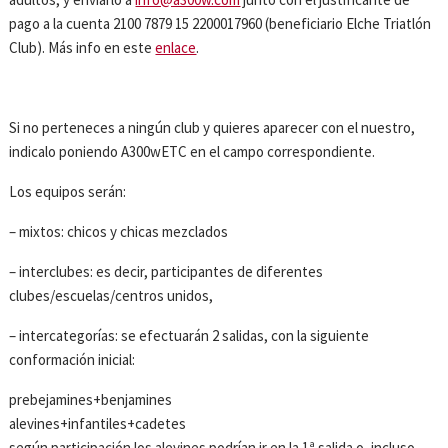
pago a la cuenta 2100 7879 15 2200017960 (beneficiario Elche Triatlón
Club). Más info en este
enlace
.
Si no perteneces a ningún club y quieres aparecer con el nuestro,
indicalo poniendo A300wETC en el campo correspondiente.
Los equipos serán:
– mixtos: chicos y chicas mezclados
– interclubes: es decir, participantes de diferentes
clubes/escuelas/centros unidos,
– intercategorías: se efectuarán 2 salidas, con la siguiente
conformación inicial:
prebejamines+benjamines
alevines+infantiles+cadetes
según participación los alevines podrían ir en la 1ª salida o, incluso,