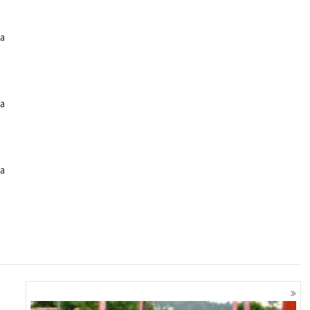
na
na
na