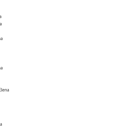
a
a
na
na
 Elena
na