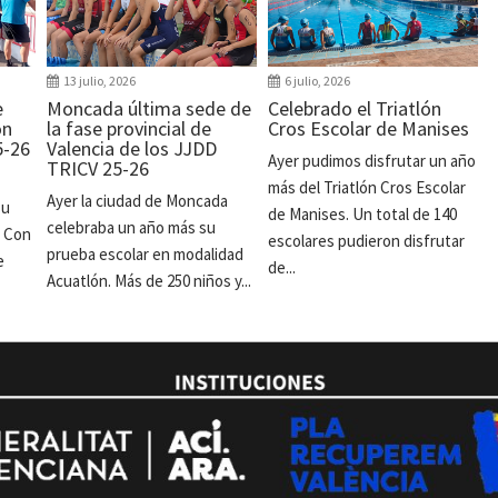
13 julio, 2026
6 julio, 2026
e
Moncada última sede de
Celebrado el Triatlón
ón
la fase provincial de
Cros Escolar de Manises
5-26
Valencia de los JJDD
Ayer pudimos disfrutar un año
TRICV 25-26
más del Triatlón Cros Escolar
Ayer la ciudad de Moncada
su
de Manises. Un total de 140
celebraba un año más su
. Con
escolares pudieron disfrutar
prueba escolar en modalidad
e
de...
Acuatlón. Más de 250 niños y...