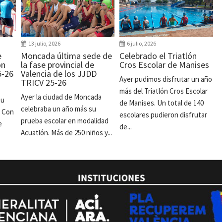
13 julio, 2026
6 julio, 2026
e
Moncada última sede de
Celebrado el Triatlón
ón
la fase provincial de
Cros Escolar de Manises
5-26
Valencia de los JJDD
Ayer pudimos disfrutar un año
TRICV 25-26
más del Triatlón Cros Escolar
Ayer la ciudad de Moncada
su
de Manises. Un total de 140
celebraba un año más su
. Con
escolares pudieron disfrutar
prueba escolar en modalidad
e
de...
Acuatlón. Más de 250 niños y...