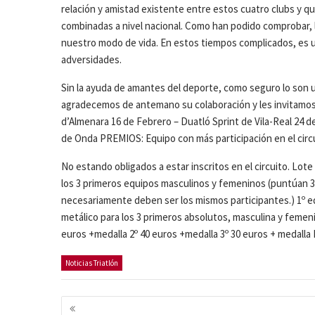
relación y amistad existente entre estos cuatro clubs y q
combinadas a nivel nacional. Como han podido comprobar, las
nuestro modo de vida. En estos tiempos complicados, es u
adversidades.
Sin la ayuda de amantes del deporte, como seguro lo son 
agradecemos de antemano su colaboración y les invitamos a 
d’Almenara 16 de Febrero – Duatló Sprint de Vila-Real 24 de
de Onda PREMIOS: Equipo con más participación en el circui
No estando obligados a estar inscritos en el circuito. Lot
los 3 primeros equipos masculinos y femeninos (puntúan 3 
necesariamente deben ser los mismos participantes.) 1º e
metálico para los 3 primeros absolutos, masculina y femen
euros +medalla 2º 40 euros +medalla 3º 30 euros + medalla
Noticias Triatlón
Navegación