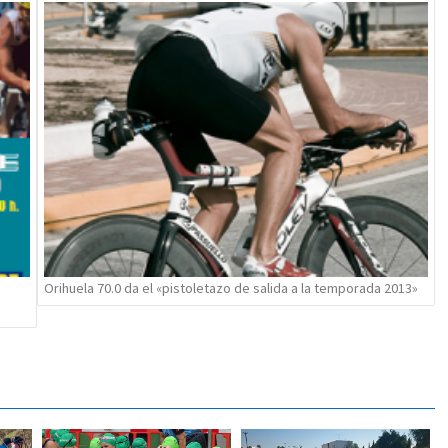
Orihuela 70.0 da el «pistoletazo de salida a la temporada 2013»