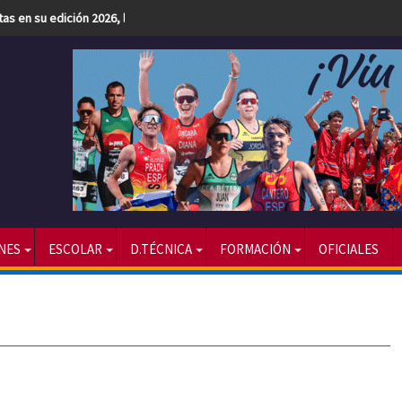
etas en su edición 2026, la más numerosa hasta la fecha
NES
ESCOLAR
D.TÉCNICA
FORMACIÓN
OFICIALES