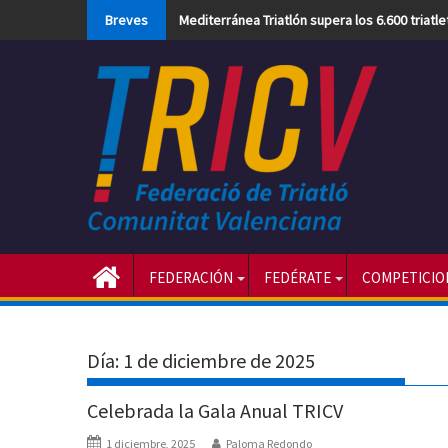
Skip
Breves
Mediterránea Triatlón supera los 6.600 triatl
to
content
FEDERACIÓN
FEDÉRATE
COMPETICIO
Día:
1 de diciembre de 2025
Celebrada la Gala Anual TRICV
1 diciembre, 2025
Paloma Redondo