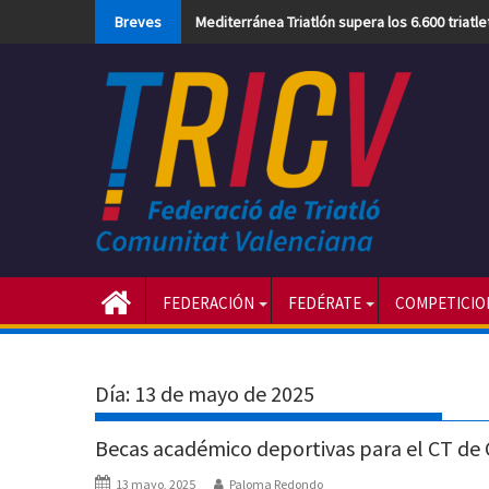
Skip
Breves
Mediterránea Triatlón supera los 6.600 triatl
to
content
FEDERACIÓN
FEDÉRATE
COMPETICIO
Día:
13 de mayo de 2025
Becas académico deportivas para el CT de
13 mayo, 2025
Paloma Redondo