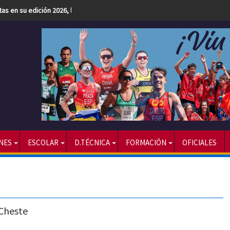
etas en su edición 2026, la más numerosa hasta la fecha
NES
ESCOLAR
D.TÉCNICA
FORMACIÓN
OFICIALES
 Cheste