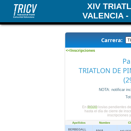
XIV TRIA
VALENCIA -
Carrera:
<<Inscripciones
Pa
TRIATLON DE PI
(2
NOTA: notificar in
Tot
En
ROJO
los/as pendientes de
hasta el día de cierre de ins
inscripciones 
Apellidos
Nombre
C
BERBEGALL