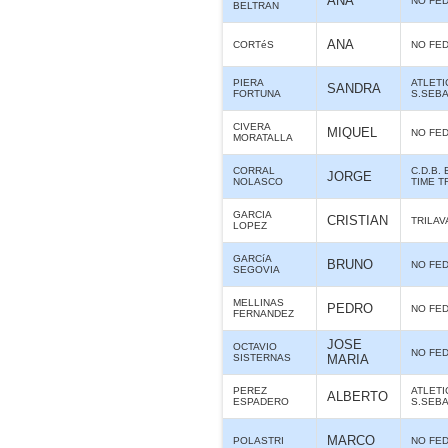
ANA
NO FE
BELTRAN
ANA
CORTéS
NO FE
PIERA
ATLET
SANDRA
FORTUNA
S.SEB
CIVERA
MIQUEL
NO FE
MORATALLA
CORRAL
C.D.B. 
JORGE
NOLASCO
TIME T
GARCIA
CRISTIAN
TRILAV
LOPEZ
GARCíA
BRUNO
NO FE
SEGOVIA
MELLINAS
PEDRO
NO FE
FERNANDEZ
JOSE
OCTAVIO
NO FE
SISTERNAS
MARIA
PEREZ
ATLET
ALBERTO
ESPADERO
S.SEB
MARCO
POLASTRI
NO FE