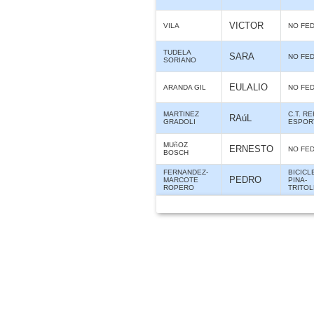
VICTOR
VILA
NO FE
TUDELA
SARA
NO FE
SORIANO
EULALIO
ARANDA GIL
NO FE
MARTINEZ
C.T. R
RAúL
GRADOLI
ESPOR
MUñOZ
ERNESTO
NO FE
BOSCH
FERNANDEZ-
BICICL
PEDRO
MARCOTE
PINA-
ROPERO
TRITO