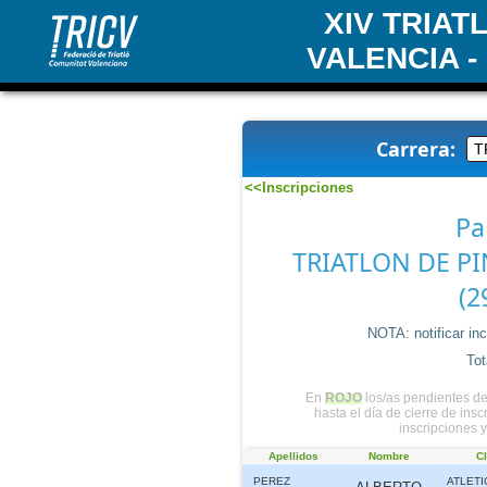
XIV TRIA
VALENCIA -
Carrera:
<<Inscripciones
Pa
TRIATLON DE PI
(2
NOTA: notificar in
Tot
En
ROJO
los/as pendientes de
hasta el día de cierre de ins
inscripciones 
Apellidos
Nombre
C
PEREZ
ATLET