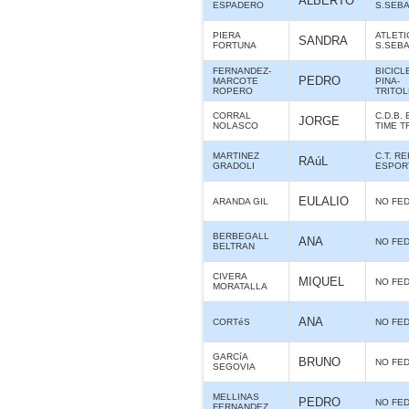
ALBERTO
ESPADERO
S.SEB
PIERA
ATLET
SANDRA
FORTUNA
S.SEB
FERNANDEZ-
BICICL
PEDRO
MARCOTE
PINA-
ROPERO
TRITO
CORRAL
C.D.B. 
JORGE
NOLASCO
TIME T
MARTINEZ
C.T. R
RAúL
GRADOLI
ESPOR
EULALIO
ARANDA GIL
NO FE
BERBEGALL
ANA
NO FE
BELTRAN
CIVERA
MIQUEL
NO FE
MORATALLA
ANA
CORTéS
NO FE
GARCíA
BRUNO
NO FE
SEGOVIA
MELLINAS
PEDRO
NO FE
FERNANDEZ