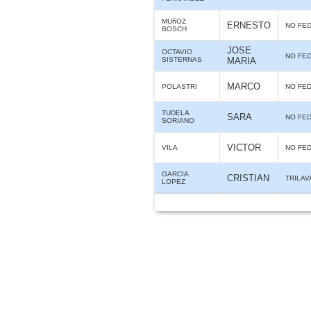
MUñOZ
ERNESTO
NO FE
BOSCH
JOSE
OCTAVIO
NO FE
SISTERNAS
MARIA
MARCO
POLASTRI
NO FE
TUDELA
SARA
NO FE
SORIANO
VICTOR
VILA
NO FE
GARCIA
CRISTIAN
TRILAV
LOPEZ