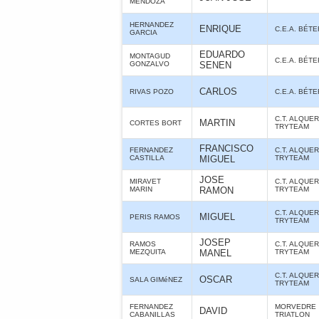
MENDOZA
HERNANDEZ
ENRIQUE
C.E.A. BÉT
GARCIA
EDUARDO
MONTAGUD
C.E.A. BÉT
GONZALVO
SENEN
CARLOS
RIVAS POZO
C.E.A. BÉT
C.T. ALQUE
MARTIN
CORTES BORT
TRYTEAM
FRANCISCO
FERNANDEZ
C.T. ALQUE
CASTILLA
MIGUEL
TRYTEAM
JOSE
MIRAVET
C.T. ALQUE
MARIN
RAMON
TRYTEAM
C.T. ALQUE
MIGUEL
PERIS RAMOS
TRYTEAM
JOSEP
RAMOS
C.T. ALQUE
MEZQUITA
MANEL
TRYTEAM
C.T. ALQUE
OSCAR
SALA GIMéNEZ
TRYTEAM
FERNANDEZ
MORVEDRE
DAVID
CABANILLAS
TRIATLON