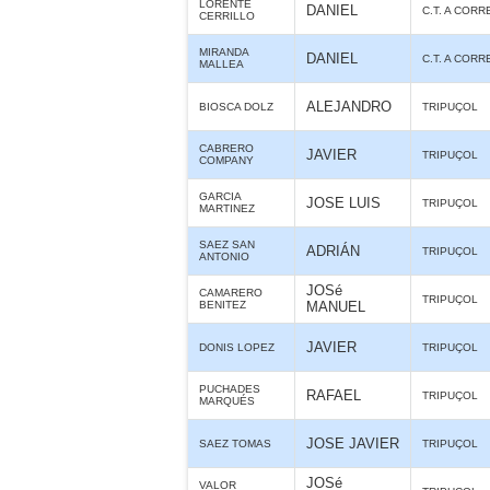
LORENTE
DANIEL
C.T. A CORR
CERRILLO
MIRANDA
DANIEL
C.T. A CORR
MALLEA
ALEJANDRO
BIOSCA DOLZ
TRIPUÇOL
CABRERO
JAVIER
TRIPUÇOL
COMPANY
GARCIA
JOSE LUIS
TRIPUÇOL
MARTINEZ
SAEZ SAN
ADRIÁN
TRIPUÇOL
ANTONIO
JOSé
CAMARERO
TRIPUÇOL
BENITEZ
MANUEL
JAVIER
DONIS LOPEZ
TRIPUÇOL
PUCHADES
RAFAEL
TRIPUÇOL
MARQUÉS
JOSE JAVIER
SAEZ TOMAS
TRIPUÇOL
JOSé
VALOR