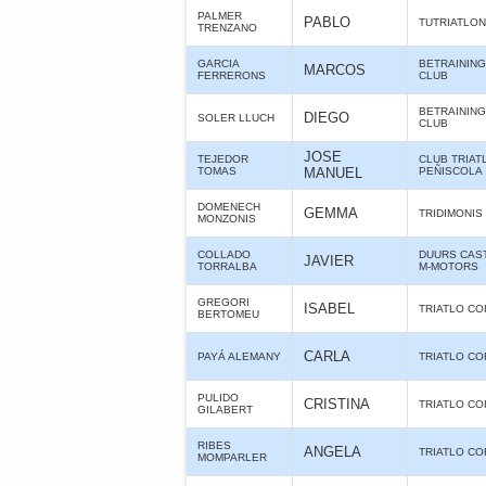
PALMER
PABLO
TUTRIATLO
TRENZANO
GARCIA
BETRAINING
MARCOS
FERRERONS
CLUB
BETRAINING
DIEGO
SOLER LLUCH
CLUB
JOSE
TEJEDOR
CLUB TRIAT
TOMAS
MANUEL
PEÑISCOLA
DOMENECH
GEMMA
TRIDIMONIS
MONZONIS
COLLADO
DUURS CAS
JAVIER
TORRALBA
M-MOTORS
GREGORI
ISABEL
TRIATLO CO
BERTOMEU
CARLA
PAYÁ ALEMANY
TRIATLO CO
PULIDO
CRISTINA
TRIATLO CO
GILABERT
RIBES
ANGELA
TRIATLO CO
MOMPARLER