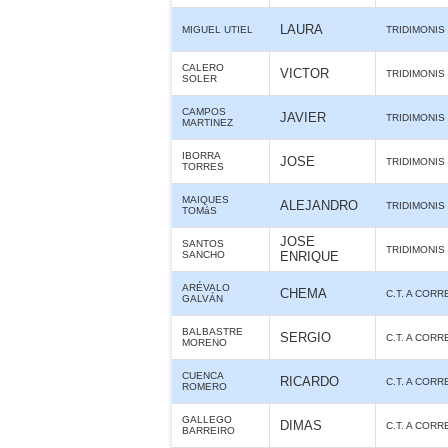
LAURA
MIGUEL UTIEL
TRIDIMONIS
CALERO
VICTOR
TRIDIMONIS
SOLER
CAMPOS
JAVIER
TRIDIMONIS
MARTINEZ
IBORRA
JOSE
TRIDIMONIS
TORRES
MAIQUES
ALEJANDRO
TRIDIMONIS
TOMáS
JOSE
SANTOS
TRIDIMONIS
SANCHO
ENRIQUE
ARÉVALO
CHEMA
C.T. A CORR
GALVÁN
BALBASTRE
SERGIO
C.T. A CORR
MORENO
CUENCA
RICARDO
C.T. A CORR
ROMERO
GALLEGO
DIMAS
C.T. A CORR
BARREIRO