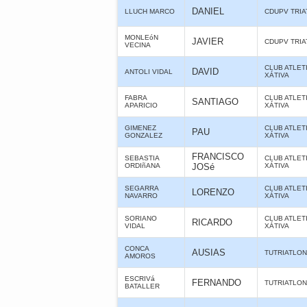
DANIEL
LLUCH MARCO
CDUPV TRI
MONLEóN
JAVIER
CDUPV TRI
VECINA
CLUB ATLET
DAVID
ANTOLI VIDAL
XÁTIVA
FABRA
CLUB ATLET
SANTIAGO
APARICIO
XÁTIVA
GIMENEZ
CLUB ATLET
PAU
GONZALEZ
XÁTIVA
FRANCISCO
SEBASTIA
CLUB ATLET
ORDIñANA
JOSé
XÁTIVA
SEGARRA
CLUB ATLET
LORENZO
NAVARRO
XÁTIVA
SORIANO
CLUB ATLET
RICARDO
VIDAL
XÁTIVA
CONCA
AUSIAS
TUTRIATLO
AMOROS
ESCRIVá
FERNANDO
TUTRIATLO
BATALLER