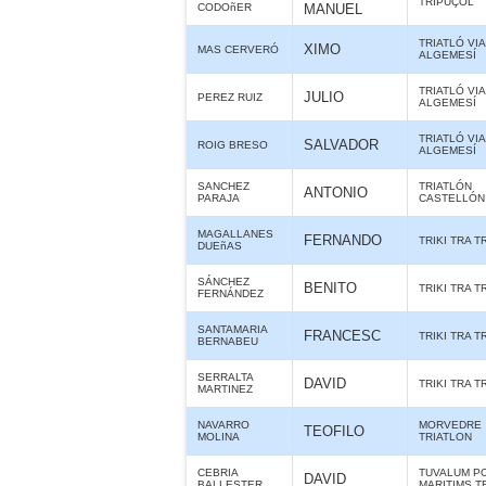
TRIPUÇOL
CODOñER
MANUEL
TRIATLÓ VI
XIMO
MAS CERVERÓ
ALGEMESÍ
TRIATLÓ VI
JULIO
PEREZ RUIZ
ALGEMESÍ
TRIATLÓ VI
SALVADOR
ROIG BRESO
ALGEMESÍ
SANCHEZ
TRIATLÓN
ANTONIO
PARAJA
CASTELLÓN
MAGALLANES
FERNANDO
TRIKI TRA T
DUEñAS
SÁNCHEZ
BENITO
TRIKI TRA T
FERNÁNDEZ
SANTAMARIA
FRANCESC
TRIKI TRA T
BERNABEU
SERRALTA
DAVID
TRIKI TRA T
MARTINEZ
NAVARRO
MORVEDRE
TEOFILO
MOLINA
TRIATLON
CEBRIA
TUVALUM P
DAVID
BALLESTER
MARITIMS T