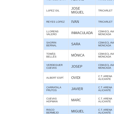
JOSE
LóPEZ GIL
TRICARLET
MIGUEL
IVAN
REYES LOPEZ
TRICARLET
LLORENS
CDM-ECL AV
INMACULADA
VALERO
MONCADA
SAORIN
CDM-ECL AV
SARA
BERNAL
MONCADA
TOMÁS
CDM-ECL AV
MÓNICA
BELLÉS
MONCADA
VERDEGUER
CDM-ECL AV
JOSEP
CUEVAS
MONCADA
C.T. ARENA
OVIDI
ALBERT ESPÍ
ALICANTE
CARRATALA
C.T. ARENA
JAVIER
FRUTOS
ALICANTE
CUEVAS
C.T. ARENA
MARC
HOPMAN
ALICANTE
RISCO
C.T. ARENA
MIGUEL
BERMEJO
ALICANTE