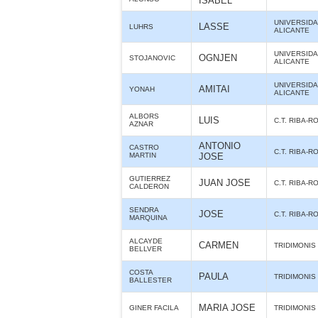
ISABEL
UNIVERSIDA
LASSE
LUHRS
ALICANTE
UNIVERSIDA
OGNJEN
STOJANOVIC
ALICANTE
UNIVERSIDA
AMITAI
YONAH
ALICANTE
ALBORS
LUIS
C.T. RIBA-R
AZNAR
ANTONIO
CASTRO
C.T. RIBA-R
MARTIN
JOSE
GUTIERREZ
JUAN JOSE
C.T. RIBA-R
CALDERON
SENDRA
JOSE
C.T. RIBA-R
MARQUINA
ALCAYDE
CARMEN
TRIDIMONIS
BELLVER
COSTA
PAULA
TRIDIMONIS
BALLESTER
MARIA JOSE
GINER FACILA
TRIDIMONIS