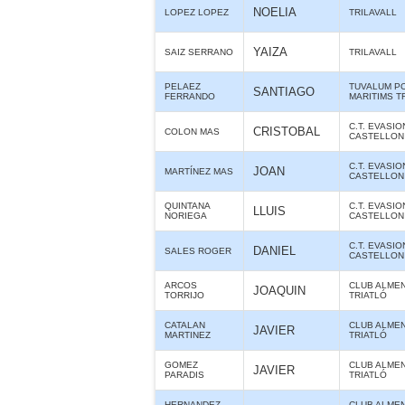
NOELIA
LOPEZ LOPEZ
TRILAVALL
YAIZA
SAIZ SERRANO
TRILAVALL
PELAEZ
TUVALUM P
SANTIAGO
FERRANDO
MARITIMS T
C.T. EVASIO
CRISTOBAL
COLON MAS
CASTELLON
C.T. EVASIO
JOAN
MARTÍNEZ MAS
CASTELLON
QUINTANA
C.T. EVASIO
LLUIS
NORIEGA
CASTELLON
C.T. EVASIO
DANIEL
SALES ROGER
CASTELLON
ARCOS
CLUB ALME
JOAQUIN
TORRIJO
TRIATLÓ
CATALAN
CLUB ALME
JAVIER
MARTINEZ
TRIATLÓ
GOMEZ
CLUB ALME
JAVIER
PARADIS
TRIATLÓ
HERNANDEZ
CLUB ALME