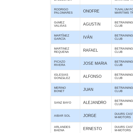
RODRIGO
TUVALUM P
ONOFRE
PALOMARES
MARITIMS T
GóMEZ
BETRAINING
AGUSTíN
VALIñAS
CLUB
MARTÍNEZ
BETRAINING
IVÁN
GARCÍA
CLUB
MARTINEZ
BETRAINING
RAFAEL
REQUENA
CLUB
PICAZO
BETRAINING
JOSE MARIA
RIVERA
CLUB
IGLESIAS
BETRAINING
ALFONSO
GONZáLEZ
CLUB
MERINO
BETRAINING
JUAN
BONET
CLUB
BETRAINING
ALEJANDRO
SANZ BAYO
CLUB
DUURS CAS
JORGE
AIBAR SOL
M-MOTORS
ARLANDES
DUURS CAS
ERNESTO
BAENA
M-MOTORS