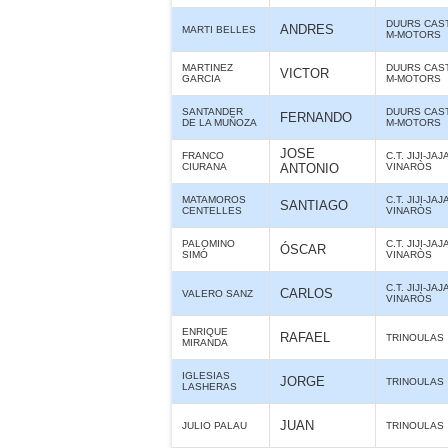
DUURS CAS
ANDRES
MARTI BELLES
M-MOTORS
MARTINEZ
DUURS CAS
VICTOR
GARCIA
M-MOTORS
SANTANDER
DUURS CAS
FERNANDO
DE LA MUÑOZA
M-MOTORS
JOSE
FRANCO
C.T. JIJI-JAJ
CIURANA
ANTONIO
VINARÒS
MATAMOROS
C.T. JIJI-JAJ
SANTIAGO
CENTELLES
VINARÒS
PALOMINO
C.T. JIJI-JAJ
ÓSCAR
SIMÓ
VINARÒS
C.T. JIJI-JAJ
CARLOS
VALERO SANZ
VINARÒS
ENRIQUE
RAFAEL
TRINOULAS
MIRANDA
IGLESIAS
JORGE
TRINOULAS
LASHERAS
JUAN
JULIO PALAU
TRINOULAS