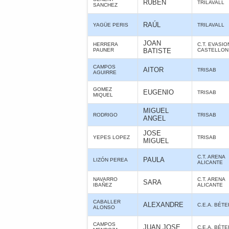
RUBÉN
TRILAVALL
SANCHEZ
RAÚL
YAGÜE PERIS
TRILAVALL
JOAN
HERRERA
C.T. EVASIO
PAUNER
BATISTE
CASTELLON
CAMPOS
AITOR
TRISAB
AGUIRRE
GOMEZ
EUGENIO
TRISAB
MIQUEL
MIGUEL
RODRIGO
TRISAB
ANGEL
JOSE
YEPES LOPEZ
TRISAB
MIGUEL
C.T. ARENA
PAULA
LIZÓN PEREA
ALICANTE
NAVARRO
C.T. ARENA
SARA
IBAÑEZ
ALICANTE
CABALLER
ALEXANDRE
C.E.A. BÉT
ALONSO
CAMPOS
JUAN JOSE
C.E.A. BÉT