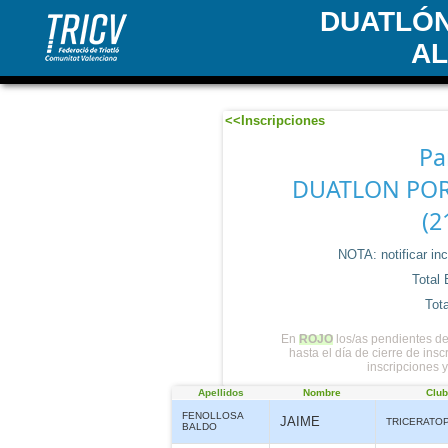
DUATLÓN
A
<<Inscripciones
Pa
DUATLON POR
(2
NOTA: notificar in
Total 
Tota
En
ROJO
los/as pendientes de
hasta el día de cierre de ins
inscripciones 
Apellidos
Nombre
Clu
FENOLLOSA
JAIME
TRICERATO
BALDO