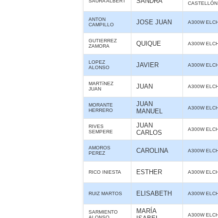
SANDRA
SAURA ALBERT
CASTELLÓN
ANTON
JOSE JUAN
A300W ELC
CAMPILLO
GUTIERREZ
QUIQUE
A300W ELC
ZAMORA
LOPEZ
JAVIER
A300W ELC
ALONSO
MARTíNEZ
JUAN
A300W ELC
JUAN
JUAN
MORANTE
A300W ELC
HERRERO
MANUEL
JUAN
RIVES
A300W ELC
SEMPERE
CARLOS
AMOROS
CAROLINA
A300W ELC
PEREZ
ESTHER
RICO INIESTA
A300W ELC
ELISABETH
RUIZ MARTOS
A300W ELC
MARÍA
SARMIENTO
A300W ELC
ALONSO