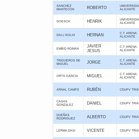
SANCHEZ
UNIVERSIDA
ROBERTO
MANTECON
ALICANTE
UNIVERSIDA
HENRIK
GOESCH
ALICANTE
C.T. ARENA
HERNAN
DALL'AGLIO
ALICANTE
JAVIER
C.T. ARENA
EMBID ROMAN
JESUS
ALICANTE
TRIGUEROS DE
C.T. ARENA
JORGE
MIGUEL
ALICANTE
C.T. ARENA
MIGUEL
ORTS GARCIA
ALICANTE
RUBÉN
ARNAL CAMPS
CDUPV TRI
CASAS
DANIEL
CDUPV TRI
GONZáLEZ
DUEÑAS
ALBERTO
CDUPV TRI
RODRIGUEZ
VICENTE
LERMA DASí
CDUPV TRI