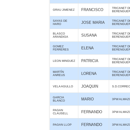
TRICANET D
FRANCISCO
GRAU JIMENEZ
BERENGUE
SAYAS DE
TRICANET D
JOSE MARIA
HARO
BERENGUE
BLASCO
TRICANET D
SUSANA
ARANDIGA
BERENGUE
GOMEZ
TRICANET D
ELENA
FERRERES
BERENGUE
TRICANET D
PATRICIA
LEON MINGUEZ
BERENGUE
MARTÍN
TRICANET D
LORENA
ANREUS
BERENGUE
JOAQUIN
VELA AGULLO
S.D.CORRE
GARCIA
MARIO
3PW ALMAZ
BLANCO
PAGAN
FERNANDO
3PW ALMAZ
CLAUSELL
FERNANDO
PAGAN LLOP
3PW ALMAZ