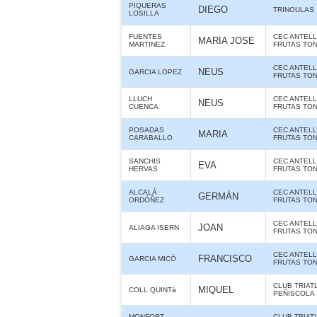
PIQUERAS
DIEGO
TRINOULAS
LOSILLA
FUENTES
CEC ANTELL
MARIA JOSE
MARTINEZ
FRUTAS TO
CEC ANTELL
NEUS
GARCIA LOPEZ
FRUTAS TO
LLUCH
CEC ANTELL
NEUS
CUENCA
FRUTAS TO
POSADAS
CEC ANTELL
MARIA
CARABALLO
FRUTAS TO
SANCHIS
CEC ANTELL
EVA
HERVAS
FRUTAS TO
ALCALÁ
CEC ANTELL
GERMÁN
ORDÓÑEZ
FRUTAS TO
CEC ANTELL
JOAN
ALIAGA ISERN
FRUTAS TO
CEC ANTELL
FRANCISCO
GARCIA MICÓ
FRUTAS TO
CLUB TRIAT
MIQUEL
COLL QUINTà
PEÑISCOLA
MONFORT
CLUB TRIAT