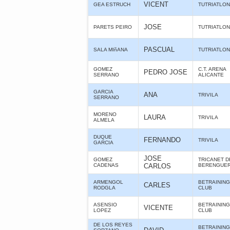
VICENT
GEA ESTRUCH
TUTRIATLO
JOSE
PARETS PEIRO
TUTRIATLO
PASCUAL
SALA MIñANA
TUTRIATLO
GOMEZ
C.T. ARENA
PEDRO JOSE
SERRANO
ALICANTE
GARCIA
ANA
TRIVILA
SERRANO
MORENO
LAURA
TRIVILA
ALMELA
DUQUE
FERNANDO
TRIVILA
GARCIA
JOSE
GOMEZ
TRICANET D
CADENAS
CARLOS
BERENGUE
ARMENGOL
BETRAINING
CARLES
RODGLA
CLUB
ASENSIO
BETRAINING
VICENTE
LOPEZ
CLUB
DE LOS REYES
BETRAINING