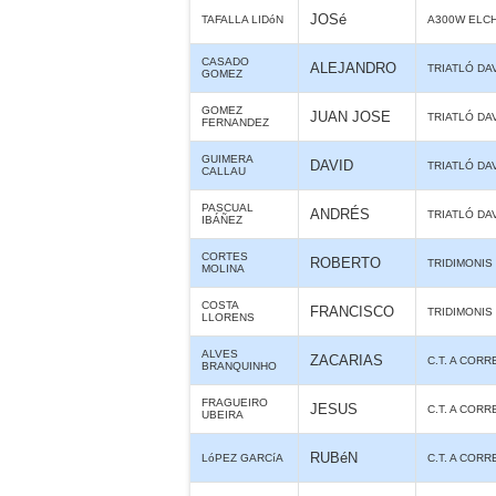
JOSé
TAFALLA LIDóN
A300W ELC
CASADO
ALEJANDRO
TRIATLÓ DA
GOMEZ
GOMEZ
JUAN JOSE
TRIATLÓ DA
FERNANDEZ
GUIMERA
DAVID
TRIATLÓ DA
CALLAU
PASCUAL
ANDRÉS
TRIATLÓ DA
IBÁÑEZ
CORTES
ROBERTO
TRIDIMONIS
MOLINA
COSTA
FRANCISCO
TRIDIMONIS
LLORENS
ALVES
ZACARIAS
C.T. A CORR
BRANQUINHO
FRAGUEIRO
JESUS
C.T. A CORR
UBEIRA
RUBéN
LóPEZ GARCíA
C.T. A CORR