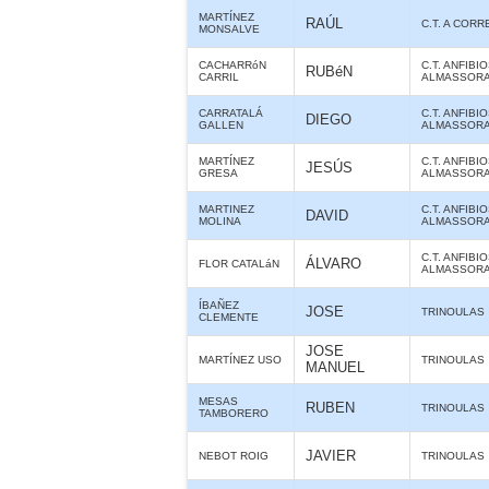
MARTÍNEZ
RAÚL
C.T. A CORR
MONSALVE
CACHARRóN
C.T. ANFIBI
RUBéN
CARRIL
ALMASSOR
CARRATALÁ
C.T. ANFIBI
DIEGO
GALLEN
ALMASSOR
MARTÍNEZ
C.T. ANFIBI
JESÚS
GRESA
ALMASSOR
MARTINEZ
C.T. ANFIBI
DAVID
MOLINA
ALMASSOR
C.T. ANFIBI
ÁLVARO
FLOR CATALáN
ALMASSOR
ÍBAÑEZ
JOSE
TRINOULAS
CLEMENTE
JOSE
MARTÍNEZ USO
TRINOULAS
MANUEL
MESAS
RUBEN
TRINOULAS
TAMBORERO
JAVIER
NEBOT ROIG
TRINOULAS