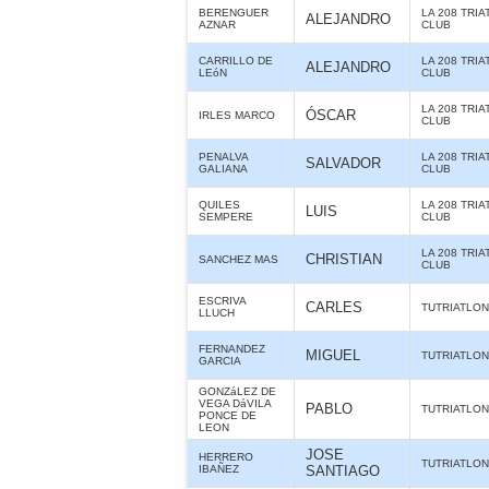
BERENGUER
LA 208 TRI
ALEJANDRO
AZNAR
CLUB
CARRILLO DE
LA 208 TRI
ALEJANDRO
LEóN
CLUB
LA 208 TRI
ÓSCAR
IRLES MARCO
CLUB
PENALVA
LA 208 TRI
SALVADOR
GALIANA
CLUB
QUILES
LA 208 TRI
LUIS
SEMPERE
CLUB
LA 208 TRI
CHRISTIAN
SANCHEZ MAS
CLUB
ESCRIVA
CARLES
TUTRIATLO
LLUCH
FERNANDEZ
MIGUEL
TUTRIATLO
GARCIA
GONZáLEZ DE
VEGA DáVILA
PABLO
TUTRIATLO
PONCE DE
LEON
JOSE
HERRERO
TUTRIATLO
IBAÑEZ
SANTIAGO