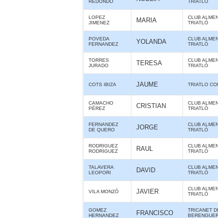
REDONDO
TRIATLÓ
LOPEZ
CLUB ALME
MARIA
JIMENEZ
TRIATLÓ
POVEDA
CLUB ALME
YOLANDA
FERNANDEZ
TRIATLÓ
TORRES
CLUB ALME
TERESA
JURADO
TRIATLÓ
JAUME
COTS IBIZA
TRIATLO CO
CAMACHO
CLUB ALME
CRISTIAN
PÉREZ
TRIATLÓ
FERNANDEZ
CLUB ALME
JORGE
DE QUERO
TRIATLÓ
RODRIGUEZ
CLUB ALME
RAUL
RODRIGUEZ
TRIATLÓ
TALAVERA
CLUB ALME
DAVID
LEOPORI
TRIATLÓ
CLUB ALME
JAVIER
VILA MONZÓ
TRIATLÓ
GOMEZ
TRICANET D
FRANCISCO
HERNANDEZ
BERENGUE