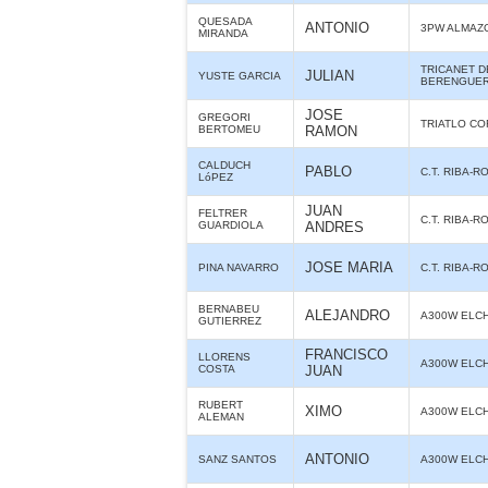
QUESADA
ANTONIO
3PW ALMAZ
MIRANDA
TRICANET D
JULIAN
YUSTE GARCIA
BERENGUE
JOSE
GREGORI
TRIATLO CO
BERTOMEU
RAMON
CALDUCH
PABLO
C.T. RIBA-R
LóPEZ
JUAN
FELTRER
C.T. RIBA-R
GUARDIOLA
ANDRES
JOSE MARIA
PINA NAVARRO
C.T. RIBA-R
BERNABEU
ALEJANDRO
A300W ELC
GUTIERREZ
FRANCISCO
LLORENS
A300W ELC
COSTA
JUAN
RUBERT
XIMO
A300W ELC
ALEMAN
ANTONIO
SANZ SANTOS
A300W ELC