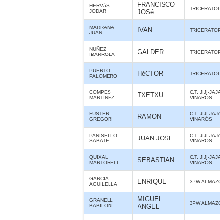
FRANCISCO
HERVáS
TRICERATO
JODAR
JOSé
MARRAMA
IVAN
TRICERATO
JUAN
NUÑEZ
GALDER
TRICERATO
IBARROLA
PUERTO
HéCTOR
TRICERATO
PALOMERO
COMPES
C.T. JIJI-JAJ
TXETXU
MARTINEZ
VINARÒS
FUSTER
C.T. JIJI-JAJ
RAMON
GREGORI
VINARÒS
PANISELLO
C.T. JIJI-JAJ
JUAN JOSE
SABATE
VINARÒS
QUIXAL
C.T. JIJI-JAJ
SEBASTIAN
MARTORELL
VINARÒS
GARCIA
ENRIQUE
3PW ALMAZ
AGUILELLA
MIGUEL
GRANELL
3PW ALMAZ
BABILONI
ANGEL