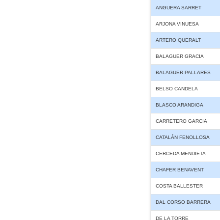
ANGUERA SARRET
ARJONA VINUESA
ARTERO QUERALT
BALAGUER GRACIA
BALAGUER PALLARES
BELSO CANDELA
BLASCO ARANDIGA
CARRETERO GARCIA
CATALÁN FENOLLOSA
CERCEDA MENDIETA
CHAFER BENAVENT
COSTA BALLESTER
DAL CORSO BARRERA
DE LA TORRE