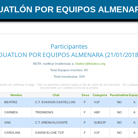
UATLÓN POR EQUIPOS ALMENA
Participantes
DUATLON POR EQUIPOS ALMENARA (21/01/2018
NOTA: notificar incidencias a:
triatlocv@triatlocv.org
Total Equipos Inscritos: 95
Total Inscritos/as: 529
entes de confirmar el pago - Solo se permiten cambios hasta el día de cierre de inscripciones - En cualquie
inscripciones y/o cambios el día de la prueba
Nombre
Club
Sexo
Categoria
Paratriatleta
Equip
BEATRIZ
C.T. EVASION CASTELLON
F
V1F
NO
A
CARMEN
TRIDIMONIS
F
ABF
NO
A
ANA
C.T. ARENA ALICANTE
F
SUB23F
NO
A
CAROLINA
A300W ELCHE TCP
F
V1F
NO
A