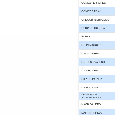
GOMEZ FERRERES
GOMEZ GARAY
GREGORI BERTOMEU
GUIRADO CUENCA
HOFER
LEON MINGUEZ
LIZÓN PEREA
LLORENS VALERO
LLUCH CUENCA
LOPEZ JIMENEZ
LOPEZ LOPEZ
LYUPCHOVA
STOYANOVSKA
MACIÁ VALERO
MARTÍN ANREUS