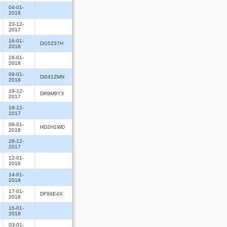
04-01-
2018
23-12-
2017
16-01-
DG5Z37H
2018
16-01-
2018
08-01-
DG41ZMN
2018
19-12-
DR9M9Y3
2017
18-12-
2017
08-01-
HD2H1WD
2018
28-12-
2017
12-01-
2018
14-01-
2018
17-01-
DF99E4X
2018
16-01-
2018
03-01-