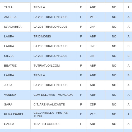
TANIA
TRIVILA
F
ABF
NO
A
ÁNGELA
LA 208 TRIATLON CLUB
F
V1F
NO
A
MARGARITA
LA 208 TRIATLON CLUB
F
JNF
NO
A
LAURA
TRIDIMONIS
F
ABF
NO
A
LAURA
LA 208 TRIATLON CLUB
F
JNF
NO
B
SILVIA
LA 208 TRIATLON CLUB
F
JNF
NO
B
BEATRIZ
TUTRIATLON.COM
F
ABF
NO
A
LAURA
TRIVILA
F
ABF
NO
B
JULIA
LA 208 TRIATLON CLUB
F
ABF
NO
A
VANESA
CDM-ECL AVANT MONCADA
F
ABF
NO
A
SARA
C.T. ARENA ALICANTE
F
CDF
NO
A
CEC ANTELLA - FRUTAS
PURA ISABEL
F
V1F
NO
A
TONO
CARLA
TRIATLO CORRIOL
F
ABF
NO
A