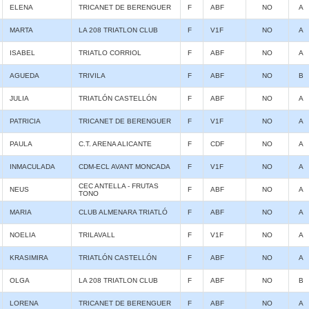
ELENA
TRICANET DE BERENGUER
F
ABF
NO
A
MARTA
LA 208 TRIATLON CLUB
F
V1F
NO
A
ISABEL
TRIATLO CORRIOL
F
ABF
NO
A
AGUEDA
TRIVILA
F
ABF
NO
B
JULIA
TRIATLÓN CASTELLÓN
F
ABF
NO
A
PATRICIA
TRICANET DE BERENGUER
F
V1F
NO
A
PAULA
C.T. ARENA ALICANTE
F
CDF
NO
A
INMACULADA
CDM-ECL AVANT MONCADA
F
V1F
NO
A
CEC ANTELLA - FRUTAS
NEUS
F
ABF
NO
A
TONO
MARIA
CLUB ALMENARA TRIATLÓ
F
ABF
NO
A
NOELIA
TRILAVALL
F
V1F
NO
A
KRASIMIRA
TRIATLÓN CASTELLÓN
F
ABF
NO
A
OLGA
LA 208 TRIATLON CLUB
F
ABF
NO
B
LORENA
TRICANET DE BERENGUER
F
ABF
NO
A