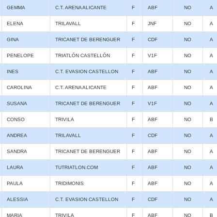
GEMMA
C.T. ARENA ALICANTE
F
ABF
NO
A
ELENA
TRILAVALL
F
JNF
NO
A
GINA
TRICANET DE BERENGUER
F
CDF
NO
A
PENELOPE
TRIATLÓN CASTELLÓN
F
V1F
NO
A
INES
C.T. EVASION CASTELLON
F
ABF
NO
A
CAROLINA
C.T. ARENA ALICANTE
F
ABF
NO
A
SUSANA
TRICANET DE BERENGUER
F
V1F
NO
A
CONSO
TRIVILA
F
ABF
NO
B
ANDREA
TRILAVALL
F
CDF
NO
A
SANDRA
TRICANET DE BERENGUER
F
ABF
NO
A
LAURA
TUTRIATLON.COM
F
ABF
NO
A
PAULA
TRIDIMONIS
F
ABF
NO
A
ALESSIA
C.T. EVASION CASTELLON
F
CDF
NO
A
MARIA
TRIVILA
F
ABF
NO
B