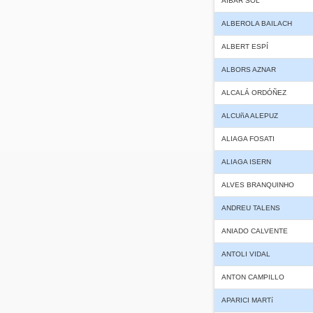
AIBAR SOL
ALBEROLA BAILACH
ALBERT ESPÍ
ALBORS AZNAR
ALCALÁ ORDÓÑEZ
ALCUñA ALEPUZ
ALIAGA FOSATI
ALIAGA ISERN
ALVES BRANQUINHO
ANDREU TALENS
ANIADO CALVENTE
ANTOLI VIDAL
ANTON CAMPILLO
APARICI MARTí