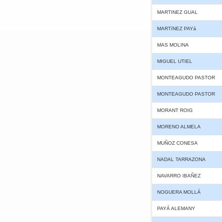
MARTINEZ GUAL
MARTíNEZ PAYá
MAS MOLINA
MIGUEL UTIEL
MONTEAGUDO PASTOR
MONTEAGUDO PASTOR
MORANT ROIG
MORENO ALMELA
MUÑOZ CONESA
NADAL TARRAZONA
NAVARRO IBAÑEZ
NOGUERA MOLLÁ
PAYÁ ALEMANY