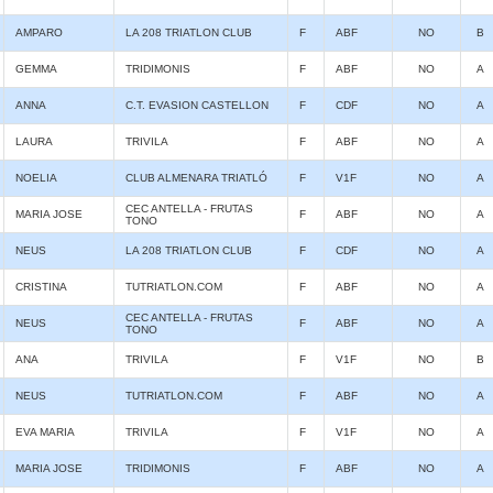
AMPARO
LA 208 TRIATLON CLUB
F
ABF
NO
B
GEMMA
TRIDIMONIS
F
ABF
NO
A
ANNA
C.T. EVASION CASTELLON
F
CDF
NO
A
LAURA
TRIVILA
F
ABF
NO
A
NOELIA
CLUB ALMENARA TRIATLÓ
F
V1F
NO
A
CEC ANTELLA - FRUTAS
MARIA JOSE
F
ABF
NO
A
TONO
NEUS
LA 208 TRIATLON CLUB
F
CDF
NO
A
CRISTINA
TUTRIATLON.COM
F
ABF
NO
A
CEC ANTELLA - FRUTAS
NEUS
F
ABF
NO
A
TONO
ANA
TRIVILA
F
V1F
NO
B
NEUS
TUTRIATLON.COM
F
ABF
NO
A
EVA MARIA
TRIVILA
F
V1F
NO
A
MARIA JOSE
TRIDIMONIS
F
ABF
NO
A