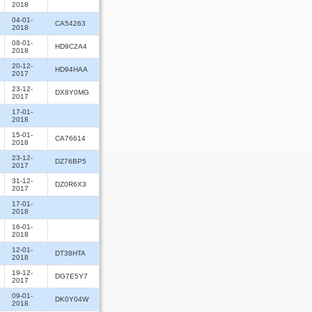
2018
04-01-
CA54263
2018
08-01-
HD9C2A4
2018
20-12-
HD94HAA
2017
23-12-
DX8Y0MG
2017
17-01-
2018
15-01-
CA76614
2018
23-12-
DZ76BP5
2017
31-12-
DZ0R6X3
2017
17-01-
2018
16-01-
2018
12-01-
DT38HTA
2018
19-12-
DG7E5Y7
2017
09-01-
DK0Y04W
2018