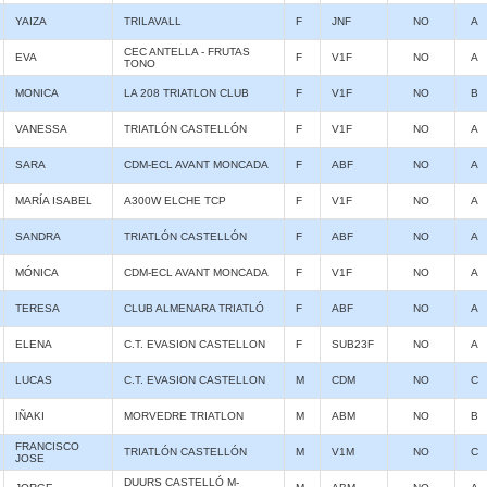
YAIZA
TRILAVALL
F
JNF
NO
A
CEC ANTELLA - FRUTAS
EVA
F
V1F
NO
A
TONO
MONICA
LA 208 TRIATLON CLUB
F
V1F
NO
B
VANESSA
TRIATLÓN CASTELLÓN
F
V1F
NO
A
SARA
CDM-ECL AVANT MONCADA
F
ABF
NO
A
MARÍA ISABEL
A300W ELCHE TCP
F
V1F
NO
A
SANDRA
TRIATLÓN CASTELLÓN
F
ABF
NO
A
MÓNICA
CDM-ECL AVANT MONCADA
F
V1F
NO
A
TERESA
CLUB ALMENARA TRIATLÓ
F
ABF
NO
A
ELENA
C.T. EVASION CASTELLON
F
SUB23F
NO
A
LUCAS
C.T. EVASION CASTELLON
M
CDM
NO
C
IÑAKI
MORVEDRE TRIATLON
M
ABM
NO
B
FRANCISCO
TRIATLÓN CASTELLÓN
M
V1M
NO
C
JOSE
DUURS CASTELLÓ M-