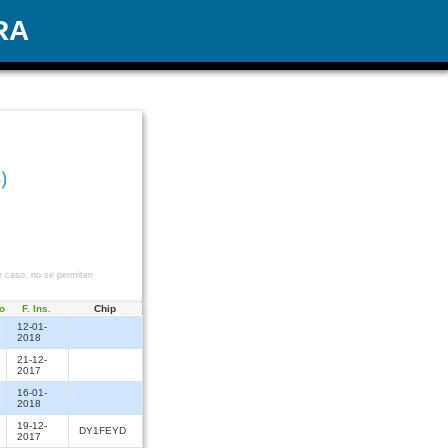
RA
)
r caso, no se permiten
o
F. Ins.
Chip
12-01-
2018
21-12-
2017
16-01-
2018
19-12-
DY1FEYD
2017