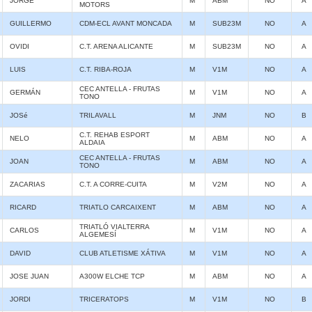
JORGE
M
ABM
NO
A
MOTORS
GUILLERMO
CDM-ECL AVANT MONCADA
M
SUB23M
NO
A
OVIDI
C.T. ARENA ALICANTE
M
SUB23M
NO
A
LUIS
C.T. RIBA-ROJA
M
V1M
NO
A
CEC ANTELLA - FRUTAS
GERMÁN
M
V1M
NO
A
TONO
JOSé
TRILAVALL
M
JNM
NO
B
C.T. REHAB ESPORT
NELO
M
ABM
NO
A
ALDAIA
CEC ANTELLA - FRUTAS
JOAN
M
ABM
NO
A
TONO
ZACARIAS
C.T. A CORRE-CUITA
M
V2M
NO
A
RICARD
TRIATLO CARCAIXENT
M
ABM
NO
A
TRIATLÓ VIALTERRA
CARLOS
M
V1M
NO
A
ALGEMESÍ
DAVID
CLUB ATLETISME XÁTIVA
M
V1M
NO
A
JOSE JUAN
A300W ELCHE TCP
M
ABM
NO
A
JORDI
TRICERATOPS
M
V1M
NO
B