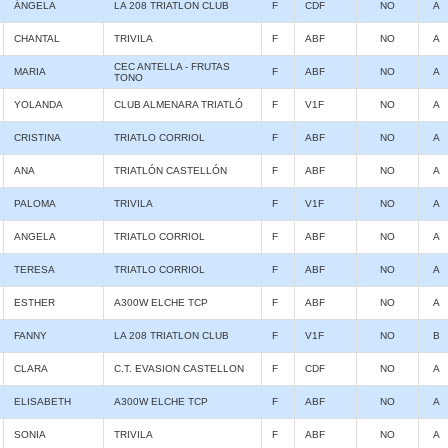
ÁNGELA
LA 208 TRIATLON CLUB
F
CDF
NO
A
CHANTAL
TRIVILA
F
ABF
NO
A
CEC ANTELLA - FRUTAS
MARIA
F
ABF
NO
A
TONO
YOLANDA
CLUB ALMENARA TRIATLÓ
F
V1F
NO
A
CRISTINA
TRIATLO CORRIOL
F
ABF
NO
A
ANA
TRIATLÓN CASTELLÓN
F
ABF
NO
A
PALOMA
TRIVILA
F
V1F
NO
A
ANGELA
TRIATLO CORRIOL
F
ABF
NO
A
TERESA
TRIATLO CORRIOL
F
ABF
NO
A
ESTHER
A300W ELCHE TCP
F
ABF
NO
A
FANNY
LA 208 TRIATLON CLUB
F
V1F
NO
B
CLARA
C.T. EVASION CASTELLON
F
CDF
NO
A
ELISABETH
A300W ELCHE TCP
F
ABF
NO
A
SONIA
TRIVILA
F
ABF
NO
A