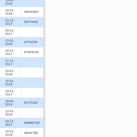
16-01-
2018
16-01-
HD5XW4T
2018
23-12-
DZ7H4KE
2017
28-12-
2017
10-01-
CF78788
2018
18-12-
DT6PESR
2017
27-12-
2017
10-01-
2018
16-01-
2018
19-12-
2017
16-01-
DY3T3Z9
2018
12-01-
2018
19-12-
DW8MYGE
2017
16-01-
HE8KT8E
2018