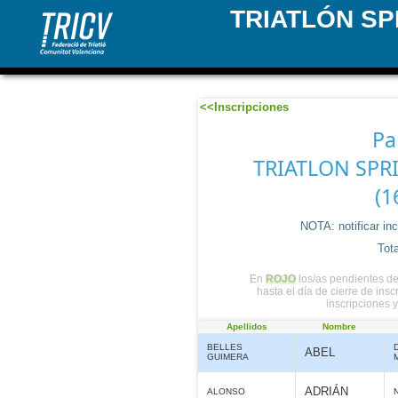
TRIATLÓN SP
<<Inscripciones
Pa
TRIATLON SPR
(1
NOTA: notificar in
Tota
En
ROJO
los/as pendientes de
hasta el día de cierre de ins
inscripciones 
Apellidos
Nombre
BELLES
ABEL
GUIMERA
ADRIÁN
ALONSO