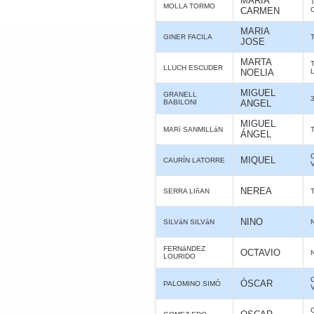
MARIA
MOLLA TORMO
CARMEN
MARIA
GINER FACILA
JOSE
MARTA
LLUCH ESCUDER
NOELIA
MIGUEL
GRANELL
BABILONI
ANGEL
MIGUEL
MARí SANMILLáN
ÁNGEL
MIQUEL
CAURÍN LATORRE
NEREA
SERRA LIñAN
NINO
SILVáN SILVáN
FERNáNDEZ
OCTAVIO
LOURIDO
ÓSCAR
PALOMINO SIMÓ