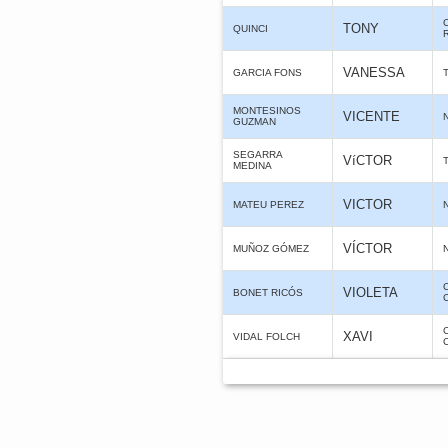
TONY
QUINCI
VANESSA
GARCIA FONS
MONTESINOS
VICENTE
GUZMAN
SEGARRA
VíCTOR
MEDINA
VICTOR
MATEU PEREZ
VÍCTOR
MUÑOZ GÓMEZ
VIOLETA
BONET RICÓS
XAVI
VIDAL FOLCH