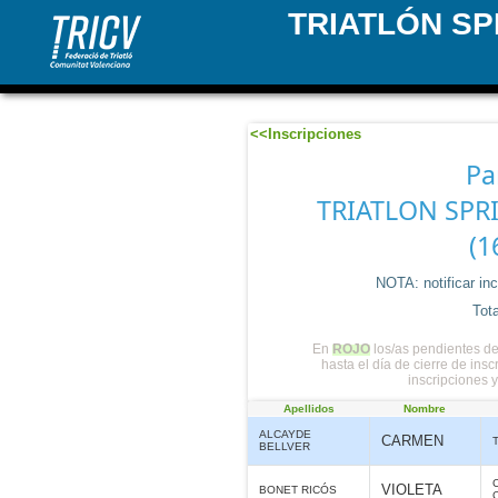
TRIATLÓN SP
<<Inscripciones
Pa
TRIATLON SPR
(1
NOTA: notificar in
Tota
En
ROJO
los/as pendientes de
hasta el día de cierre de ins
inscripciones 
Apellidos
Nombre
ALCAYDE
CARMEN
BELLVER
VIOLETA
BONET RICÓS