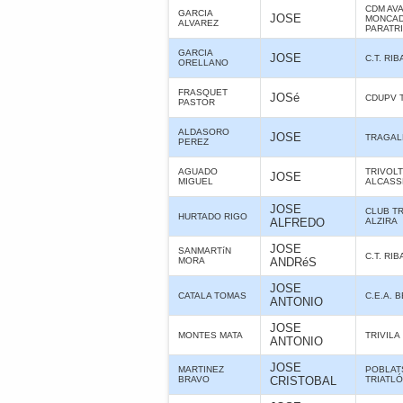
CDM AV
GARCIA
JOSE
MONCAD
ALVAREZ
PARATR
GARCIA
JOSE
C.T. RI
ORELLANO
FRASQUET
JOSé
CDUPV 
PASTOR
ALDASORO
JOSE
TRAGAL
PEREZ
AGUADO
TRIVOL
JOSE
MIGUEL
ALCASS
JOSE
CLUB T
HURTADO RIGO
ALFREDO
ALZIRA
JOSE
SANMARTíN
C.T. RI
MORA
ANDRéS
JOSE
CATALA TOMAS
C.E.A. 
ANTONIO
JOSE
MONTES MATA
TRIVILA
ANTONIO
JOSE
MARTINEZ
POBLAT
BRAVO
CRISTOBAL
TRIATL