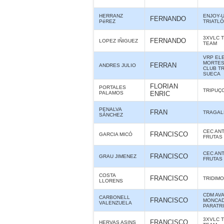
HERRANZ
ENJOY-U
FERNANDO
PéREZ
TRIATL
3XVLC 
FERNANDO
LOPEZ IÑIGUEZ
TEAM
VRP ELE
MORTES 
FERRAN
ANDRES JULIO
CLUB T
SUECA
FLORIAN
PORTALES
TRIPUÇ
PALAMOS
ENRIC
PENALVA
FRAN
TRAGAL
SÁNCHEZ
CEC ANT
FRANCISCO
GARCIA MICÓ
FRUTAS
CEC ANT
FRANCISCO
GRAU JIMENEZ
FRUTAS
COSTA
FRANCISCO
TRIDIMO
LLORENS
CDM AV
CARBONELL
FRANCISCO
MONCAD
VALENZUELA
PARATR
3XVLC 
FRANCISCO
HERVAS ASINS