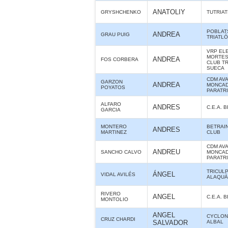
ANATOLIY
GRYSHCHENKO
TUTRIA
POBLAT
ANDREA
GRAU PUIG
TRIATL
VRP ELE
MORTES 
ANDREA
FOS CORBERA
CLUB T
SUECA
CDM AV
GARZON
ANDREA
MONCAD
POYATOS
PARATR
ALFARO
ANDRES
C.E.A. 
GARCIA
MONTERO
BETRAIN
ANDRES
MARTINEZ
CLUB
CDM AV
ANDREU
SANCHO CALVO
MONCAD
PARATR
TRICUL
ÁNGEL
VIDAL AVILÉS
ALAQUÀS
RIVERO
ANGEL
C.E.A. 
MONTOLIO
ANGEL
CYCLON
CRUZ CHARDI
SALVADOR
ALBAL