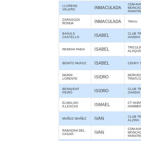
CDM AV
LLORENS
INMACULADA
MONCAD
VALERO
PARATR
ZARAGOZA
INMACULADA
TRIVU
RONDA
BAñULS
CLUB T
ISABEL
CASTELLO
GANDIA
TRICUL
ISABEL
REMOHI FABIA
ALAQUÀS
ISABEL
BENITO MUñOZ
CDUPV 
MARIN
MORVE
ISIDRO
LORENTE
TRIATL
BENAVENT
CLUB T
ISIDRO
PEIRÓ
GANDIA
ELMALAKI
CT HUR
ISMAEL
ILLESCAS
HAMME
CLUB T
IVAN
MUÑOZ IBAÑEZ
ALZIRA
CDM AV
RABADAN DEL
IVAN
MONCAD
CASAR
PARATR