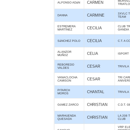
MORVE
CARMEN
ALFONSO ADáN
TRIATL
3XVLC 
CARMINE
DANNA
TEAM
ESTREMERA
CLUB T
CECILIA
MARTÍNEZ
GANDIA
CECILIA
SáNCHEZ POLO
C.T. A 
ALANZOR
CELIA
ISPORT
MUÑOZ
REBOREDO
CESAR
TRIVILA
VALDES
VANACLOCHA
TRI CAR
CESAR
CAMISON
ANIVER
PITARCH
CHANTAL
TRIVILA
MOROS
CHRISTIAN
GóMEZ ZARCO
C.D.T. 
MARHUENDA
LA 208 
CHRISTIAN
QUESADA
CLUB
VRP ELE