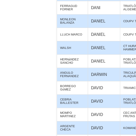
FERRAGUD
TRIATL
DANI
FORNER
ALGEME
MONLEON
DANIEL
CDUPV 
BALANZA
DANIEL
LLUCH MARCO
CDUPV 
CT HUR
DANIEL
WALSH
HAMME
HERNáNDEZ
POBLAT
DANIEL
SANCHO
TRIATL
ANGULO
TRICUL
DARWIN
FERNANDEZ
ALAQUÀS
BORREGO
DAVID
TRIAMIC
GóMEZ
CEBRIA
POBLAT
DAVID
BALLESTER
TRIATL
MOMPO
CEC ANT
DAVID
MARTINEZ
FRUTAS
ARGENTE
DAVID
KOMAND
CHECA