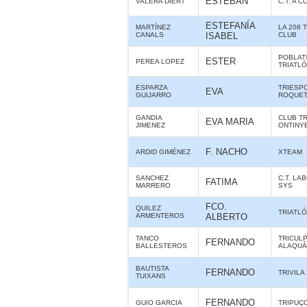
ESTEBAN
VALERA DIERT
C.T. A 
ESTEFANÍA
MARTÍNEZ
LA 208 
CANALS
ISABEL
CLUB
POBLAT
ESTER
PEREA LOPEZ
TRIATL
ESPARZA
TRIESP
EVA
GUIJARRO
ROQUE
GANDIA
CLUB T
EVA MARIA
JIMENEZ
ONTINY
F. NACHO
ARDID GIMÉNEZ
XTEAM
SANCHEZ
C.T. LA
FATIMA
MARRERO
SYS
FCO.
QUILEZ
TRIATLÓ
ARMENTEROS
ALBERTO
TANCO
TRICUL
FERNANDO
BALLESTEROS
ALAQUÀS
BAUTISTA
FERNANDO
TRIVILA
TUIXANS
FERNANDO
GUIO GARCIA
TRIPUÇ