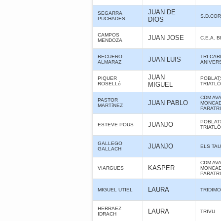
JUAN DE
SEGARRA
S.D.CO
PUCHADES
DIOS
CAMPOS
JUAN JOSE
C.E.A. 
MENDOZA
RECUERO
TRI CAR
JUAN LUIS
ALMARAZ
ANIVER
JUAN
PIQUER
POBLAT
ROSELLó
MIGUEL
TRIATL
CDM AV
PASTOR
JUAN PABLO
MONCAD
MARTíNEZ
PARATR
POBLAT
JUANJO
ESTEVE POUS
TRIATL
GALLEGO
JUANJO
ELS TA
GALLACH
CDM AV
KASPER
VIARGUES
MONCAD
PARATR
LAURA
MIGUEL UTIEL
TRIDIMO
HERRAEZ
LAURA
TRIVU
IDRACH