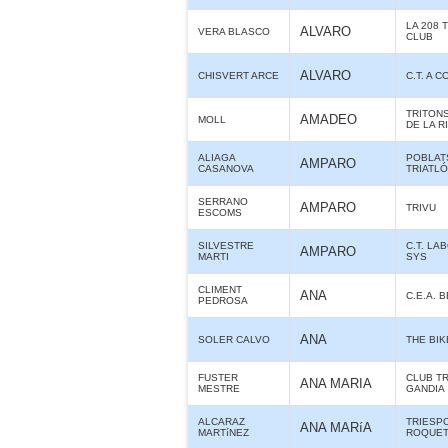
LA 208 
ALVARO
VERA BLASCO
CLUB
ALVARO
CHISVERT ARCE
C.T. A 
TRITON
AMADEO
MOLL
DE LA R
ALIAGA
POBLAT
AMPARO
CASANOVA
TRIATL
SERRANO
AMPARO
TRIVU
ESCOMS
SILVESTRE
C.T. LA
AMPARO
MARTI
SYS
CLIMENT
ANA
C.E.A. 
PEDROSA
ANA
SOLER CALVO
THE BIK
FUSTER
CLUB T
ANA MARIA
MESTRE
GANDIA
ALCARAZ
TRIESP
ANA MARíA
MARTíNEZ
ROQUE