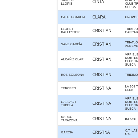
SANCHO
MORTES 
CINTA
LLOPIS
CLUB T
SUECA
CLARA
CATALA GARCIA
UNOPOR
LLORET
TRIATL
CRISTIAN
BALLESTER
CARCAI
TRIATL
CRISTIAN
SANZ GARCÍA
ALGEME
VRP ELE
MORTES 
CRISTIAN
ALCAÑIZ CLAR
CLUB T
SUECA
CRISTIAN
ROS SOLSONA
TRIDIMO
LA 208 
CRISTINA
TERCERO
CLUB
VRP ELE
GALLACH
MORTES 
CRISTINA
TUDELA
CLUB T
SUECA
MARCO
CRISTINA
ISPORT
TARAZONA
C.T. LA
CRISTNA
GARCIA
SYS