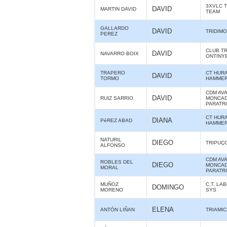
3XVLC 
DAVID
MARTIN DAVID
TEAM
GALLARDO
DAVID
TRIDIMO
PEREZ
CLUB T
DAVID
NAVARRO BOIX
ONTINY
TRAPERO
CT HUR
DAVID
TORMO
HAMME
CDM AV
DAVID
RUIZ SARRIO
MONCAD
PARATR
CT HUR
DIANA
PéREZ ABAD
HAMME
NATURIL
DIEGO
TRIPUÇ
ALFONSO
CDM AV
ROBLES DEL
DIEGO
MONCAD
MORAL
PARATR
MUÑOZ
C.T. LA
DOMINGO
MORENO
SYS
ELENA
ANTÓN LIÑAN
TRIAMIC