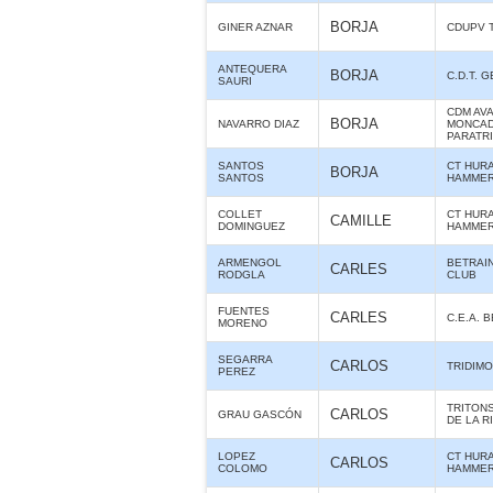
BORJA
GINER AZNAR
CDUPV 
ANTEQUERA
BORJA
C.D.T. 
SAURI
CDM AV
BORJA
NAVARRO DIAZ
MONCAD
PARATR
SANTOS
CT HUR
BORJA
SANTOS
HAMME
COLLET
CT HUR
CAMILLE
DOMINGUEZ
HAMME
ARMENGOL
BETRAIN
CARLES
RODGLA
CLUB
FUENTES
CARLES
C.E.A. 
MORENO
SEGARRA
CARLOS
TRIDIMO
PEREZ
TRITON
CARLOS
GRAU GASCÓN
DE LA R
LOPEZ
CT HUR
CARLOS
COLOMO
HAMME