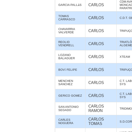
CDM AV
CARLOS
GARCIA PALLáS
MONCAD
PARATR
TOMAS
CARLOS
C.D.T. 
CARRASCO
CHAVARRIA
CARLOS
TRIPUÇ
VALVERDE
REOLID
TRIATL
CARLOS
VENDRELL
ALGEME
LOZANO
CARLOS
XTEAM
BALAGUER
CARLOS
BOVí FELIPE
TRIPUÇ
MENCHEN
C.T. LA
CARLOS
SANCHEZ
SYS
C.T. LA
CARLOS
GERICO GOMEZ
SYS
CARLOS
SAN ANTONIO
TRIDIMO
SEGADO
RAMON
CARLOS
CARLES
S.D.CO
NOGUERA
TOMAS