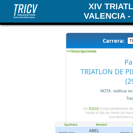
XIV TRIA
VALENCIA -
Carrera:
<<Inscripciones
Pa
TRIATLON DE PI
(2
NOTA: notificar in
Tota
En
ROJO
los/as pendientes de
hasta el día de cierre de ins
inscripciones 
Apellidos
Nombre
ABEL