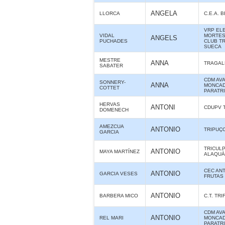
ANGELA
LLORCA
C.E.A. 
VRP ELE
VIDAL
MORTES 
ANGELS
PUCHADES
CLUB T
SUECA
MESTRE
ANNA
TRAGAL
SABATER
CDM AV
SONNERY-
ANNA
MONCAD
COTTET
PARATR
HERVAS
ANTONI
CDUPV 
DOMENECH
AMEZCUA
ANTONIO
TRIPUÇ
GARCIA
TRICUL
ANTONIO
MAYA MARTÍNEZ
ALAQUÀS
CEC ANT
ANTONIO
GARCIA VESES
FRUTAS
ANTONIO
BARBERA MICO
C.T. TR
CDM AV
ANTONIO
REL MARI
MONCAD
PARATR