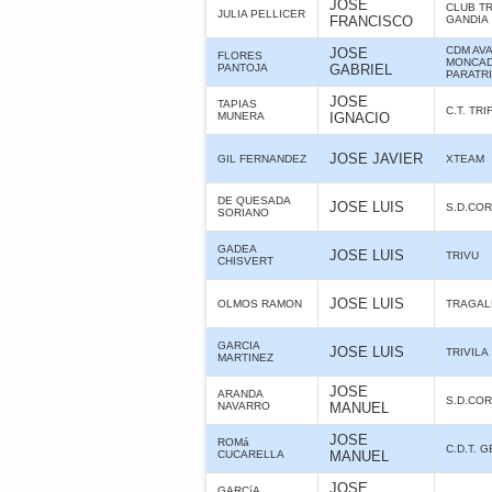
JOSE
CLUB T
JULIA PELLICER
FRANCISCO
GANDIA
CDM AV
JOSE
FLORES
MONCAD
PANTOJA
GABRIEL
PARATR
JOSE
TAPIAS
C.T. TR
MUNERA
IGNACIO
JOSE JAVIER
GIL FERNANDEZ
XTEAM
DE QUESADA
JOSE LUIS
S.D.CO
SORIANO
GADEA
JOSE LUIS
TRIVU
CHISVERT
JOSE LUIS
OLMOS RAMON
TRAGAL
GARCIA
JOSE LUIS
TRIVILA
MARTINEZ
JOSE
ARANDA
S.D.CO
NAVARRO
MANUEL
JOSE
ROMá
C.D.T. 
CUCARELLA
MANUEL
JOSE
GARCíA