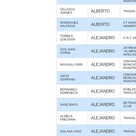
PARATR
VELASCO
ALBERTO
TRAGAL
JUANES
RODRIGUEZ
CT HUR
ALBERTO
VALENCIA
HAMME
TORRES
ALEJANDRO
C.D.T. 
QUESADA
3XTREM
SAN JUAN
ALEJANDRO
"ALIME
CERDá
INTELIG
CDM AV
ALEJANDRO
BAIXAULI EBRI
MONCAD
PARATR
CDM AV
ORTIZ
ALEJANDRO
MONCAD
SERRANO
PARATR
BERNABEU
POBLAT
ALEJANDRO
DOMENECH
TRIATL
BETRAIN
ALEJANDRO
SANZ BAYO
CLUB
ALMELA
ALEJANDRO
TRAGAL
FRECHINA
ALEJANDRO
SOLANA VIGO
TRAGAL