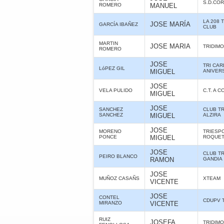
S.D.CO
ROMERO
MANUEL
LA 208 
JOSE MARÍA
GARCÍA IBAÑEZ
CLUB
MARTIN
JOSE MARIA
TRIDIMO
ROMERO
JOSE
TRI CAR
LóPEZ GIL
MIGUEL
ANIVER
JOSE
VELA PULIDO
C.T. A 
MIGUEL
JOSE
SANCHEZ
CLUB T
SANCHEZ
MIGUEL
ALZIRA
JOSE
MORENO
TRIESP
PONCE
MIGUEL
ROQUE
JOSE
CLUB T
PEIRO BLANCO
RAMON
GANDIA
JOSE
MUÑOZ CASAÑS
XTEAM
VICENTE
JOSE
CONTEL
CDUPV 
MIRANZO
VICENTE
RUIZ
JOSEFA
TRIDIMO