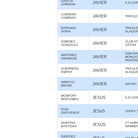
GARCíA
JAVIER
S.D.CO
JORDANA
CABRERO
JAVIER
TRIPUÇ
COMPANY
BARANDA
TRICUL
JAVIER
SORIA
ALAQUÀS
GIMENEZ
CLUB A
JAVIER
GONZALEZ
XÁTIVA
CDM AV
MARTINEZ
JAVIER
MONCAD
GRAMAGE
PARATR
GUERRERO
TRICUL
JAVIER
EMPER
ALAQUÀS
ARROYO
JAVIER
ISPORT
BRUNO
MONFORT
JESUS
S.D.CO
BERTOMEU
PUIG
JESúS
CDUPV 
ONTIVEROS
HUERTAS
CT HUR
JESÚS
BASTIDAS
HAMME
SáNCHEZ