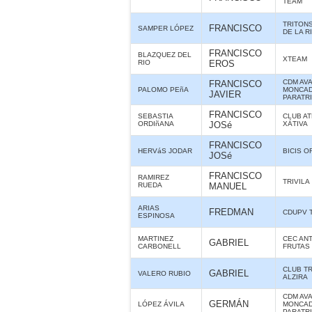
TEAM
TRITON
FRANCISCO
SAMPER LÓPEZ
DE LA R
FRANCISCO
BLAZQUEZ DEL
XTEAM
RIO
EROS
CDM AV
FRANCISCO
PALOMO PEñA
MONCAD
JAVIER
PARATR
FRANCISCO
SEBASTIA
CLUB A
ORDIñANA
JOSé
XÁTIVA
FRANCISCO
HERVáS JODAR
BICIS O
JOSé
FRANCISCO
RAMIREZ
TRIVILA
RUEDA
MANUEL
ARIAS
FREDMAN
CDUPV 
ESPINOSA
MARTINEZ
CEC ANT
GABRIEL
CARBONELL
FRUTAS
CLUB T
GABRIEL
VALERO RUBIO
ALZIRA
CDM AV
GERMÁN
LÓPEZ ÁVILA
MONCAD
PARATR