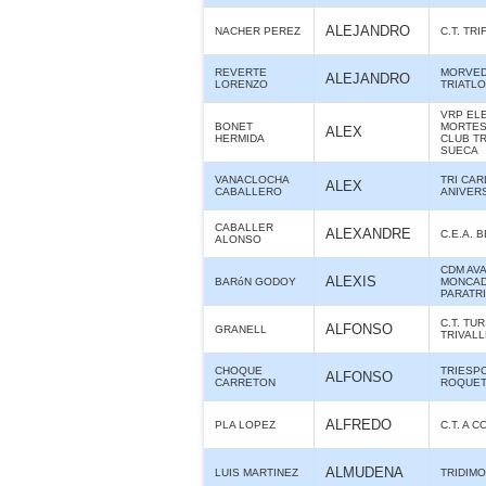
ALEJANDRO
NACHER PEREZ
C.T. TR
REVERTE
MORVE
ALEJANDRO
LORENZO
TRIATL
VRP ELE
BONET
MORTES 
ALEX
HERMIDA
CLUB T
SUECA
VANACLOCHA
TRI CAR
ALEX
CABALLERO
ANIVER
CABALLER
ALEXANDRE
C.E.A. 
ALONSO
CDM AV
ALEXIS
BARóN GODOY
MONCAD
PARATR
C.T. TUR
ALFONSO
GRANELL
TRIVAL
CHOQUE
TRIESP
ALFONSO
CARRETON
ROQUE
ALFREDO
PLA LOPEZ
C.T. A 
ALMUDENA
LUIS MARTINEZ
TRIDIMO