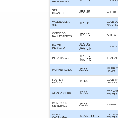
JESúS
CDUPV 
PEDREGOSA
SOLER
JESUS
C.T. TR
GRANERO
VALENZUELA
CLUB D
JESUS
GIL
RAAA 8
CORDERO
JESúS
A300W E
BALLESTEROS
JESUS
CALVO
C.T. A 
PERALVO
JAVIER
JESúS
PEñA CAñAS
TRAGAL
JAVIER
CT HUR
JOAN
MORANT LLIDO
HAMME
FUSTER
CLUB T
JOAN
BAñULS
GANDIA
CEC ANT
JOAN
ALIAGA ISERN
FRUTAS
MONTAGUD
JOAN
XTEAM
SISTERNES
VAÑÓ
CEC ANT
JOAN LLUIS
CARAÑANA
FRUTAS