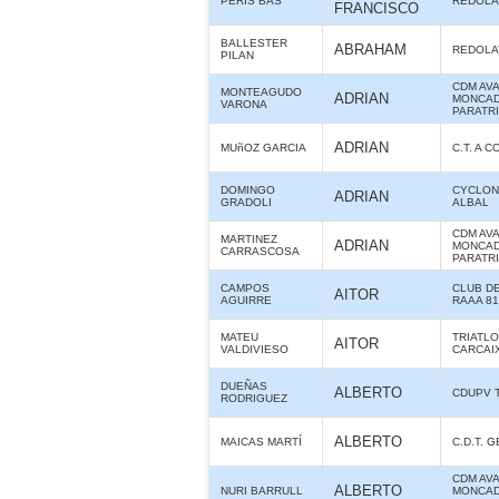
PERIS BAS
REDOLA
FRANCISCO
BALLESTER
ABRAHAM
REDOLA
PILAN
CDM AV
MONTEAGUDO
ADRIAN
MONCAD
VARONA
PARATR
ADRIAN
MUñOZ GARCIA
C.T. A 
DOMINGO
CYCLON
ADRIAN
GRADOLI
ALBAL
CDM AV
MARTINEZ
ADRIAN
MONCAD
CARRASCOSA
PARATR
CAMPOS
CLUB D
AITOR
AGUIRRE
RAAA 8
MATEU
TRIATL
AITOR
VALDIVIESO
CARCAI
DUEÑAS
ALBERTO
CDUPV 
RODRIGUEZ
ALBERTO
MAICAS MARTÍ
C.D.T. 
CDM AV
ALBERTO
NURI BARRULL
MONCAD