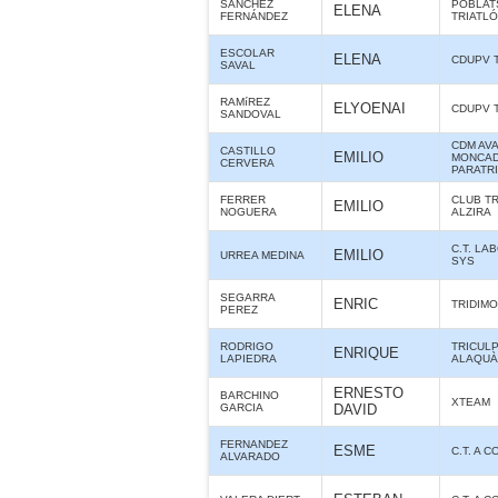
SÁNCHEZ
POBLAT
ELENA
FERNÁNDEZ
TRIATL
ESCOLAR
ELENA
CDUPV 
SAVAL
RAMíREZ
ELYOENAI
CDUPV 
SANDOVAL
CDM AV
CASTILLO
EMILIO
MONCAD
CERVERA
PARATR
FERRER
CLUB T
EMILIO
NOGUERA
ALZIRA
C.T. LA
EMILIO
URREA MEDINA
SYS
SEGARRA
ENRIC
TRIDIMO
PEREZ
RODRIGO
TRICUL
ENRIQUE
LAPIEDRA
ALAQUÀS
ERNESTO
BARCHINO
XTEAM
GARCIA
DAVID
FERNANDEZ
ESME
C.T. A 
ALVARADO