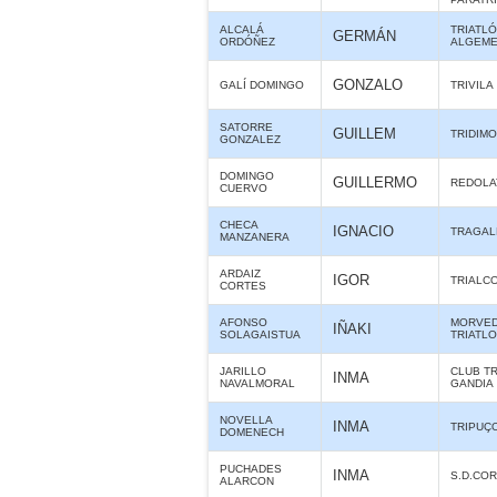
ALCALÁ
TRIATL
GERMÁN
ORDÓÑEZ
ALGEME
GONZALO
GALÍ DOMINGO
TRIVILA
SATORRE
GUILLEM
TRIDIMO
GONZALEZ
DOMINGO
GUILLERMO
REDOLA
CUERVO
CHECA
IGNACIO
TRAGAL
MANZANERA
ARDAIZ
IGOR
TRIALC
CORTES
AFONSO
MORVE
IÑAKI
SOLAGAISTUA
TRIATL
JARILLO
CLUB T
INMA
NAVALMORAL
GANDIA
NOVELLA
INMA
TRIPUÇ
DOMENECH
PUCHADES
INMA
S.D.CO
ALARCON