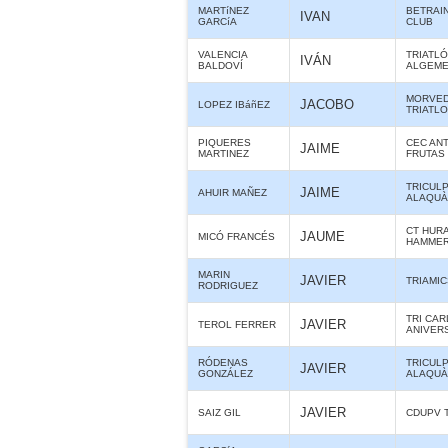
MARTíNEZ
BETRAIN
IVAN
GARCíA
CLUB
VALENCIA
TRIATL
IVÁN
BALDOVÍ
ALGEME
MORVE
JACOBO
LOPEZ IBáñEZ
TRIATL
PIQUERES
CEC ANT
JAIME
MARTINEZ
FRUTAS
TRICUL
JAIME
AHUIR MAÑEZ
ALAQUÀS
CT HUR
JAUME
MICÓ FRANCÉS
HAMME
MARIN
JAVIER
TRIAMIC
RODRIGUEZ
TRI CAR
JAVIER
TEROL FERRER
ANIVER
RÓDENAS
TRICUL
JAVIER
GONZÁLEZ
ALAQUÀS
JAVIER
SAIZ GIL
CDUPV 