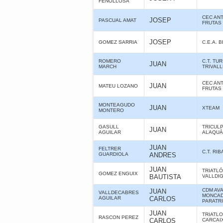
FENOLLOSA
CEC ANT
JOSEP
PASCUAL AMAT
FRUTAS
JOSEP
GOMEZ SARRIA
C.E.A. 
ROMERO
C.T. TUR
JUAN
MARCH
TRIVAL
CEC ANT
JUAN
MATEU LOZANO
FRUTAS
MONTEAGUDO
JUAN
XTEAM
MONTERO
GASULL
TRICUL
JUAN
AGUILAR
ALAQUÀS
JUAN
FELTRER
C.T. RI
GUARDIOLA
ANDRES
JUAN
TRIATLÓ
GOMEZ ENGUIX
BAUTISTA
VALLDI
CDM AV
JUAN
VALLDECABRES
MONCAD
AGUILAR
CARLOS
PARATR
JUAN
TRIATL
RASCON PEREZ
CARLOS
CARCAI