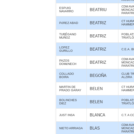
CDM AV
ESPUIG
BEATRIU
MONCAD
NAVARRO
PARATR
CT HUR
BEATRIZ
PéREZ ABAD
HAMME
TURÉGANO
POBLAT
BEATRIZ
MUÑOZ
TRIATL
LOPEZ
BEATRIZ
C.E.A. 
GURILLO
CDM AV
PAZOS
BEATRIZ
MONCAD
DOMéNECH
PARATR
COLLADO
CLUB T
BEGOÑA
BOIRA
ALZIRA
MARTIN DE
CT HUR
BELEN
PRADO GARAY
HAMME
BOLINCHES
POBLAT
BELEN
DIEZ
TRIATL
BLANCA
JUST INSA
C.T. A 
CDM AV
BLAS
NIETO ARRIAGA
MONCAD
PARATR