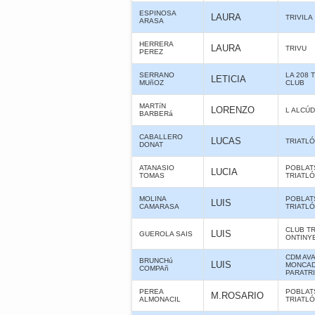
ESPINOSA
LAURA
TRIVILA
ARASA
HERRERA
LAURA
TRIVU
PEREZ
SERRANO
LA 208 
LETICIA
MUñOZ
CLUB
MARTíN
LORENZO
L ALCÚD
BARBERá
CABALLERO
LUCAS
TRIATLÓ
DONAT
ATANASIO
POBLAT
LUCIA
TOMAS
TRIATL
MOLINA
POBLAT
LUIS
CAMARASA
TRIATL
CLUB T
LUIS
GUEROLA SAIS
ONTINY
CDM AV
BRUNCHú
LUIS
MONCAD
COMPAñ
PARATR
PEREA
POBLAT
M.ROSARIO
ALMONACIL
TRIATL