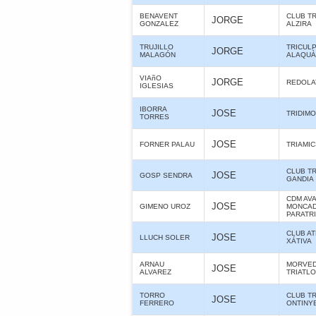
BENAVENT
CLUB T
JORGE
GONZALEZ
ALZIRA
TRUJILLO
TRICUL
JORGE
MALAGÓN
ALAQUÀS
VIAñO
JORGE
REDOLA
IGLESIAS
IBORRA
JOSE
TRIDIMO
TORRES
JOSE
FORNER PALAU
TRIAMIC
CLUB T
JOSE
GOSP SENDRA
GANDIA
CDM AV
JOSE
GIMENO UROZ
MONCAD
PARATR
CLUB A
JOSE
LLUCH SOLER
XÁTIVA
ARNAU
MORVE
JOSE
ALVAREZ
TRIATL
TORRO
CLUB T
JOSE
FERRERO
ONTINY