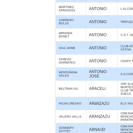
MARTíNEZ
ANTONIO
L ALCÚD
ZARAGOZá
CABRERO
ANTONIO
TRIPUÇ
BOLóS
MIRANDA
ANTONIO
C.D.T. 
BONET
CLUB A
ANTONIO
DIAZ JAIME
XÁTIVA
CEREZO
ANTONIO
CDUPV 
GARNATEO
ANTONIO
MONTAÑANA
S.D.CO
SALES
JOSE
VRP ELE
MORTES 
ARACELI
BELTRAN GIL
CLUB T
SUECA
ARáNZAZU
PICóN CRESPO
ELS TA
CDM AV
ARANZAZU
VALERO VALLS
MONCAD
PARATR
CDM AV
SONNERY-
ARNAUD
MONCAD
COTTET
PARATR