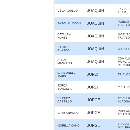
3XVLC 
JOAQUIN
VELA AGULLO
TEAM
POBLAT
JOAQUIN
PASCUAL OCON
TRIATL
CATALAN
MORVE
JOAQUIN
NUÑEZ
TRIATL
SANTOS
JOAQUíN
C.T. A 
BLASCO
CDM AV
ALDAS
JOAQUIN
MONCAD
MANZANO
PARATR
CARBONELL
JORDI
TRIPUÇ
TARIN
JORDA
JORDI
C.E.A. 
SOROLLA
VILCHEZ
TRICUL
JORGE
CASTILLO
ALAQUÀS
POBLAT
JORGE
SANZ ARMERO
TRIATL
TRICUL
JORGE
MORILLA CANO
ALAQUÀS