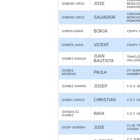
CDM AV
JOSE
GIMENO UROZ
MONCAD
PARATR
CDM AV
SALVADOR
GIMENO UROZ
MONCAD
PARATR
BORJA
GINER AZNAR
CDUPV 
VICENT
GIRBÉS JUAN
CDUPV 
JUAN
TRIATLÓ
GOMEZ ENGUIX
BAUTISTA
VALLDI
GOMEZ
CT HUR
PAULA
MORENO
HAMME
JOSEP
GOMEZ SARRIA
C.E.A. 
CHRISTIAN
GóMEZ ZARCO
C.D.T. 
GONZALEZ
RAFA
C.D.T. 
GOMEZ
CLUB T
JOSE
GOSP SENDRA
GANDIA
C.T. TUR