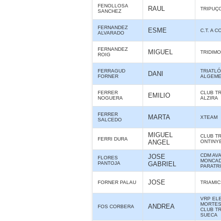
FENOLLOSA
RAUL
TRIPUÇ
SANCHEZ
FERNANDEZ
ESME
C.T. A 
ALVARADO
FERNANDEZ
MIGUEL
TRIDIMO
ROIG
FERRAGUD
TRIATL
DANI
FORNER
ALGEME
FERRER
CLUB T
EMILIO
NOGUERA
ALZIRA
FERRER
MARTA
XTEAM
SALCEDO
MIGUEL
CLUB T
FERRI DURA
ANGEL
ONTINY
CDM AV
JOSE
FLORES
MONCAD
PANTOJA
GABRIEL
PARATR
JOSE
FORNER PALAU
TRIAMIC
VRP ELE
MORTES 
ANDREA
FOS CORBERA
CLUB T
SUECA