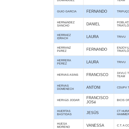
DOMINGUEZ
TEAM
FERNANDO
GUIO GARCIA
TRIPUÇ
HERNáNDEZ
POBLAT
DANIEL
SANCHO
TRIATL
HERRAEZ
LAURA
TRIVU
IDRACH
HERRANZ
ENJOY-U
FERNANDO
PéREZ
TRIATL
HERRERA
LAURA
TRIVU
PEREZ
3XVLC 
FRANCISCO
HERVAS ASINS
TEAM
HERVAS
ANTONI
CDUPV 
DOMENECH
FRANCISCO
HERVáS JODAR
BICIS O
JOSé
HUERTAS
CT HUR
JESÚS
BASTIDAS
HAMME
HUESA
VANESSA
C.T. A 
MORENO