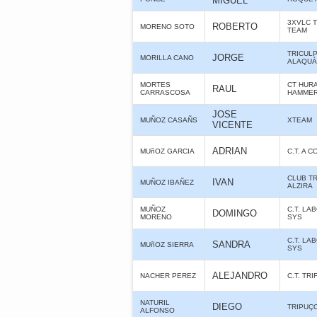
MIGUEL
3XVLC 
ROBERTO
MORENO SOTO
TEAM
TRICUL
JORGE
MORILLA CANO
ALAQUÀS
MORTES
CT HUR
RAUL
CARRASCOSA
HAMME
JOSE
MUÑOZ CASAÑS
XTEAM
VICENTE
ADRIAN
MUñOZ GARCIA
C.T. A 
CLUB T
IVAN
MUÑOZ IBAÑEZ
ALZIRA
MUÑOZ
C.T. LA
DOMINGO
MORENO
SYS
C.T. LA
SANDRA
MUñOZ SIERRA
SYS
ALEJANDRO
NACHER PEREZ
C.T. TR
NATURIL
DIEGO
TRIPUÇ
ALFONSO