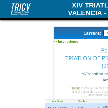
XIV TRIA
VALENCIA -
Carrera:
<<Inscripciones
Pa
TRIATLON DE PI
(2
NOTA: notificar in
Tota
En
ROJO
los/as pendientes de
hasta el día de cierre de ins
inscripciones 
Apellidos
Nombre
C.T. LA