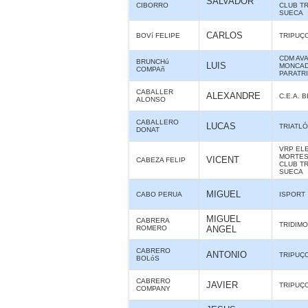
SALVADOR
CIBORRO
CLUB T
SUECA
CARLOS
BOVí FELIPE
TRIPUÇ
CDM AV
BRUNCHú
LUIS
MONCAD
COMPAñ
PARATR
CABALLER
ALEXANDRE
C.E.A. 
ALONSO
CABALLERO
LUCAS
TRIATLÓ
DONAT
VRP ELE
MORTES 
VICENT
CABEZA FELIP
CLUB T
SUECA
MIGUEL
CABO PERUA
ISPORT
MIGUEL
CABRERA
TRIDIMO
ROMERO
ANGEL
CABRERO
ANTONIO
TRIPUÇ
BOLóS
CABRERO
JAVIER
TRIPUÇ
COMPANY