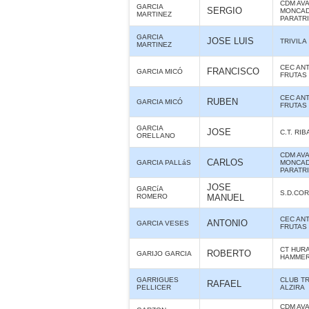
CDM AV
GARCIA
SERGIO
MONCAD
MARTINEZ
PARATR
GARCIA
JOSE LUIS
TRIVILA
MARTINEZ
CEC ANT
FRANCISCO
GARCIA MICÓ
FRUTAS
CEC ANT
RUBEN
GARCIA MICÓ
FRUTAS
GARCIA
JOSE
C.T. RI
ORELLANO
CDM AV
CARLOS
GARCIA PALLáS
MONCAD
PARATR
JOSE
GARCíA
S.D.CO
ROMERO
MANUEL
CEC ANT
ANTONIO
GARCIA VESES
FRUTAS
CT HUR
ROBERTO
GARIJO GARCIA
HAMME
GARRIGUES
CLUB T
RAFAEL
PELLICER
ALZIRA
CDM AV