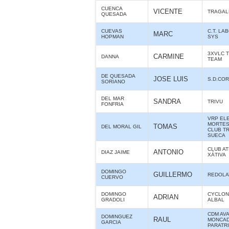
CUENCA
VICENTE
TRAGAL
QUESADA
CUEVAS
C.T. LA
MARC
HOPMAN
SYS
3XVLC 
CARMINE
DANNA
TEAM
DE QUESADA
JOSE LUIS
S.D.CO
SORIANO
DEL MAR
SANDRA
TRIVU
FONFRIA
VRP ELE
MORTES 
TOMAS
DEL MORAL GIL
CLUB T
SUECA
CLUB A
ANTONIO
DIAZ JAIME
XÁTIVA
DOMINGO
GUILLERMO
REDOLA
CUERVO
DOMINGO
CYCLON
ADRIAN
GRADOLI
ALBAL
CDM AV
DOMINGUEZ
RAUL
MONCAD
GARCIA
PARATR