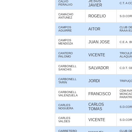
JESUS
CALVO
C.T. A 
PERALVO
JAVIER
CAMACHO
ROGELIO
S.D.CO
ANTUNEZ
CAMPOS
CLUB D
AITOR
AGUIRRE
RAAA 8
CAMPOS
JUAN JOSE
C.E.A. 
MENDOZA
CANTERO
TRICUL
VICENTE
PALOMO
ALAQUÀS
CARBONELL
SALVADOR
C.D.T. 
SANCHIS
CARBONELL
JORDI
TRIPUÇ
TARIN
CDM AV
CARBONELL
FRANCISCO
MONCAD
VALENZUELA
PARATR
CARLOS
CARLES
S.D.CO
NOGUERA
TOMAS
CARLES
VICENTE
S.D.CO
VALDES
CARRETERO
CLUB D