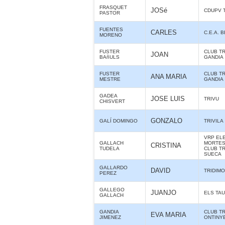
FRASQUET
JOSé
CDUPV 
PASTOR
FUENTES
CARLES
C.E.A. 
MORENO
FUSTER
CLUB T
JOAN
BAñULS
GANDIA
FUSTER
CLUB T
ANA MARIA
MESTRE
GANDIA
GADEA
JOSE LUIS
TRIVU
CHISVERT
GONZALO
GALÍ DOMINGO
TRIVILA
VRP ELE
GALLACH
MORTES 
CRISTINA
TUDELA
CLUB T
SUECA
GALLARDO
DAVID
TRIDIMO
PEREZ
GALLEGO
JUANJO
ELS TA
GALLACH
GANDIA
CLUB T
EVA MARIA
JIMENEZ
ONTINY