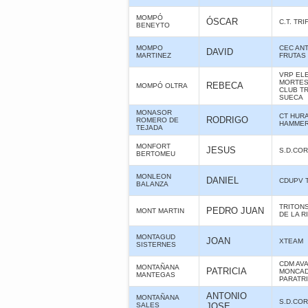
MOMPÓ
ÓSCAR
C.T. TR
BENEYTO
MOMPO
CEC ANT
DAVID
MARTINEZ
FRUTAS
VRP ELE
MORTES 
REBECA
MOMPÓ OLTRA
CLUB T
SUECA
MONASOR
CT HUR
RODRIGO
ROMERO DE
HAMME
TEJADA
MONFORT
JESUS
S.D.CO
BERTOMEU
MONLEON
DANIEL
CDUPV 
BALANZA
TRITON
PEDRO JUAN
MONT MARTIN
DE LA R
MONTAGUD
JOAN
XTEAM
SISTERNES
CDM AV
MONTAÑANA
PATRICIA
MONCAD
MANTEGAS
PARATR
ANTONIO
MONTAÑANA
S.D.CO
SALES
JOSE