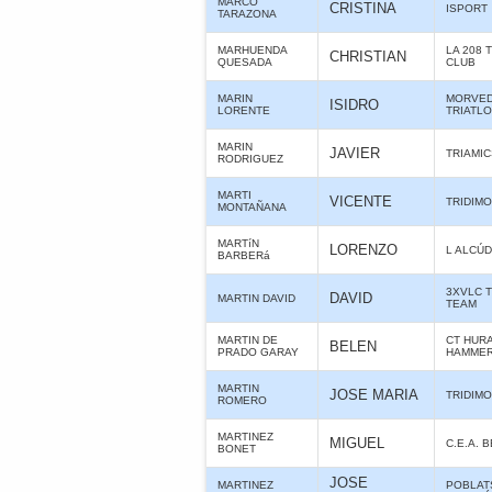
MARCO
CRISTINA
ISPORT
TARAZONA
MARHUENDA
LA 208 
CHRISTIAN
QUESADA
CLUB
MARIN
MORVE
ISIDRO
LORENTE
TRIATL
MARIN
JAVIER
TRIAMIC
RODRIGUEZ
MARTI
VICENTE
TRIDIMO
MONTAÑANA
MARTíN
LORENZO
L ALCÚD
BARBERá
3XVLC 
DAVID
MARTIN DAVID
TEAM
MARTIN DE
CT HUR
BELEN
PRADO GARAY
HAMME
MARTIN
JOSE MARIA
TRIDIMO
ROMERO
MARTINEZ
MIGUEL
C.E.A. 
BONET
JOSE
MARTINEZ
POBLAT