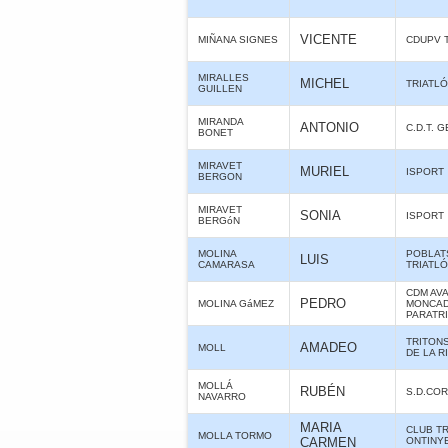
VICENTE
MIÑANA SIGNES
CDUPV 
MIRALLES
MICHEL
TRIATLÓ
GUILLEN
MIRANDA
ANTONIO
C.D.T. 
BONET
MIRAVET
MURIEL
ISPORT
BERGON
MIRAVET
SONIA
ISPORT
BERGóN
MOLINA
POBLAT
LUIS
CAMARASA
TRIATL
CDM AV
PEDRO
MOLINA GáMEZ
MONCAD
PARATR
TRITON
AMADEO
MOLL
DE LA R
MOLLÁ
RUBÉN
S.D.CO
NAVARRO
MARIA
CLUB T
MOLLA TORMO
CARMEN
ONTINY