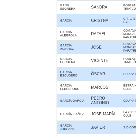
GANS
POBLAT
SANDRA
SEGRERA
TRIATL
C.T. LA
CRISTNA
GARCIA
SYS
CDM AV
GARCIA
RAFAEL
MONCAD
ALBEROLA
PARATR
CDM AV
GARCIA
JOSE
MONCAD
ALVAREZ
PARATR
GARCIA
POBLAT
VICENTE
CORBERA
TRIATL
GARCíA
ÓSCAR
CDUPV 
ESCUDERO
GARCíA
BETRAIN
MARCOS
FERRERONS
CLUB
PEDRO
GARCíA GARCíA
CDUPV 
ANTONIO
LA 208 
JOSE MARÍA
GARCÍA IBAÑEZ
CLUB
GARCíA
JAVIER
S.D.CO
JORDANA