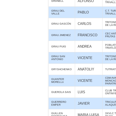
ALFONSO
GRANELL
TRIVAL
GRAU DEL
C.T. TUR
PABLO
VALLE
TRIVAL
TRITON
CARLOS
GRAU GASCÓN
DE LA R
CEC ANT
FRANCISCO
GRAU JIMENEZ
FRUTAS
POBLAT
ANDREA
GRAU PUIG
TRIATL
GRAU SAN
TRITON
VICENTE
ANTONIO
DE LA R
ANATOLIY
GRYSHCHENKO
TUTRIA
CDM AV
GUANTER
VICENTE
MONCAD
MORELLó
PARATR
CLUB T
LUIS
GUEROLA SAIS
ONTINY
GUERRERO
TRICUL
JAVIER
EMPER
ALAQUÀS
GUILLEN
3XVLC 
MARIA LUISA