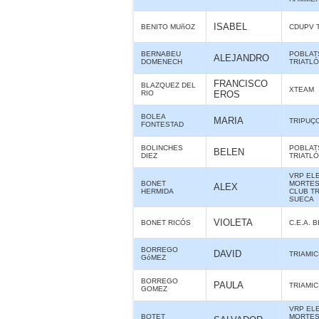
ISABEL
BENITO MUñOZ
CDUPV 
BERNABEU
POBLAT
ALEJANDRO
DOMENECH
TRIATL
FRANCISCO
BLAZQUEZ DEL
XTEAM
RIO
EROS
BOLEA
MARIA
TRIPUÇ
FONTESTAD
BOLINCHES
POBLAT
BELEN
DIEZ
TRIATL
VRP ELE
BONET
MORTES 
ALEX
HERMIDA
CLUB T
SUECA
VIOLETA
BONET RICÓS
C.E.A. 
BORREGO
DAVID
TRIAMIC
GóMEZ
BORREGO
PAULA
TRIAMIC
GOMEZ
VRP ELE
BOTET
MORTES 