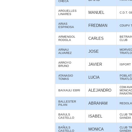
CHECA
ARGUELLES
MANUEL
C.D.T. 
LINARES
ARIAS
FREDMAN
CDUPV 
ESPINOSA
ARMENGOL
BETRAIN
CARLES
RODGLA
CLUB
ARNAU
MORVE
JOSE
ALVAREZ
TRIATL
ARROYO
JAVIER
ISPORT
BRUNO
ATANASIO
POBLAT
LUCIA
TOMAS
TRIATL
CDM AV
ALEJANDRO
BAIXAULI EBRI
MONCAD
PARATR
BALLESTER
ABRAHAM
REDOLA
PILAN
BAñULS
CLUB T
ISABEL
CASTELLO
GANDIA
BAÑULS
CLUB T
MONICA
CASTELLO
GANDIA