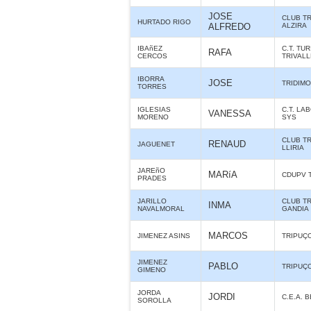
JOSE
CLUB T
HURTADO RIGO
ALFREDO
ALZIRA
IBAñEZ
C.T. TUR
RAFA
CERCOS
TRIVAL
IBORRA
JOSE
TRIDIMO
TORRES
IGLESIAS
C.T. LA
VANESSA
MORENO
SYS
CLUB T
RENAUD
JAGUENET
LLIRIA
JAREñO
MARíA
CDUPV 
PRADES
JARILLO
CLUB T
INMA
NAVALMORAL
GANDIA
MARCOS
JIMENEZ ASINS
TRIPUÇ
JIMENEZ
PABLO
TRIPUÇ
GIMENO
JORDA
JORDI
C.E.A. 
SOROLLA