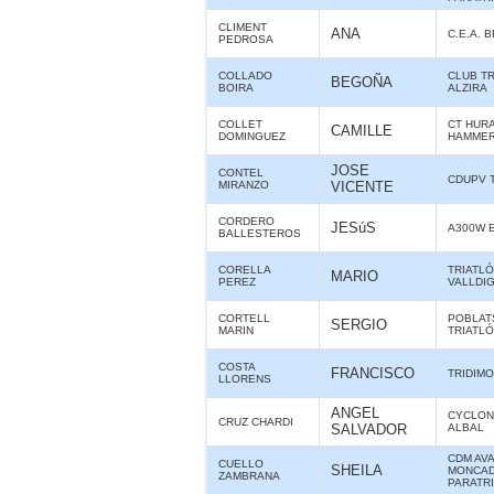
CLIMENT
ANA
C.E.A. 
PEDROSA
COLLADO
CLUB T
BEGOÑA
BOIRA
ALZIRA
COLLET
CT HUR
CAMILLE
DOMINGUEZ
HAMME
JOSE
CONTEL
CDUPV 
MIRANZO
VICENTE
CORDERO
JESúS
A300W E
BALLESTEROS
CORELLA
TRIATLÓ
MARIO
PEREZ
VALLDI
CORTELL
POBLAT
SERGIO
MARIN
TRIATL
COSTA
FRANCISCO
TRIDIMO
LLORENS
ANGEL
CYCLON
CRUZ CHARDI
SALVADOR
ALBAL
CDM AV
CUELLO
SHEILA
MONCAD
ZAMBRANA
PARATR