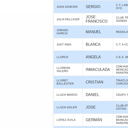
C.T. LA
SERGIO
JUAN SANCHIS
SYS
JOSE
CLUB T
JULIA PELLICER
FRANCISCO
GANDIA
JURADO
MANUEL
REDOLA
GARCíA
BLANCA
JUST INSA
C.T. A 
ANGELA
LLORCA
C.E.A. 
CDM AV
LLORENS
INMACULADA
MONCAD
VALERO
PARATR
LLORET
TRIATL
CRISTIAN
BALLESTER
CARCAI
DANIEL
LLUCH MARCO
CDUPV 
CLUB A
JOSE
LLUCH SOLER
XÁTIVA
CDM AV
GERMÁN
LÓPEZ ÁVILA
MONCAD
PARATR