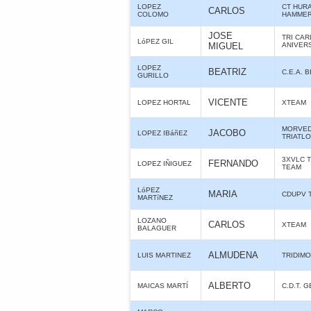
LOPEZ
CT HUR
CARLOS
COLOMO
HAMME
JOSE
TRI CAR
LóPEZ GIL
MIGUEL
ANIVER
LOPEZ
BEATRIZ
C.E.A. 
GURILLO
VICENTE
LOPEZ HORTAL
XTEAM
MORVE
JACOBO
LOPEZ IBáñEZ
TRIATL
3XVLC 
FERNANDO
LOPEZ IÑIGUEZ
TEAM
LóPEZ
MARIA
CDUPV 
MARTíNEZ
LOZANO
CARLOS
XTEAM
BALAGUER
ALMUDENA
LUIS MARTINEZ
TRIDIMO
ALBERTO
MAICAS MARTÍ
C.D.T. 