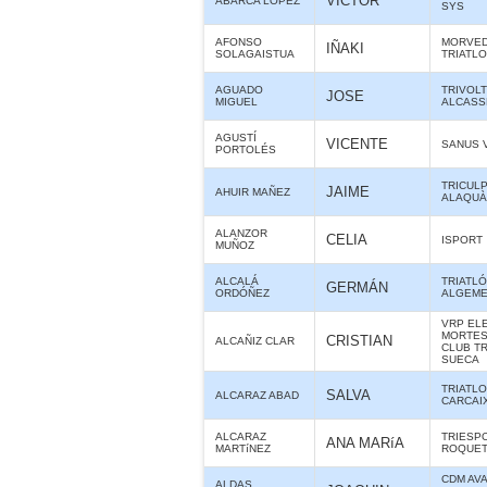
VICTOR
ABARCA LOPEZ
SYS
AFONSO
MORVE
IÑAKI
SOLAGAISTUA
TRIATL
AGUADO
TRIVOL
JOSE
MIGUEL
ALCASS
AGUSTÍ
VICENTE
SANUS 
PORTOLÉS
TRICUL
JAIME
AHUIR MAÑEZ
ALAQUÀS
ALANZOR
CELIA
ISPORT
MUÑOZ
ALCALÁ
TRIATL
GERMÁN
ORDÓÑEZ
ALGEME
VRP ELE
MORTES 
CRISTIAN
ALCAÑIZ CLAR
CLUB T
SUECA
TRIATL
SALVA
ALCARAZ ABAD
CARCAI
ALCARAZ
TRIESP
ANA MARíA
MARTíNEZ
ROQUE
CDM AV
ALDAS