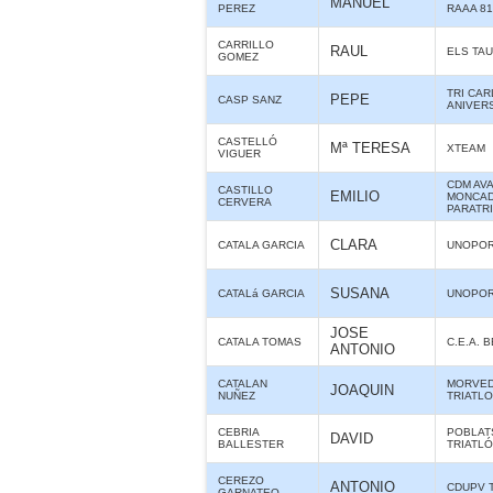
MANUEL
PEREZ
RAAA 8
CARRILLO
RAUL
ELS TA
GOMEZ
TRI CAR
PEPE
CASP SANZ
ANIVER
CASTELLÓ
Mª TERESA
XTEAM
VIGUER
CDM AV
CASTILLO
EMILIO
MONCAD
CERVERA
PARATR
CLARA
CATALA GARCIA
UNOPOR
SUSANA
CATALá GARCIA
UNOPOR
JOSE
CATALA TOMAS
C.E.A. 
ANTONIO
CATALAN
MORVE
JOAQUIN
NUÑEZ
TRIATL
CEBRIA
POBLAT
DAVID
BALLESTER
TRIATL
CEREZO
ANTONIO
CDUPV 
GARNATEO