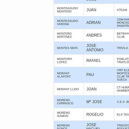
MONTEAGUDO
JUAN
XTEAM
MONTERO
CDM AV
MONTEAGUDO
ADRIAN
MONCAD
VARONA
PARATR
MONTERO
BETRAIN
ANDRES
MARTINEZ
CLUB
JOSE
MONTES MATA
TRIVILA
ANTONIO
MONTORO
POBLAT
RAFAEL
LOPEZ
TRIATL
VRP ELE
MORANT
MORTES 
PAU
ALAPONT
CLUB T
SUECA
CT HUR
JOAN
MORANT LLIDO
HAMME
MORENO
Mª JOSE
C.E.A. 
CARRASCO
MORENO
ROGELIO
ELS TA
GAMON
JOSE
MORENO
TRIESP
PONCE
ROQUE