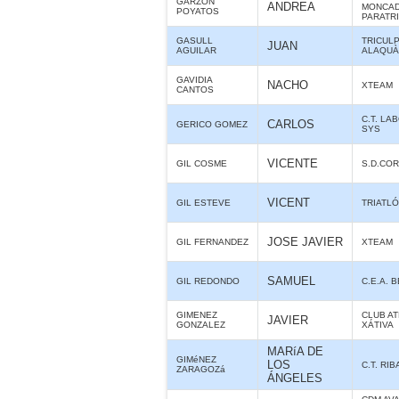
GARZON
ANDREA
MONCAD
POYATOS
PARATR
GASULL
TRICUL
JUAN
AGUILAR
ALAQUÀS
GAVIDIA
NACHO
XTEAM
CANTOS
C.T. LA
CARLOS
GERICO GOMEZ
SYS
VICENTE
GIL COSME
S.D.CO
VICENT
GIL ESTEVE
TRIATLÓ
JOSE JAVIER
GIL FERNANDEZ
XTEAM
SAMUEL
GIL REDONDO
C.E.A. 
GIMENEZ
CLUB A
JAVIER
GONZALEZ
XÁTIVA
MARíA DE
GIMéNEZ
LOS
C.T. RI
ZARAGOZá
ÁNGELES