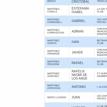
BRAVO
CRISTOBAL
TRIATL
ESTEFANÍA
MARTÍNEZ
LA 208 
CANALS
ISABEL
CLUB
MARTINEZ
CEC ANT
GABRIEL
CARBONELL
FRUTAS
CDM AV
MARTINEZ
ADRIAN
MONCAD
CARRASCOSA
PARATR
MARTíNEZ
BETRAIN
IVAN
GARCíA
CLUB
CDM AV
MARTINEZ
JAVIER
MONCAD
GRAMAGE
PARATR
MARTINEZ
BETRAIN
RAFAEL
REQUENA
CLUB
RAFELIX
MARTINEZ
CT HUR
NAOMI DE
SANCHEZ
HAMME
LOS ANGE
MARTíNEZ
ANTONIO
L ALCÚD
ZARAGOZá
CEC ANT
JUAN
MATEU LOZANO
FRUTAS
CLUB T