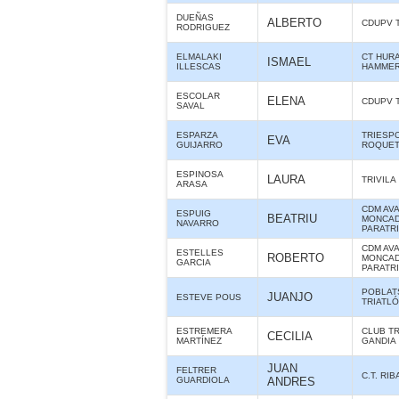
DUEÑAS
ALBERTO
CDUPV 
RODRIGUEZ
ELMALAKI
CT HUR
ISMAEL
ILLESCAS
HAMME
ESCOLAR
ELENA
CDUPV 
SAVAL
ESPARZA
TRIESP
EVA
GUIJARRO
ROQUE
ESPINOSA
LAURA
TRIVILA
ARASA
CDM AV
ESPUIG
BEATRIU
MONCAD
NAVARRO
PARATR
CDM AV
ESTELLES
ROBERTO
MONCAD
GARCIA
PARATR
POBLAT
JUANJO
ESTEVE POUS
TRIATL
ESTREMERA
CLUB T
CECILIA
MARTÍNEZ
GANDIA
JUAN
FELTRER
C.T. RI
GUARDIOLA
ANDRES