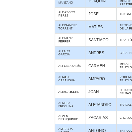
JOAQUIN
MONCAD
MANZANO
PARATR
ALDASORO
JOSE
TRAGAL
PEREZ
ALEIXANDRE
TRITON
MATIES
TORRENT
DE LA R
ALEMANY
SANTIAGO
TRIATLÓ
FERRER
ALFARO
ANDRES
C.E.A. 
GARCIA
MORVE
CARMEN
ALFONSO ADáN
TRIATL
ALIAGA
POBLAT
AMPARO
CASANOVA
TRIATL
CEC ANT
JOAN
ALIAGA ISERN
FRUTAS
ALMELA
ALEJANDRO
TRAGAL
FRECHINA
ALVES
ZACARIAS
C.T. A 
BRANQUINHO
AMEZCUA
ANTONIO
TRIPUÇ