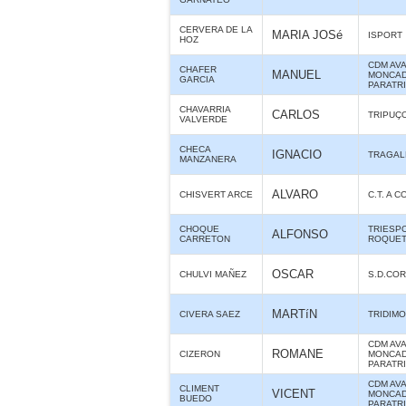
CERVERA DE LA
MARIA JOSé
ISPORT
HOZ
CDM AV
CHAFER
MANUEL
MONCAD
GARCIA
PARATR
CHAVARRIA
CARLOS
TRIPUÇ
VALVERDE
CHECA
IGNACIO
TRAGAL
MANZANERA
ALVARO
CHISVERT ARCE
C.T. A 
CHOQUE
TRIESP
ALFONSO
CARRETON
ROQUE
OSCAR
CHULVI MAÑEZ
S.D.CO
MARTíN
CIVERA SAEZ
TRIDIMO
CDM AV
ROMANE
CIZERON
MONCAD
PARATR
CDM AV
CLIMENT
VICENT
MONCAD
BUEDO
PARATR