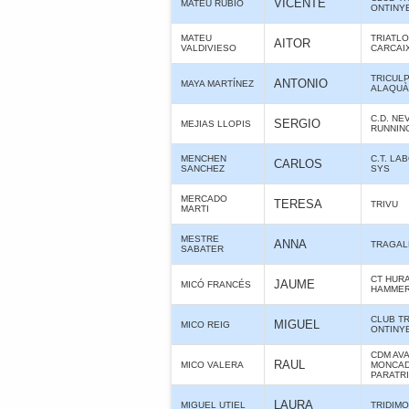
VICENTE
MATEU RUBIO
ONTINY
MATEU
TRIATL
AITOR
VALDIVIESO
CARCAI
TRICUL
ANTONIO
MAYA MARTÍNEZ
ALAQUÀS
C.D. N
SERGIO
MEJIAS LLOPIS
RUNNIN
MENCHEN
C.T. LA
CARLOS
SANCHEZ
SYS
MERCADO
TERESA
TRIVU
MARTI
MESTRE
ANNA
TRAGAL
SABATER
CT HUR
JAUME
MICÓ FRANCÉS
HAMME
CLUB T
MIGUEL
MICO REIG
ONTINY
CDM AV
RAUL
MICO VALERA
MONCAD
PARATR
LAURA
MIGUEL UTIEL
TRIDIMO