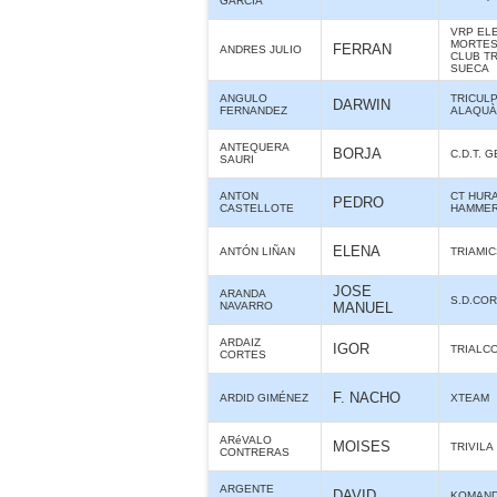
GARCIA
VRP ELE
MORTES 
FERRAN
ANDRES JULIO
CLUB T
SUECA
ANGULO
TRICUL
DARWIN
FERNANDEZ
ALAQUÀS
ANTEQUERA
BORJA
C.D.T. 
SAURI
ANTON
CT HUR
PEDRO
CASTELLOTE
HAMME
ELENA
ANTÓN LIÑAN
TRIAMIC
JOSE
ARANDA
S.D.CO
NAVARRO
MANUEL
ARDAIZ
IGOR
TRIALC
CORTES
F. NACHO
ARDID GIMÉNEZ
XTEAM
ARéVALO
MOISES
TRIVILA
CONTRERAS
ARGENTE
DAVID
KOMAND