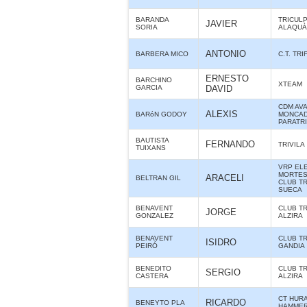
BARANDA
TRICUL
JAVIER
SORIA
ALAQUÀS
ANTONIO
BARBERA MICO
C.T. TR
ERNESTO
BARCHINO
XTEAM
GARCIA
DAVID
CDM AV
ALEXIS
BARóN GODOY
MONCAD
PARATR
BAUTISTA
FERNANDO
TRIVILA
TUIXANS
VRP ELE
MORTES 
ARACELI
BELTRAN GIL
CLUB T
SUECA
BENAVENT
CLUB T
JORGE
GONZALEZ
ALZIRA
BENAVENT
CLUB T
ISIDRO
PEIRÓ
GANDIA
BENEDITO
CLUB T
SERGIO
CASTERA
ALZIRA
CT HUR
RICARDO
BENEYTO PLA
HAMME