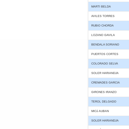
MARTI BELDA
AVILES TORRES
RUBIO CHORDA
LOZANO GAVILA
BENDALA SORIANO
PUERTOS CORTES
COLORADO SELVA
SOLER HARIANDJA
CREMADES GARCIA
GIRONES IRANZO
TEROL DELGADO
MICó AUBAN
SOLER HARIANDJA