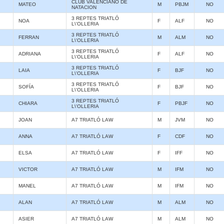
CLUB VALENCIANO DE
MATEO
M
PBJM
NO
NATACION
3 REPTES TRIATLÓ
NOA
F
ALF
NO
L\'OLLERIA
3 REPTES TRIATLÓ
FERRAN
M
ALM
NO
L\'OLLERIA
3 REPTES TRIATLÓ
ADRIANA
F
ALF
NO
L\'OLLERIA
3 REPTES TRIATLÓ
LAIA
F
BJF
NO
L\'OLLERIA
3 REPTES TRIATLÓ
SOFÍA
F
BJF
NO
L\'OLLERIA
3 REPTES TRIATLÓ
CHIARA
F
PBJF
NO
L\'OLLERIA
JOAN
A7 TRIATLÓ LAW
M
JVM
NO
ANNA
A7 TRIATLÓ LAW
F
CDF
NO
ELSA
A7 TRIATLÓ LAW
F
IFF
NO
VICTOR
A7 TRIATLÓ LAW
M
IFM
NO
MANEL
A7 TRIATLÓ LAW
M
IFM
NO
ALAN
A7 TRIATLÓ LAW
M
ALM
NO
ASIER
A7 TRIATLÓ LAW
M
ALM
NO