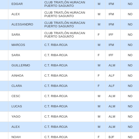
CLUB TRIATLÓN HURACAN
EDGAR
M
IFM
NO
PUERTO SAGUNTO
CLUB TRIATLÓN HURACAN
ALEX
M
IFM
NO
PUERTO SAGUNTO
CLUB TRIATLÓN HURACAN
ALESSANDRO
M
IFM
NO
PUERTO SAGUNTO
CLUB TRIATLÓN HURACAN
SARA
F
IFF
NO
PUERTO SAGUNTO
MARCOS
C.T. RIBA-ROJA
M
IFM
NO
SARA
C.T. RIBA-ROJA
F
IFF
NO
GUILLERMO
C.T. RIBA-ROJA
M
ALM
NO
AINHOA
C.T. RIBA-ROJA
F
ALF
NO
CLARA
C.T. RIBA-ROJA
F
ALF
NO
CESC
C.T. RIBA-ROJA
M
ALM
NO
LUCAS
C.T. RIBA-ROJA
M
ALM
NO
YAGO
C.T. RIBA-ROJA
M
ALM
NO
ALEX
C.T. RIBA-ROJA
M
ALM
NO
NOAH
C.T. RIBA-ROJA
F
BJF
NO