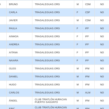
O
BRUNO
TRAGALEGUAS.ORG
M
CDM
NO
CARLA
TRAGALEGUAS.ORG
F
CDF
NO
JAVIER
TRAGALEGUAS.ORG
M
CDM
NO
PAULA
TRAGALEGUAS.ORG
F
IFF
NO
AINHOA
TRAGALEGUAS.ORG
F
IFF
NO
ANDREA
TRAGALEGUAS.ORG
F
IFF
NO
AITANA
TRAGALEGUAS.ORG
F
IFF
NO
NAIARA
TRAGALEGUAS.ORG
F
IFF
NO
OLEG
TRAGALEGUAS.ORG
M
IFM
NO
DANIEL
TRAGALEGUAS.ORG
M
IFM
NO
HUGO
TRAGALEGUAS.ORG
M
IFM
NO
CARLOS
TRAGALEGUAS.ORG
M
ALM
NO
CLUB TRIATLÓN HURACAN
ÁNGEL
M
IFM
NO
PUERTO SAGUNTO
CLUB TRIATLÓN HURACAN
ERIC
M
IFM
NO