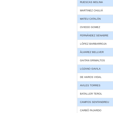
RUESCAS MOLINA
MARTINEZ CHULIÁ
MATEU CATALÁN
OVIEDO GOMEZ
FERNÁNDEZ SENABRE
LÓPEZ BARBARROJA
ÀLVAREZ BELLVER
GAITAN GRIMALTOS
LOZANO GAVILA
DE HAROS VIDAL
AVILES TORRES
BATALLER TEROL
CAMPOS SENTANDREU
CARBÓ FAJARDO