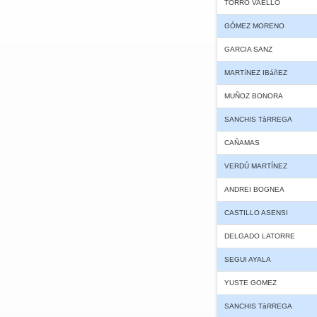
TORRÓ VAELLO
GÓMEZ MORENO
GARCIA SANZ
MARTíNEZ IBáñEZ
MUÑOZ BONORA
SANCHIS TàRREGA
CAÑAMAS
VERDÚ MARTÍNEZ
ANDREI BOGNEA
CASTILLO ASENSI
DELGADO LATORRE
SEGUI AYALA
YUSTE GOMEZ
SANCHIS TàRREGA