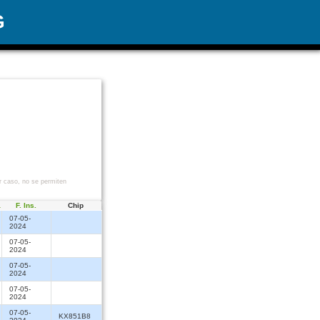
G
r caso, no se permiten
a
F. Ins.
Chip
07-05-
2024
07-05-
2024
07-05-
2024
07-05-
2024
07-05-
KX851B8