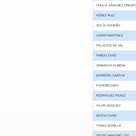
CHULIÁ SÁNCHEZ CRESP
PÉREZ RUIZ
SOLÍS GUIJEÑO
AZNAR MARTINEZ
PALACIOS DE VAL
PARDO CANO
SIMANCAS ALMENA
BARRERO SANTOS
POPERECHNYI
RODRIGUEZ PEREZ
VILAR VAZQUEZ
MUñOZ CANO
TOMáS BONILLA
YESTE MANONELLES