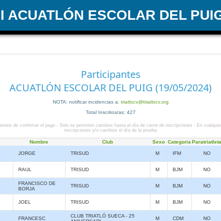
II ACUATLÓN ESCOLAR DEL PUI
Participantes
ACUATLÓN ESCOLAR DEL PUIG (19/05/2024)
NOTA: notificar incidencias a:
triatlocv@triatlocv.org
Total Inscritos/as: 427
entes de confirmar el pago - Solo se permiten cambios hasta el día de cierre de inscripciones - En cualquie
inscripciones y/o cambios el día de la prueba
Nombre
Club
Sexo
Categoria
Paratriatlet
JORGE
TRISUD
M
IFM
NO
RAUL
TRISUD
M
BJM
NO
FRANCISCO DE
TRISUD
M
BJM
NO
BORJA
JOEL
TRISUD
M
BJM
NO
CLUB TRIATLÓ SUECA - 25
FRANCESC
M
CDM
NO