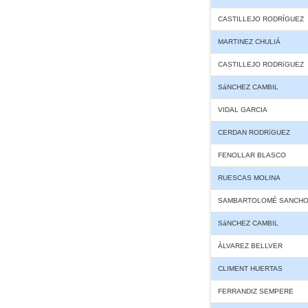
CASTILLEJO RODRÍGUEZ
MARTINEZ CHULIÁ
CASTILLEJO RODRíGUEZ
SáNCHEZ CAMBIL
VIDAL GARCIA
CERDAN RODRíGUEZ
FENOLLAR BLASCO
RUESCAS MOLINA
SAMBARTOLOMÉ SANCH
SáNCHEZ CAMBIL
ÀLVAREZ BELLVER
CLIMENT HUERTAS
FERRANDIZ SEMPERE