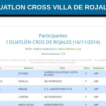
DUATLON CROSS VILLA DE ROJA
Participantes
I DUATLÓN CROS DE ROJALES (16/11/2014)
NOTA: notificar incidencias a:
triatlocv@triatlocv.org
Total Inscritos/as: 175
entes de confirmar el pago - Solo se permiten cambios hasta el día de cierre de inscripciones - En cualquie
inscripciones y/o cambios el día de la prueba
s
Nombre
Club
Sexo
Categoria
GARDEN SOLUTIONS COSTA
ESTHER
F
ABF
BLANCA
EZ
NATALIA
NO FEDERADO
F
ABF
Z
MIRIAM
C.T. LABORATORIO SYS
F
ABF
LORENA
NO FEDERADO
F
ABF
MARíA JESúS
INDEPENDIENTE
F
ABF