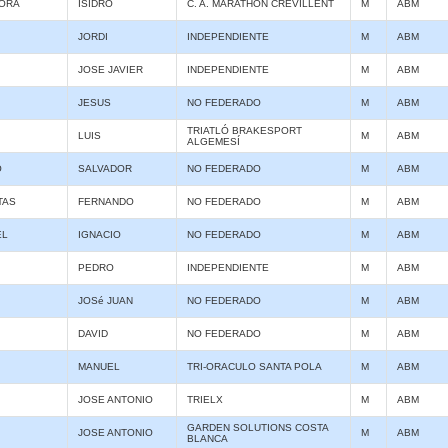
ORA
ISIDRO
C. A. MARATHON CREVILLENT
M
ABM
JORDI
INDEPENDIENTE
M
ABM
JOSE JAVIER
INDEPENDIENTE
M
ABM
JESUS
NO FEDERADO
M
ABM
TRIATLÓ BRAKESPORT
LUIS
M
ABM
ALGEMESÍ
O
SALVADOR
NO FEDERADO
M
ABM
TAS
FERNANDO
NO FEDERADO
M
ABM
EL
IGNACIO
NO FEDERADO
M
ABM
PEDRO
INDEPENDIENTE
M
ABM
JOSé JUAN
NO FEDERADO
M
ABM
DAVID
NO FEDERADO
M
ABM
MANUEL
TRI-ORACULO SANTA POLA
M
ABM
JOSE ANTONIO
TRIELX
M
ABM
GARDEN SOLUTIONS COSTA
JOSE ANTONIO
M
ABM
BLANCA