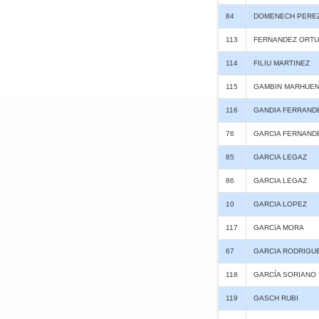
84
DOMENECH PERE
113
FERNANDEZ ORTU
114
FILIU MARTINEZ
115
GAMBIN MARHUE
116
GANDIA FERRAND
76
GARCIA FERNAND
85
GARCIA LEGAZ
86
GARCIA LEGAZ
10
GARCIA LOPEZ
117
GARCíA MORA
67
GARCIA RODRIGU
118
GARCÍA SORIANO
119
GASCH RUBI