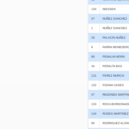
130
NIESSEN
47
NUÑEZ SANCHEZ
1
NUÑEZ SANCHEZ
29
PALACIN NUÑEZ
6
PARRA MONEDER
89
PENALVA MORA
34
PERALTA BAS
131
PEREZ MURCIA
132
PIZANA CASES
57
REDONDO MARTIN
133
ROCA BORDONAD
134
RODES MARTINEZ
90
RODRIGUEZ ALON