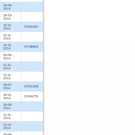
18-09-
2014
29-10-
2014
10-11-
DT6GS9Y
2014
11-11-
2014
10-11-
DY3BM23
2014
05-08-
2014
11-11-
2014
11-11-
2014
28-07-
DT0K3W5
2014
06-11-
DY6A2TS
2014
28-08-
2014
11-11-
2014
12-11-
2014
05-09-