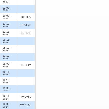
2014
22-07-
2014
10-08-
DK3BDZV
2014
13-10-
DT5VPVP
2014
12-11-
HD7HK5H
2014
09-11-
2014
25-10-
2014
31-10-
2014
01-09-
HD7H84V
2014
12-11-
2014
11-11-
2014
19-09-
2014
12-11-
HD7YYPY
2014
10-09-
DT02KS4
2014