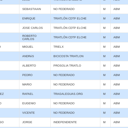
SEBASTIAAN
NO FEDERADO
M
ABM
ENRIQUE
TRIATLÓN CDTP ELCHE
M
ABM
JOSE CARLOS
TRIATLÓN CDTP ELCHE
M
ABM
ROBERTO
TRIATLÓN CDTP ELCHE
M
ABM
CARLOS
O
MIGUEL
TRIELX
M
ABM
ANDRéS
BICICOSTA TRIATLON
M
ABM
ALBERTO
PROSOLIA TRIATLO
M
ABM
PEDRO
NO FEDERADO
M
ABM
MARIO
NO FEDERADO
M
ABM
EZ
RAFAEL
TRAGALEGUAS.ORG
M
ABM
O
EUGENIO
NO FEDERADO
M
ABM
VICENTE
NO FEDERADO
M
ABM
SO
JORGE
INDEPENDIENTE
M
ABM