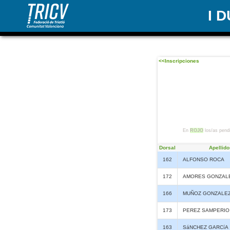
I 
<<Inscripciones
En
ROJO
los/as pendi
Dorsal
Apellido
162
ALFONSO ROCA
172
AMORES GONZAL
166
MUÑOZ GONZALE
173
PEREZ SAMPERIO
163
SáNCHEZ GARCíA