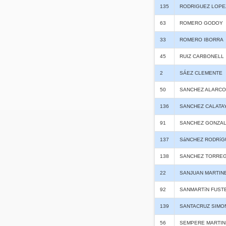
135
RODRIGUEZ LOPE
63
ROMERO GODOY
33
ROMERO IBORRA
45
RUIZ CARBONELL
2
SÁEZ CLEMENTE
50
SANCHEZ ALARCO
136
SANCHEZ CALATA
91
SANCHEZ GONZA
137
SáNCHEZ RODRíG
138
SANCHEZ TORRE
22
SANJUAN MARTIN
92
SANMARTíN FUST
139
SANTACRUZ SIMO
56
SEMPERE MARTIN