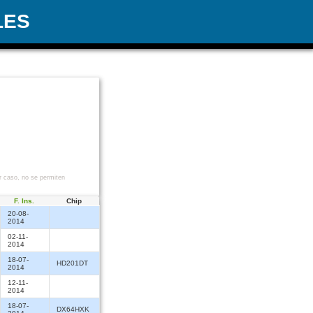
LES
r caso, no se permiten
F. Ins.
Chip
20-08-
2014
02-11-
2014
18-07-
HD201DT
2014
12-11-
2014
18-07-
DX64HXK