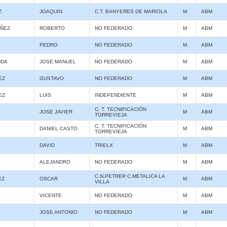
Z
JOAQUIN
C.T. BANYERES DE MARIOLA
M
ABM
ÑEZ
ROBERTO
NO FEDERADO
M
ABM
PEDRO
NO FEDERADO
M
ABM
NDA
JOSE MANUEL
NO FEDERADO
M
ABM
EZ
GUSTAVO
NO FEDERADO
M
ABM
EZ
LUIS
INDEPENDIENTE
M
ABM
C. T. TECNIFICACIÓN
JOSE JAVIER
M
ABM
TORREVIEJA
C. T. TECNIFICACIÓN
DANIEL CASTO
M
ABM
TORREVIEJA
DAVID
TRIELX
M
ABM
ALEJANDRO
NO FEDERADO
M
ABM
C.N.PETRER C.METALICA LA
EZ
OSCAR
M
ABM
VILLA
VICENTE
NO FEDERADO
M
ABM
JOSE ANTONIO
NO FEDERADO
M
ABM