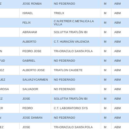
Z
JOSE ROMàN
NO FEDERADO
M
ABM
ISRAEL
TRIELX
M
ABM
C.N.PETRER C.METALICA LA
FELIX
M
ABM
VILLA
ABRAHAM
SOLUTTIA TRIATLÓN IBI
M
ABM
ALBERTO
C.T. HURACÁN VALENCIA
M
ABM
N
PEDRO JOSE
TRI-ORACULO SANTA POLA
M
ABM
YUD
GABRIEL
NO FEDERADO
M
ABM
LEZ
ALBERTO JOSE
TRIATLON CAUDETE
M
ABM
UEZ
SALVA2YCARMEN
NO FEDERADO
M
ABM
GROSA
SALVADOR
NO FEDERADO
M
ABM
EZ
JOSE
SOLUTTIA TRIATLÓN IBI
M
ABM
ER
PEDRO
C.T. LABORATORIO SYS
M
ABM
N
JOSE DAMIAN
NO FEDERADO
M
ABM
EZ
JOSE
TRI-ORACULO SANTA POLA
M
ABM