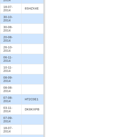
2014
18-07-
8SHZX4E
2014
30-10-
2014
30-08-
2014
20-08-
2014
26-10-
2014
06-11-
2014
10-11-
2014
08-09-
2014
08-08-
2014
07-08-
HT2C0E1
2014
03-11-
DK8KXPB
2014
07-09-
2014
18-07-
2014