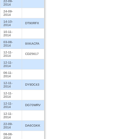
22-09-
2014
24-09-
2014
14-10-
DT90RFX
2014
10-11-
2014
03-08-
9XKACFA
2014
12-11-
CD25617
2014
12-11-
2014
06-11-
2014
12-11-
DY9DC43
2014
12-11-
2014
12-11-
DG70WRV
2014
12-11-
2014
22-09-
DA6CGKK
2014
08-08-
2014