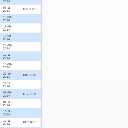
2014
07-11-
DZ0CHAZ
2014
13-09-
2014
18-09-
2014
13-09-
2014
24-08-
2014
12-11-
2014
13-08-
2014
20-10-
DK1KEC2
2014
11-11-
2014
09-09-
DT7BAHZ
2014
06-11-
2014
10-11-
2014
10-11-
DF5307Y
2014