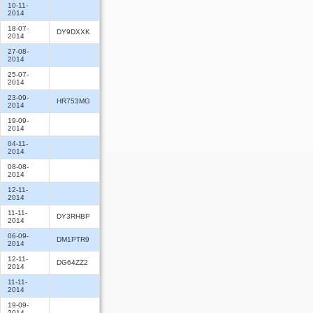
10-11-
2014
18-07-
DY9DXXK
2014
27-08-
2014
25-07-
2014
23-09-
HR753MG
2014
19-09-
2014
04-11-
2014
08-08-
2014
12-11-
2014
11-11-
DY3RHBP
2014
06-09-
DM1PTR9
2014
12-11-
DG64ZZ2
2014
11-11-
2014
19-09-
2014