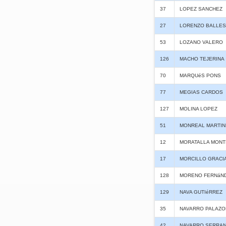
37
LOPEZ SANCHEZ
27
LORENZO BALLES
53
LOZANO VALERO
126
MACHO TEJERINA
70
MARQUéS PONS
77
MEGIAS CARDOS
127
MOLINA LOPEZ
51
MONREAL MARTIN
12
MORATALLA MONT
17
MORCILLO GRACI
128
MORENO FERNáN
129
NAVA GUTIéRREZ
35
NAVARRO PALAZO
42
NAVARRO SERRA