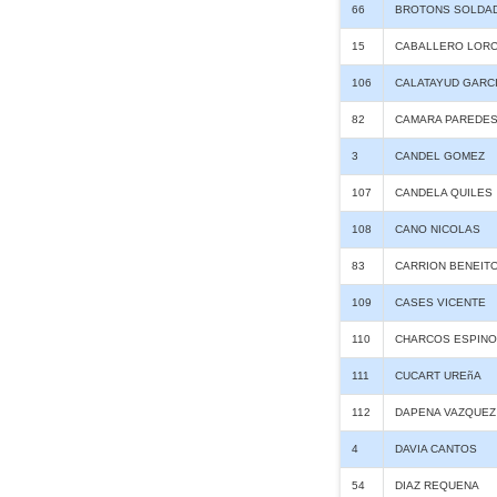
66
BROTONS SOLDA
15
CABALLERO LOR
106
CALATAYUD GARC
82
CAMARA PAREDE
3
CANDEL GOMEZ
107
CANDELA QUILES
108
CANO NICOLAS
83
CARRION BENEIT
109
CASES VICENTE
110
CHARCOS ESPIN
111
CUCART UREñA
112
DAPENA VAZQUEZ
4
DAVIA CANTOS
54
DIAZ REQUENA