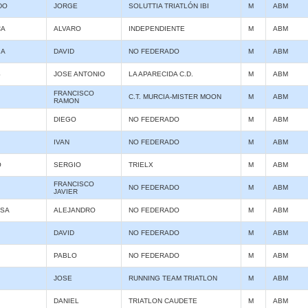
DO
JORGE
SOLUTTIA TRIATLÓN IBI
M
ABM
CA
ALVARO
INDEPENDIENTE
M
ABM
IA
DAVID
NO FEDERADO
M
ABM
S
JOSE ANTONIO
LA APARECIDA C.D.
M
ABM
FRANCISCO
C.T. MURCIA-MISTER MOON
M
ABM
RAMON
DIEGO
NO FEDERADO
M
ABM
IVAN
NO FEDERADO
M
ABM
O
SERGIO
TRIELX
M
ABM
FRANCISCO
NO FEDERADO
M
ABM
JAVIER
OSA
ALEJANDRO
NO FEDERADO
M
ABM
DAVID
NO FEDERADO
M
ABM
PABLO
NO FEDERADO
M
ABM
JOSE
RUNNING TEAM TRIATLON
M
ABM
DANIEL
TRIATLON CAUDETE
M
ABM