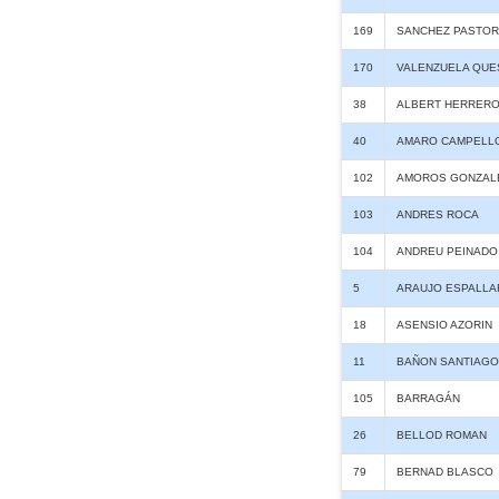
169
SANCHEZ PASTOR
170
VALENZUELA QUE
38
ALBERT HERRER
40
AMARO CAMPELL
102
AMOROS GONZAL
103
ANDRES ROCA
104
ANDREU PEINADO
5
ARAUJO ESPALLA
18
ASENSIO AZORIN
11
BAÑON SANTIAGO
105
BARRAGÁN
26
BELLOD ROMAN
79
BERNAD BLASCO