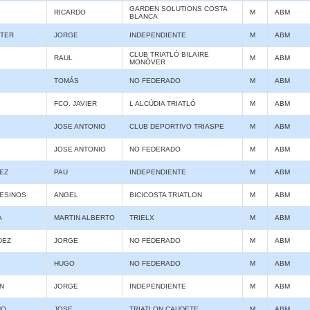
GARDEN SOLUTIONS COSTA
RICARDO
M
ABM
BLANCA
TER
JORGE
INDEPENDIENTE
M
ABM
CLUB TRIATLÓ BILAIRE
RAUL
M
ABM
MONÒVER
TOMÁS
NO FEDERADO
M
ABM
FCO. JAVIER
L ALCÚDIA TRIATLÓ
M
ABM
JOSE ANTONIO
CLUB DEPORTIVO TRIASPE
M
ABM
JOSE ANTONIO
NO FEDERADO
M
ABM
EZ
PAU
INDEPENDIENTE
M
ABM
ESINOS
ANGEL
BICICOSTA TRIATLON
M
ABM
A
MARTIN ALBERTO
TRIELX
M
ABM
DEZ
JORGE
NO FEDERADO
M
ABM
HUGO
NO FEDERADO
M
ABM
N
JORGE
INDEPENDIENTE
M
ABM
NO
JOSE
TRIATLON CAUDETE
M
ABM