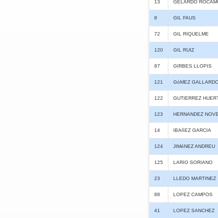
13
GELARDO ROCAM
8
GIL FAUS
72
GIL RIQUELME
120
GIL RUIZ
87
GIRBES LLOPIS
121
GóMEZ GALLARD
122
GUTIERREZ HUER
123
HERNANDEZ NOV
14
IBAñEZ GARCIA
124
JIMéNEZ ANDREU
125
LARIO SORIANO
23
LLEDO MARTINEZ
88
LOPEZ CAMPOS
41
LOPEZ SANCHEZ