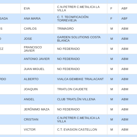
C.N.PETRER C.METALICA LA
EVA
F
ABF
VILLA
C. T. TECNIFICACIÓN
SADA
ANA MARIA
F
ABF
TORREVIEJA
OS
CARLOS
TRIMAGRO
M
ABM
GARDEN SOLUTIONS COSTA
O
JOSE
M
ABM
BLANCA
FRANCISCO
EZ
NO FEDERADO
M
ABM
JAVIER
ANTONIO JAVIER
NO FEDERADO
M
ABM
JUAN MIGUEL
NO FEDERADO
M
ABM
RDO
ALBERTO
VIALCA GEMBIKE TRIALACANT
M
ABM
JOAQUIN
TRIATLON CAUDETE
M
ABM
ANGEL
CLUB TRIATLÓN VILLENA
M
ABM
JERÓNIMO MAZA
NO FEDERADO
M
ABM
C.N.PETRER C.METALICA LA
CRISTIAN
M
ABM
VILLA
VICTOR
C.T. EVASION CASTELLON
M
ABM