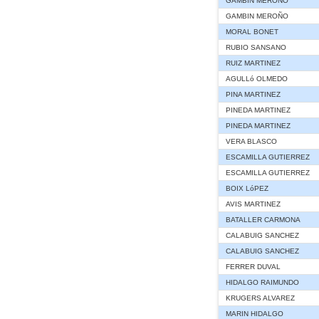
GAMBIN MEROÑO
GAMBIN MEROÑO
MORAL BONET
RUBIO SANSANO
RUIZ MARTINEZ
AGULLó OLMEDO
PINA MARTINEZ
PINEDA MARTINEZ
PINEDA MARTINEZ
VERA BLASCO
ESCAMILLA GUTIERREZ
ESCAMILLA GUTIERREZ
BOIX LóPEZ
AVIS MARTINEZ
BATALLER CARMONA
CALABUIG SANCHEZ
CALABUIG SANCHEZ
FERRER DUVAL
HIDALGO RAIMUNDO
KRUGERS ALVAREZ
MARIN HIDALGO