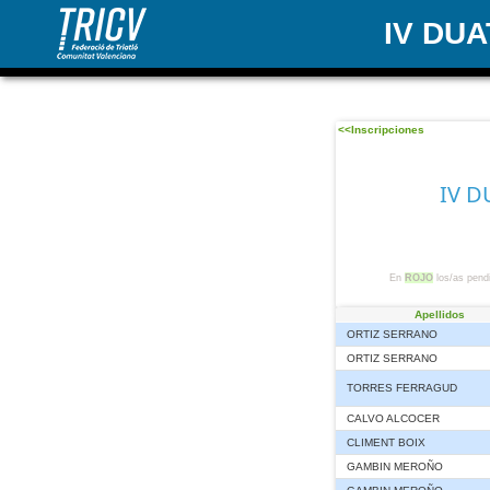
IV DU
<<Inscripciones
IV D
En
ROJO
los/as pendi
Apellidos
ORTIZ SERRANO
ORTIZ SERRANO
TORRES FERRAGUD
CALVO ALCOCER
CLIMENT BOIX
GAMBIN MEROÑO