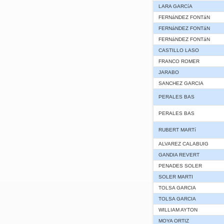
LARA GARCíA
FERNáNDEZ FONTáN
FERNáNDEZ FONTáN
FERNáNDEZ FONTáN
CASTILLO LASO
FRANCO ROMER
JARABO
SANCHEZ GARCIA
PERALES BAS
PERALES BAS
RUBERT MARTí
ALVAREZ CALABUIG
GANDIA REVERT
PENADES SOLER
SOLER MARTI
TOLSA GARCIA
TOLSA GARCIA
WILLIAM AYTON
MOYA ORTIZ