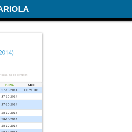
ARIOLA
2014)
r caso, no se permiten
F. Ins.
Chip
27-10-2014
HD7VTDG
27-10-2014
27-10-2014
28-10-2014
28-10-2014
28-10-2014