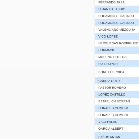
FERRANDO TASA
LUJAN CALABUIG
ROCAMONDE GALINDO
ROCAMONDE GALINDO
VALENCIANO MEZQUITA
VICO LOPEZ
HERGUEDAS RODRIGUEZ
CORMACK
MORENO ORTEGA
RUIZ HOYER
BONET HERMIDA
GARCIA ORTIZ
PASTOR ROMERO
LOPEZ CASTILLO
ESTARLICH BORRAS
LLINARES CLIMENT
LLINARES CLIMENT
VICO PALAU
GARCÍA ALBERT
BAñOS ANTóN