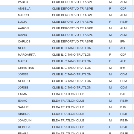
PABLO
CLUB DEPORTIVO TRIASPE
M
ALM
ANGELA
CLUB DEPORTIVO TRIASPE
F
CDF
MARCO
CLUB DEPORTIVO TRIASPE
M
ALM
LUCIA
CLUB DEPORTIVO TRIASPE
F
PBJF
AARON
CLUB DEPORTIVO TRIASPE
M
ALM
DAVID
CLUB DEPORTIVO TRIASPE
M
ALM
CARLOS
CLUB DEPORTIVO TRIASPE
M
IFM
NEUS
CLUB ILICITANO TRIATLÓN
F
ALF
MARGARITA
CLUB ILICITANO TRIATLÓN
F
CDF
MARIA
CLUB ILICITANO TRIATLÓN
F
ALF
CHRISTIAN
CLUB ILICITANO TRIATLÓN
M
IFM
JORGE
CLUB ILICITANO TRIATLÓN
M
CDM
SERGIO
CLUB ILICITANO TRIATLÓN
M
CDM
JORGE
CLUB ILICITANO TRIATLÓN
M
CDM
EMMA
ELDA TRIATLON CLUB
F
BJF
ISAAC
ELDA TRIATLON CLUB
M
PBJM
SAMUEL
ELDA TRIATLON CLUB
M
BJM
AINHOA
ELDA TRIATLON CLUB
F
PBJF
JOAQUÍN
ELDA TRIATLON CLUB
M
PBJM
REBECA
ELDA TRIATLON CLUB
F
PBJF
ENARA
ELDA TRIATLON CLUB
F
PBJF