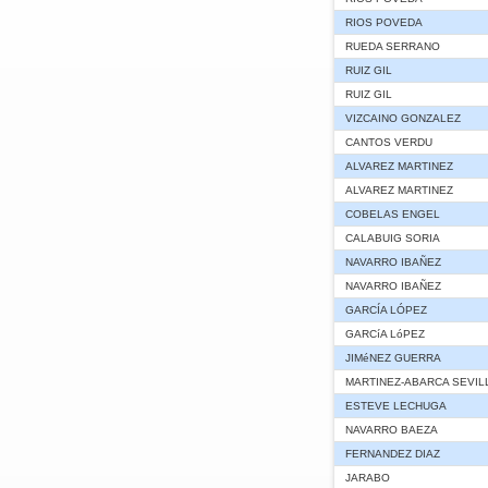
RIOS POVEDA
RUEDA SERRANO
RUIZ GIL
RUIZ GIL
VIZCAINO GONZALEZ
CANTOS VERDU
ALVAREZ MARTINEZ
ALVAREZ MARTINEZ
COBELAS ENGEL
CALABUIG SORIA
NAVARRO IBAÑEZ
NAVARRO IBAÑEZ
GARCÍA LÓPEZ
GARCíA LóPEZ
JIMéNEZ GUERRA
MARTINEZ-ABARCA SEVIL
ESTEVE LECHUGA
NAVARRO BAEZA
FERNANDEZ DIAZ
JARABO