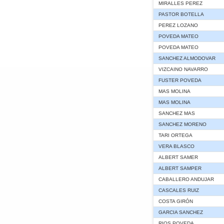
MIRALLES PEREZ
PASTOR BOTELLA
PEREZ LOZANO
POVEDA MATEO
POVEDA MATEO
SANCHEZ ALMODOVAR
VIZCAINO NAVARRO
FUSTER POVEDA
MAS MOLINA
MAS MOLINA
SANCHEZ MAS
SANCHEZ MORENO
TARI ORTEGA
VERA BLASCO
ALBERT SAMER
ALBERT SAMPER
CABALLERO ANDUJAR
CASCALES RUIZ
COSTA GIRÓN
GARCIA SANCHEZ
RIOS POVEDA