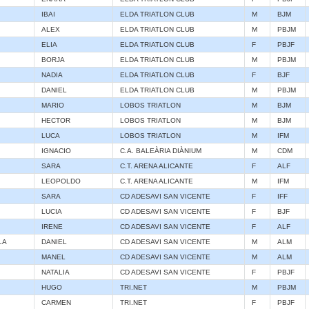
IBAI
ELDA TRIATLON CLUB
M
BJM
ALEX
ELDA TRIATLON CLUB
M
PBJM
ELIA
ELDA TRIATLON CLUB
F
PBJF
BORJA
ELDA TRIATLON CLUB
M
PBJM
NADIA
ELDA TRIATLON CLUB
F
BJF
DANIEL
ELDA TRIATLON CLUB
M
PBJM
MARIO
LOBOS TRIATLON
M
BJM
HECTOR
LOBOS TRIATLON
M
BJM
LUCA
LOBOS TRIATLON
M
IFM
IGNACIO
C.A. BALEÀRIA DIÀNIUM
M
CDM
SARA
C.T. ARENA ALICANTE
F
ALF
LEOPOLDO
C.T. ARENA ALICANTE
M
IFM
SARA
CD ADESAVI SAN VICENTE
F
IFF
LUCIA
CD ADESAVI SAN VICENTE
F
BJF
IRENE
CD ADESAVI SAN VICENTE
F
ALF
LA
DANIEL
CD ADESAVI SAN VICENTE
M
ALM
MANEL
CD ADESAVI SAN VICENTE
M
ALM
NATALIA
CD ADESAVI SAN VICENTE
F
PBJF
HUGO
TRI.NET
M
PBJM
CARMEN
TRI.NET
F
PBJF