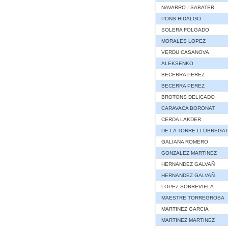
NAVARRO I SABATER
PONS HIDALGO
SOLERA FOLGADO
MORALES LOPEZ
VERDU CASANOVA
ALEKSENKO
BECERRA PEREZ
BECERRA PEREZ
BROTONS DELICADO
CARAVACA BORONAT
CERDA LAKDER
DE LA TORRE LLOBREGAT
GALIANA ROMERO
GONZALEZ MARTINEZ
HERNANDEZ GALVAÑ
HERNANDEZ GALVAÑ
LOPEZ SOBREVIELA
MAESTRE TORREGROSA
MARTINEZ GARCIA
MARTINEZ MARTINEZ