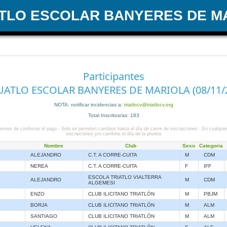
ATLO ESCOLAR BANYERES DE M
Participantes
UATLO ESCOLAR BANYERES DE MARIOLA (08/11/
NOTA: notificar incidencias a:
triatlocv@triatlocv.org
Total Inscritos/as: 183
entes de confirmar el pago - Solo se permiten cambios hasta el día de cierre de inscripciones - En cualquie
inscripciones y/o cambios el día de la prueba
Nombre
Club
Sexo
Categoria
ALEJANDRO
C.T. A CORRE-CUITA
M
CDM
NEREA
C.T. A CORRE-CUITA
F
IFF
ESCOLA TRIATLO VIALTERRA
ALEJANDRO
M
CDM
ALGEMESI
ENZO
CLUB ILICITANO TRIATLÓN
M
PBJM
BORJA
CLUB ILICITANO TRIATLÓN
M
ALM
SANTIAGO
CLUB ILICITANO TRIATLÓN
M
ALM