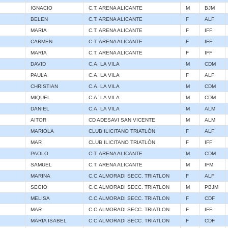
IGNACIO
C.T. ARENA ALICANTE
M
BJM
BELEN
C.T. ARENA ALICANTE
F
ALF
MARIA
C.T. ARENA ALICANTE
F
IFF
CARMEN
C.T. ARENA ALICANTE
F
IFF
MARIA
C.T. ARENA ALICANTE
F
IFF
DAVID
C.A. LA VILA
M
CDM
PAULA
C.A. LA VILA
F
ALF
CHRISTIAN
C.A. LA VILA
M
CDM
MIQUEL
C.A. LA VILA
M
CDM
DANIEL
C.A. LA VILA
M
ALM
AITOR
CD ADESAVI SAN VICENTE
M
ALM
MARIOLA
CLUB ILICITANO TRIATLÓN
F
ALF
MAR
CLUB ILICITANO TRIATLÓN
F
IFF
PAOLO
C.T. ARENA ALICANTE
M
CDM
SAMUEL
C.T. ARENA ALICANTE
M
IFM
MARINA
C.C.ALMORADI SECC. TRIATLON
F
ALF
SEGIO
C.C.ALMORADI SECC. TRIATLON
M
PBJM
MELISA
C.C.ALMORADI SECC. TRIATLON
F
CDF
MAR
C.C.ALMORADI SECC. TRIATLON
F
IFF
MARIA ISABEL
C.C.ALMORADI SECC. TRIATLON
F
CDF