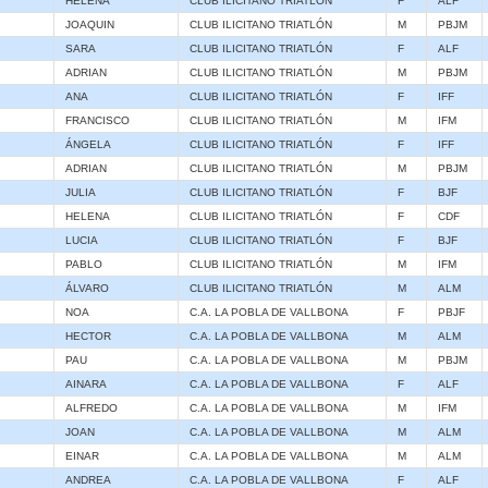
HELENA
CLUB ILICITANO TRIATLÓN
F
ALF
JOAQUIN
CLUB ILICITANO TRIATLÓN
M
PBJM
SARA
CLUB ILICITANO TRIATLÓN
F
ALF
ADRIAN
CLUB ILICITANO TRIATLÓN
M
PBJM
ANA
CLUB ILICITANO TRIATLÓN
F
IFF
FRANCISCO
CLUB ILICITANO TRIATLÓN
M
IFM
ÁNGELA
CLUB ILICITANO TRIATLÓN
F
IFF
ADRIAN
CLUB ILICITANO TRIATLÓN
M
PBJM
JULIA
CLUB ILICITANO TRIATLÓN
F
BJF
HELENA
CLUB ILICITANO TRIATLÓN
F
CDF
LUCIA
CLUB ILICITANO TRIATLÓN
F
BJF
PABLO
CLUB ILICITANO TRIATLÓN
M
IFM
ÁLVARO
CLUB ILICITANO TRIATLÓN
M
ALM
NOA
C.A. LA POBLA DE VALLBONA
F
PBJF
HECTOR
C.A. LA POBLA DE VALLBONA
M
ALM
PAU
C.A. LA POBLA DE VALLBONA
M
PBJM
AINARA
C.A. LA POBLA DE VALLBONA
F
ALF
ALFREDO
C.A. LA POBLA DE VALLBONA
M
IFM
JOAN
C.A. LA POBLA DE VALLBONA
M
ALM
EINAR
C.A. LA POBLA DE VALLBONA
M
ALM
ANDREA
C.A. LA POBLA DE VALLBONA
F
ALF