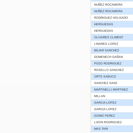
NUÑEZ ROCAMORA
NUÑEZ ROCAMORA
RODRIGUEZ HOLGADO
HERGUEDAS
HERGUEDAS
OLIVARES CLIMENT
LINARES LOPEZ
BEJAR SANCHEZ
DOMENECH GAÑAN
POZO RODRIGUEZ
ROSELLO SANCHEZ
ORTS SABUCO
SANCHEZ SANZ
MARTINELLI MARTINEZ
MILLAN
GARCIA LOPEZ
GARCIA LOPEZ
GOMIZ PEREZ
LIZON RODRIGUEZ
MAS TARI