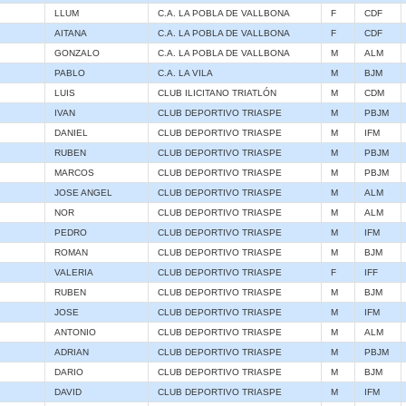
LLUM
C.A. LA POBLA DE VALLBONA
F
CDF
AITANA
C.A. LA POBLA DE VALLBONA
F
CDF
GONZALO
C.A. LA POBLA DE VALLBONA
M
ALM
PABLO
C.A. LA VILA
M
BJM
LUIS
CLUB ILICITANO TRIATLÓN
M
CDM
IVAN
CLUB DEPORTIVO TRIASPE
M
PBJM
DANIEL
CLUB DEPORTIVO TRIASPE
M
IFM
RUBEN
CLUB DEPORTIVO TRIASPE
M
PBJM
MARCOS
CLUB DEPORTIVO TRIASPE
M
PBJM
JOSE ANGEL
CLUB DEPORTIVO TRIASPE
M
ALM
NOR
CLUB DEPORTIVO TRIASPE
M
ALM
PEDRO
CLUB DEPORTIVO TRIASPE
M
IFM
ROMAN
CLUB DEPORTIVO TRIASPE
M
BJM
VALERIA
CLUB DEPORTIVO TRIASPE
F
IFF
RUBEN
CLUB DEPORTIVO TRIASPE
M
BJM
JOSE
CLUB DEPORTIVO TRIASPE
M
IFM
ANTONIO
CLUB DEPORTIVO TRIASPE
M
ALM
ADRIAN
CLUB DEPORTIVO TRIASPE
M
PBJM
DARIO
CLUB DEPORTIVO TRIASPE
M
BJM
DAVID
CLUB DEPORTIVO TRIASPE
M
IFM