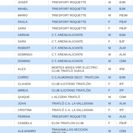
JOSEP
TRIESPORT ROQUETTE
M
BJM
MANEL
TRIESPORT ROQUETTE
M
BJM
MARIO
TRIESPORT ROQUETTE
M
PBJM
PAULA
TRIESPORT ROQUETTE
F
PBJF
SARA
TRIESPORT ROQUETTE
F
PBJF
ADRIAN
C.T. ARENA ALICANTE
M
BJM
SARA
C.T. ARENA ALICANTE
F
BJF
ROBERT
C.T. ARENA ALICANTE
M
ALM
DOMINGO
C.T. ARENA ALICANTE
M
ALM
DOMINIC
C.T. ARENA ALICANTE
M
CDM
MORTES BIKES-VRP ELECTRIC-
ALEX
M
IFM
CLUB TRIATLÓ SUECA
CURRO
C.C.ALMORADI SECC. TRIATLON
M
BJM
CLAUDIA
CLUB ILICITANO TRIATLÓN
F
IFF
MIREIA
CLUB ILICITANO TRIATLÓN
F
IFF
QUIQUE
L ALCÚDIA TRIATLÓ
M
CDM
JOAN
TRIATLÓ C.A. LA VALLDIGNA
M
ALM
CRISTINA
TRIATLÓ C.A. LA VALLDIGNA
F
IFF
FERRAN
TRIESPORT ROQUETTE
M
ALM
CANDELA
ELDA TRIATLON CLUB
F
PBJF
TRAGAMILLAS-SECCION
ALEJANDRO
M
CDM
TRIATLON