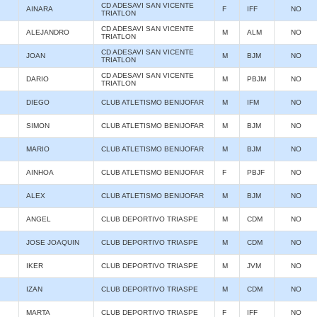
CD ADESAVI SAN VICENTE
AINARA
F
IFF
NO
TRIATLON
CD ADESAVI SAN VICENTE
ALEJANDRO
M
ALM
NO
TRIATLON
CD ADESAVI SAN VICENTE
JOAN
M
BJM
NO
TRIATLON
CD ADESAVI SAN VICENTE
DARIO
M
PBJM
NO
TRIATLON
DIEGO
CLUB ATLETISMO BENIJOFAR
M
IFM
NO
SIMON
CLUB ATLETISMO BENIJOFAR
M
BJM
NO
MARIO
CLUB ATLETISMO BENIJOFAR
M
BJM
NO
AINHOA
CLUB ATLETISMO BENIJOFAR
F
PBJF
NO
ALEX
CLUB ATLETISMO BENIJOFAR
M
BJM
NO
ANGEL
CLUB DEPORTIVO TRIASPE
M
CDM
NO
JOSE JOAQUIN
CLUB DEPORTIVO TRIASPE
M
CDM
NO
IKER
CLUB DEPORTIVO TRIASPE
M
JVM
NO
IZAN
CLUB DEPORTIVO TRIASPE
M
CDM
NO
MARTA
CLUB DEPORTIVO TRIASPE
F
IFF
NO