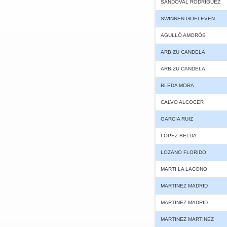
SANDOVAL RODRÍGUEZ
SWINNEN GOELEVEN
AGULLÓ AMORÓS
ARBIZU CANDELA
ARBIZU CANDELA
BLEDA MORA
CALVO ALCOCER
GARCIA RUIZ
LÓPEZ BELDA
LOZANO FLORIDO
MARTI LA LACONO
MARTINEZ MADRID
MARTINEZ MADRID
MARTINEZ MARTINEZ