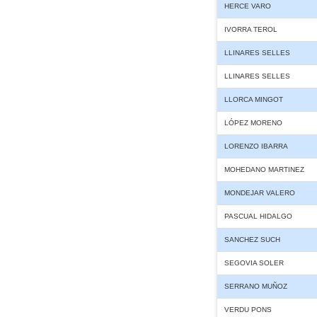
HERCE VARO
IVORRA TEROL
LLINARES SELLES
LLINARES SELLES
LLORCA MINGOT
LÓPEZ MORENO
LORENZO IBARRA
MOHEDANO MARTINEZ
MONDEJAR VALERO
PASCUAL HIDALGO
SANCHEZ SUCH
SEGOVIA SOLER
SERRANO MUÑOZ
VERDU PONS