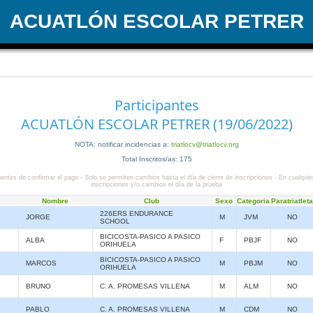
ACUATLÓN ESCOLAR PETRER
Participantes
ACUATLÓN ESCOLAR PETRER (19/06/2022)
NOTA: notificar incidencias a:
triatlocv@triatlocv.org
Total Inscritos/as: 175
entes de confirmar el pago - Solo se permiten cambios hasta el día de cierre de inscripciones - En cualquie
inscripciones y/o cambios el día de la prueba
Nombre
Club
Sexo
Categoria
Paratriatleta
226ERS ENDURANCE
JORGE
M
JVM
NO
SCHOOL
BICICOSTA-PASICO A PASICO
ALBA
F
PBJF
NO
ORIHUELA
BICICOSTA-PASICO A PASICO
MARCOS
M
PBJM
NO
ORIHUELA
BRUNO
C. A. PROMESAS VILLENA
M
ALM
NO
PABLO
C. A. PROMESAS VILLENA
M
CDM
NO