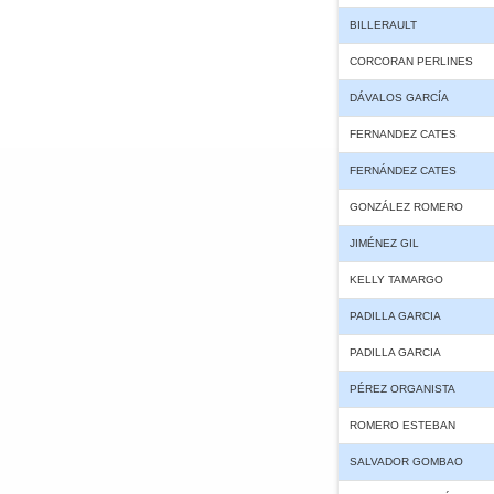
BILLERAULT
CORCORAN PERLINES
DÁVALOS GARCÍA
FERNANDEZ CATES
FERNÁNDEZ CATES
GONZÁLEZ ROMERO
JIMÉNEZ GIL
KELLY TAMARGO
PADILLA GARCIA
PADILLA GARCIA
PÉREZ ORGANISTA
ROMERO ESTEBAN
SALVADOR GOMBAO