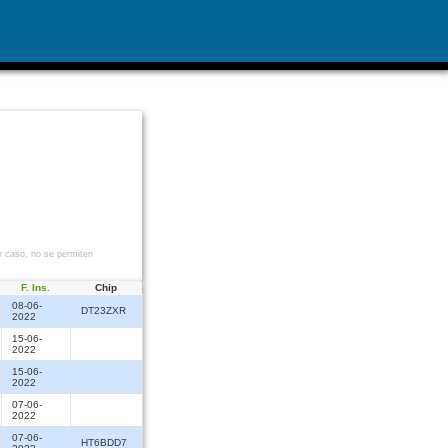
r caso, no se permiten
F. Ins.
Chip
08-06-
DT23ZXR
2022
15-06-
2022
15-06-
2022
07-06-
2022
07-06-
HT6BDD7