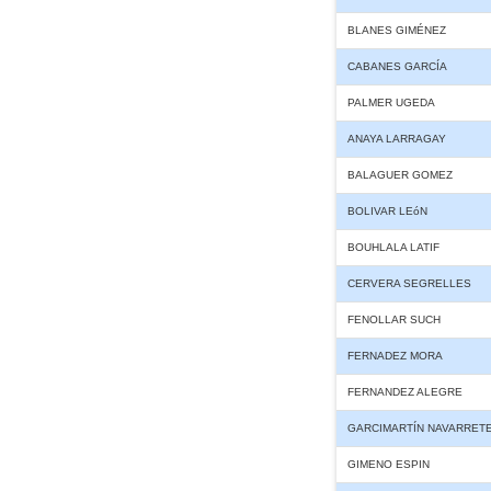
BLANES GIMÉNEZ
CABANES GARCÍA
PALMER UGEDA
ANAYA LARRAGAY
BALAGUER GOMEZ
BOLIVAR LEóN
BOUHLALA LATIF
CERVERA SEGRELLES
FENOLLAR SUCH
FERNADEZ MORA
FERNANDEZ ALEGRE
GARCIMARTÍN NAVARRET
GIMENO ESPIN