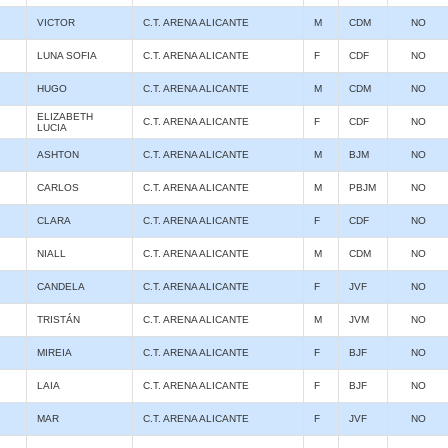
VICTOR
C.T. ARENA ALICANTE
M
CDM
NO
LUNA SOFIA
C.T. ARENA ALICANTE
F
CDF
NO
HUGO
C.T. ARENA ALICANTE
M
CDM
NO
ELIZABETH
C.T. ARENA ALICANTE
F
CDF
NO
LUCIA
ASHTON
C.T. ARENA ALICANTE
M
BJM
NO
CARLOS
C.T. ARENA ALICANTE
M
PBJM
NO
CLARA
C.T. ARENA ALICANTE
F
CDF
NO
NIALL
C.T. ARENA ALICANTE
M
CDM
NO
CANDELA
C.T. ARENA ALICANTE
F
JVF
NO
TRISTÁN
C.T. ARENA ALICANTE
M
JVM
NO
MIREIA
C.T. ARENA ALICANTE
F
BJF
NO
LAIA
C.T. ARENA ALICANTE
F
BJF
NO
MAR
C.T. ARENA ALICANTE
F
JVF
NO