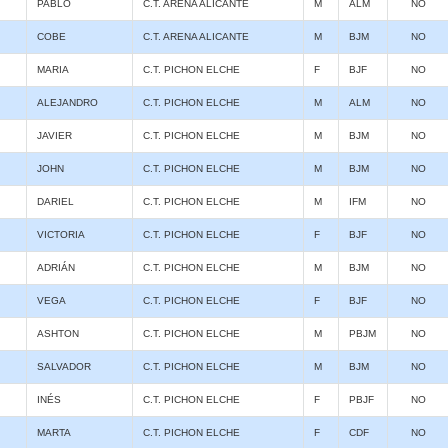
PABLO
C.T. ARENA ALICANTE
M
ALM
NO
COBE
C.T. ARENA ALICANTE
M
BJM
NO
MARIA
C.T. PICHON ELCHE
F
BJF
NO
ALEJANDRO
C.T. PICHON ELCHE
M
ALM
NO
JAVIER
C.T. PICHON ELCHE
M
BJM
NO
JOHN
C.T. PICHON ELCHE
M
BJM
NO
DARIEL
C.T. PICHON ELCHE
M
IFM
NO
VICTORIA
C.T. PICHON ELCHE
F
BJF
NO
ADRIÁN
C.T. PICHON ELCHE
M
BJM
NO
VEGA
C.T. PICHON ELCHE
F
BJF
NO
ASHTON
C.T. PICHON ELCHE
M
PBJM
NO
SALVADOR
C.T. PICHON ELCHE
M
BJM
NO
INÉS
C.T. PICHON ELCHE
F
PBJF
NO
MARTA
C.T. PICHON ELCHE
F
CDF
NO