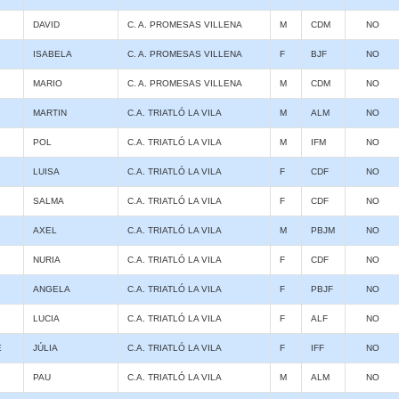
DAVID
C. A. PROMESAS VILLENA
M
CDM
NO
ISABELA
C. A. PROMESAS VILLENA
F
BJF
NO
MARIO
C. A. PROMESAS VILLENA
M
CDM
NO
MARTIN
C.A. TRIATLÓ LA VILA
M
ALM
NO
POL
C.A. TRIATLÓ LA VILA
M
IFM
NO
LUISA
C.A. TRIATLÓ LA VILA
F
CDF
NO
SALMA
C.A. TRIATLÓ LA VILA
F
CDF
NO
AXEL
C.A. TRIATLÓ LA VILA
M
PBJM
NO
NURIA
C.A. TRIATLÓ LA VILA
F
CDF
NO
ANGELA
C.A. TRIATLÓ LA VILA
F
PBJF
NO
LUCIA
C.A. TRIATLÓ LA VILA
F
ALF
NO
E
JÚLIA
C.A. TRIATLÓ LA VILA
F
IFF
NO
PAU
C.A. TRIATLÓ LA VILA
M
ALM
NO