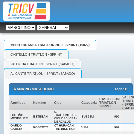
MEDITERRÁNEA TRIATLÓN 2019 - SPRINT (19022)
CASTELLON TRIATLON - SPRINT
VALENCIA TRIATLON - SPRINT (SABADO)
ALICANTE TRIATLON - SPRINT (SABADO)
RANKING MASCULINO
regs:31
VALEN
CASTELLON
TRIAT
Apellidos
Nombre
Club
Categoria
TRIATLON -
- SPRI
SPRINT
(SABA
C.T.
ORTUÑO
TRAGAMILLAS-
ESTEBAN
SUB23M
996
MESEGUER
CICLOS VICEA-
MERCALUZ
GARIJO
CT HURACAN
ROBERTO
V1M
969
GARCIA
THE BIKE RUN