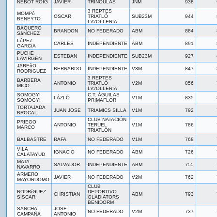
NEBOT ROIG
JAVIER
TRINOULAS
JNM
938
3 REPTES
MOMPó
OSCAR
TRIATLÓ
SUB23M
944
BENEYTO
L\\\'OLLERIA
BAQUERO
BRANDON
NO FEDERADO
ABM
884
SáNCHEZ
LóPEZ
CARLES
INDEPENDIENTE
ABM
891
GARCíA
PUCHE
ESTEBAN
INDEPENDIENTE
SUB23M
927
LAVIRGEN
JAREñO
BERNARDO
INDEPENDIENTE
V3M
847
RODRíGUEZ
3 REPTES
BARBERA
ANTONIO
TRIATLÓ
V2M
856
MICO
L\\\'OLLERIA
SOMOGYI
C.T. ÁGUILAS
LÁZLÓ
V1M
835
SOMOGYI
PRIMAFLOR
TORTAJADA
JUAN JOSE
TRIAMICS SILLA
V1M
792
BROCAL
CLUB NATACIÓN
PRIEGO
ANTONIO
TERUEL
V1M
786
MARCO
TRIATLÓN
BALBASTRE
RAFA
NO FEDERADO
V1M
768
VILA
IGNACIO
NO FEDERADO
ABM
726
CALATAYUD
MATA
SALVADOR
INDEPENDIENTE
ABM
755
NAVARRO
ARMERO
JAVIER
NO FEDERADO
V2M
762
MAYORDOMO
CLUB
RODRíGUEZ
DEPORTIVO
CHRISTIAN
ABM
793
SISCAR
GLADIATORS
BENIDORM
SANCHA
JOSE
NO FEDERADO
V2M
737
CAMPAÑA
ANTONIO