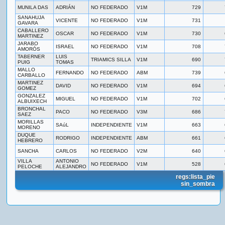
MUNILA DAS
ADRIÁN
NO FEDERADO
V1M
729
SANAHUJA
VICENTE
NO FEDERADO
V1M
731
GAVARA
CABALLERO
OSCAR
NO FEDERADO
V1M
730
MARTINEZ
JARABO
ISRAEL
NO FEDERADO
V1M
708
AMORÓS
TABERNER
LUIS
TRIAMICS SILLA
V1M
690
PUIG
TOMAS
MALLO
FERNANDO
NO FEDERADO
ABM
739
CARBALLO
MARTINEZ
DAVID
NO FEDERADO
V1M
694
GOMEZ
GONZALEZ
MIGUEL
NO FEDERADO
V1M
702
ALBUIXECH
BRONCHAL
PACO
NO FEDERADO
V3M
686
SAEZ
MORILLAS
SAúL
INDEPENDIENTE
V1M
663
MORENO
DUQUE
RODRIGO
INDEPENDIENTE
ABM
661
HEBRERO
SANCHA
CARLOS
NO FEDERADO
V2M
640
VILLA
ANTONIO
NO FEDERADO
V1M
528
PELOCHE
ALEJANDRO
regs:lista_pie
sin_sombra