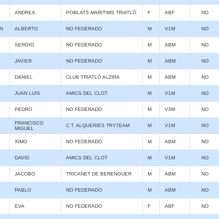
ANDREA
POBLATS MARITIMS TRIATLÓ
F
ABF
NO
N
ALBERTO
NO FEDERADO
M
V1M
NO
SERGIO
NO FEDERADO
M
ABM
NO
JAVIER
NO FEDERADO
M
ABM
NO
DANIEL
CLUB TRIATLÓ ALZIRA
M
ABM
NO
JUAN LUIS
AMICS DEL CLOT
M
V1M
NO
PEDRO
NO FEDERADO
M
V3M
NO
FRANCISCO
C.T. ALQUERIES TRYTEAM
M
V1M
NO
MIGUEL
XIMO
NO FEDERADO
M
ABM
NO
DAVID
AMICS DEL CLOT
M
V1M
NO
JACOBO
TRICANET DE BERENGUER
M
ABM
NO
PABLO
NO FEDERADO
M
ABM
NO
EVA
NO FEDERADO
F
ABF
NO