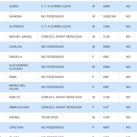
JORDI
C.T. A CORRE-CUITA
M
ABM
NO
SANDRA
NO FEDERADO
M
SUB23M
NO
ALFREDO
C.T. A CORRE-CUITA
M
V2M
NO
MIGUEL ANGEL
CDM-ECL AVANT MONCADA
M
V1M
NO
CARLOS
NO FEDERADO
M
ABM
NO
ÁNGELA
NO FEDERADO
F
ABF
NO
ALEXANDRU
NO FEDERADO
M
ABM
NO
CLAUDIU
INMA
NO FEDERADO
F
ABF
NO
MARIA DEL
NO FEDERADO
F
ABF
NO
PILAR
EMILIO
CDM-ECL AVANT MONCADA
M
V1M
NO
INMACULADA
CDM-ECL AVANT MONCADA
F
V1F
NO
DANIEL
TEAM 3FDC
M
V2M
NO
CRISTINA
NO FEDERADO
F
ABF
NO