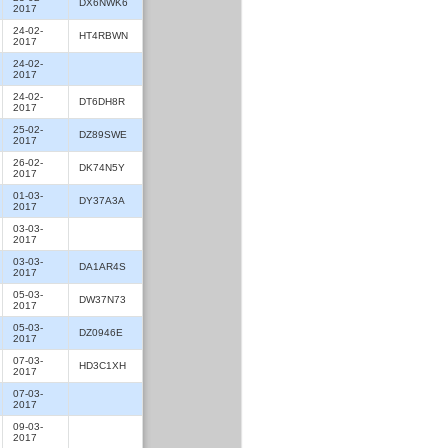
DX6NWK6
2017
24-02-
HT4RBWN
2017
24-02-
2017
24-02-
DT6DH8R
2017
25-02-
DZ89SWE
2017
26-02-
DK74N5Y
2017
01-03-
DY37A3A
2017
03-03-
2017
03-03-
DA1AR4S
2017
05-03-
DW37N73
2017
05-03-
DZ0946E
2017
07-03-
HD3C1XH
2017
07-03-
2017
09-03-
2017