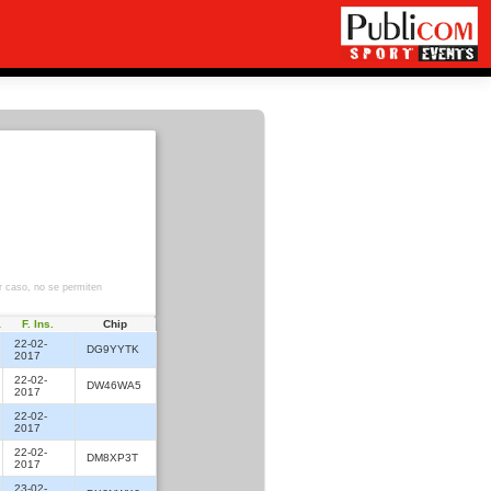
r caso, no se permiten
a
F. Ins.
Chip
22-02-
DG9YYTK
2017
22-02-
DW46WA5
2017
22-02-
2017
22-02-
DM8XP3T
2017
23-02-