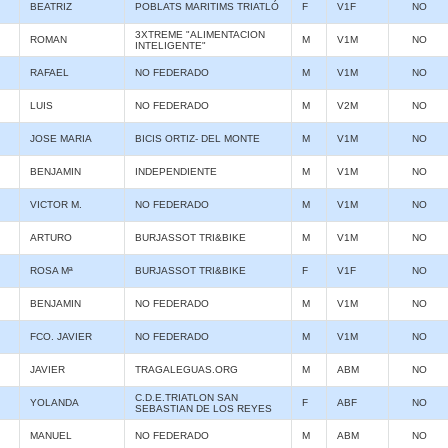
BEATRIZ
POBLATS MARITIMS TRIATLÓ
F
V1F
NO
3XTREME "ALIMENTACION
ROMAN
M
V1M
NO
INTELIGENTE"
RAFAEL
NO FEDERADO
M
V1M
NO
LUIS
NO FEDERADO
M
V2M
NO
JOSE MARIA
BICIS ORTIZ- DEL MONTE
M
V1M
NO
BENJAMIN
INDEPENDIENTE
M
V1M
NO
VICTOR M.
NO FEDERADO
M
V1M
NO
ARTURO
BURJASSOT TRI&BIKE
M
V1M
NO
ROSA Mª
BURJASSOT TRI&BIKE
F
V1F
NO
BENJAMIN
NO FEDERADO
M
V1M
NO
FCO. JAVIER
NO FEDERADO
M
V1M
NO
JAVIER
TRAGALEGUAS.ORG
M
ABM
NO
C.D.E.TRIATLON SAN
YOLANDA
F
ABF
NO
SEBASTIAN DE LOS REYES
MANUEL
NO FEDERADO
M
ABM
NO