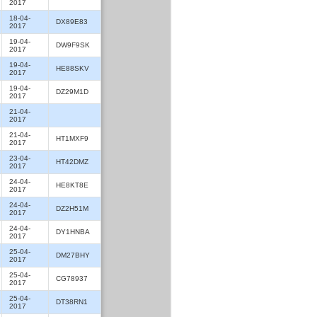
2017
18-04-
DX89E83
2017
19-04-
DW9F9SK
2017
19-04-
HE88SKV
2017
19-04-
DZ29M1D
2017
21-04-
2017
21-04-
HT1MXF9
2017
23-04-
HT42DMZ
2017
24-04-
HE8KT8E
2017
24-04-
DZ2H51M
2017
24-04-
DY1HNBA
2017
25-04-
DM27BHY
2017
25-04-
CG78937
2017
25-04-
DT38RN1
2017