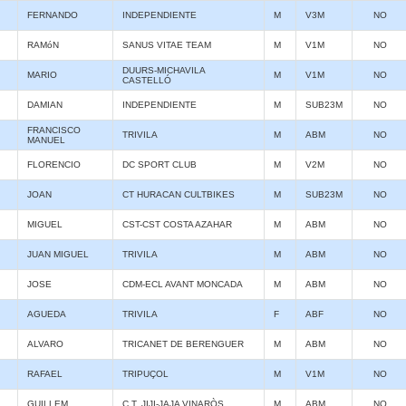
FERNANDO
INDEPENDIENTE
M
V3M
NO
RAMóN
SANUS VITAE TEAM
M
V1M
NO
DUURS-MICHAVILA
MARIO
M
V1M
NO
CASTELLÓ
DAMIAN
INDEPENDIENTE
M
SUB23M
NO
FRANCISCO
TRIVILA
M
ABM
NO
MANUEL
FLORENCIO
DC SPORT CLUB
M
V2M
NO
JOAN
CT HURACAN CULTBIKES
M
SUB23M
NO
MIGUEL
CST-CST COSTA AZAHAR
M
ABM
NO
JUAN MIGUEL
TRIVILA
M
ABM
NO
JOSE
CDM-ECL AVANT MONCADA
M
ABM
NO
AGUEDA
TRIVILA
F
ABF
NO
ALVARO
TRICANET DE BERENGUER
M
ABM
NO
RAFAEL
TRIPUÇOL
M
V1M
NO
GUILLEM
C.T. JIJI-JAJA VINARÒS
M
ABM
NO