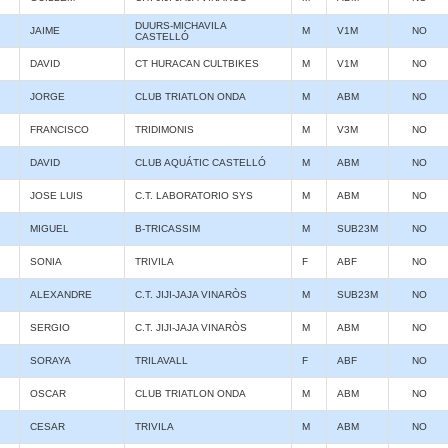
DUURS-MICHAVILA
JAIME
M
V1M
NO
CASTELLÓ
DAVID
CT HURACAN CULTBIKES
M
V1M
NO
JORGE
CLUB TRIATLON ONDA
M
ABM
NO
FRANCISCO
TRIDIMONIS
M
V3M
NO
DAVID
CLUB AQUÁTIC CASTELLÓ
M
ABM
NO
JOSE LUIS
C.T. LABORATORIO SYS
M
ABM
NO
MIGUEL
B-TRICASSIM
M
SUB23M
NO
SONIA
TRIVILA
F
ABF
NO
ALEXANDRE
C.T. JIJI-JAJA VINARÒS
M
SUB23M
NO
SERGIO
C.T. JIJI-JAJA VINARÒS
M
ABM
NO
SORAYA
TRILAVALL
F
ABF
NO
OSCAR
CLUB TRIATLON ONDA
M
ABM
NO
CESAR
TRIVILA
M
ABM
NO