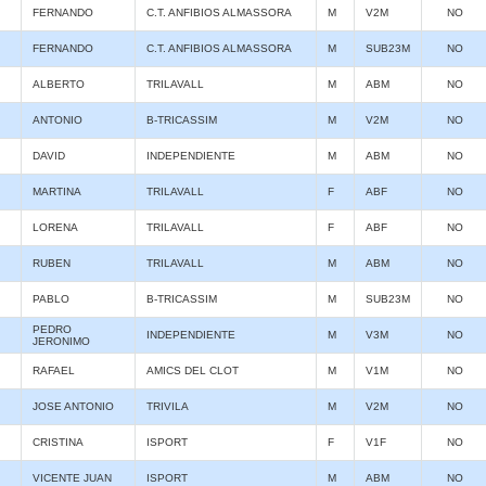
FERNANDO
C.T. ANFIBIOS ALMASSORA
M
V2M
NO
FERNANDO
C.T. ANFIBIOS ALMASSORA
M
SUB23M
NO
ALBERTO
TRILAVALL
M
ABM
NO
ANTONIO
B-TRICASSIM
M
V2M
NO
DAVID
INDEPENDIENTE
M
ABM
NO
MARTINA
TRILAVALL
F
ABF
NO
LORENA
TRILAVALL
F
ABF
NO
RUBEN
TRILAVALL
M
ABM
NO
PABLO
B-TRICASSIM
M
SUB23M
NO
PEDRO
INDEPENDIENTE
M
V3M
NO
JERONIMO
RAFAEL
AMICS DEL CLOT
M
V1M
NO
JOSE ANTONIO
TRIVILA
M
V2M
NO
CRISTINA
ISPORT
F
V1F
NO
VICENTE JUAN
ISPORT
M
ABM
NO