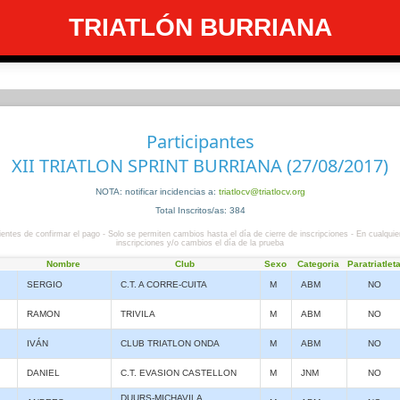
TRIATLÓN BURRIANA
Participantes
XII TRIATLON SPRINT BURRIANA (27/08/2017)
NOTA: notificar incidencias a:
triatlocv@triatlocv.org
Total Inscritos/as: 384
entes de confirmar el pago - Solo se permiten cambios hasta el día de cierre de inscripciones - En cualquie
inscripciones y/o cambios el día de la prueba
Nombre
Club
Sexo
Categoria
Paratriatlet
SERGIO
C.T. A CORRE-CUITA
M
ABM
NO
RAMON
TRIVILA
M
ABM
NO
IVÁN
CLUB TRIATLON ONDA
M
ABM
NO
DANIEL
C.T. EVASION CASTELLON
M
JNM
NO
DUURS-MICHAVILA