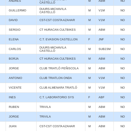
ANDRES
M
ABM
NO
CASTELLÓ
DUURS-MICHAVILA
GUILLERMO
M
V1M
NO
CASTELLÓ
DAVID
CST-CST COSTA AZAHAR
M
V1M
NO
SERGIO
CT HURACAN CULTBIKES
M
ABM
NO
ELENA
C.T. EVASION CASTELLON
F
JNF
NO
DUURS-MICHAVILA
CARLOS
M
SUB23M
NO
CASTELLÓ
BORJA
CT HURACAN CULTBIKES
M
ABM
NO
JORGE
CLUB TRIATLÓ PEÑISCOLA
M
ABM
NO
ANTONIO
CLUB TRIATLON ONDA
M
V1M
NO
VICENTE
CLUB ALMENARA TRIATLÓ
M
V1M
NO
INES
C.T. LABORATORIO SYS
F
ABF
NO
RUBEN
TRIVILA
M
ABM
NO
JORGE
TRIVILA
M
ABM
NO
JUAN
CST-CST COSTA AZAHAR
M
ABM
NO