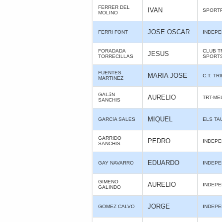
FERRER DEL
IVAN
SPORT
MOLINO
JOSE OSCAR
FERRI FONT
INDEPE
FORADADA
CLUB T
JESUS
TORRECILLAS
SPORTS
FUENTES
MARIA JOSE
C.T. TR
MARTINEZ
GALáN
AURELIO
TRT-ME
SANCHIS
MIQUEL
GARCíA SALES
ELS TA
GARRIDO
PEDRO
INDEPE
SANCHIS
EDUARDO
GAY NAVARRO
INDEPE
GIMENO
AURELIO
INDEPE
GALINDO
JORGE
GOMEZ CALVO
INDEPE