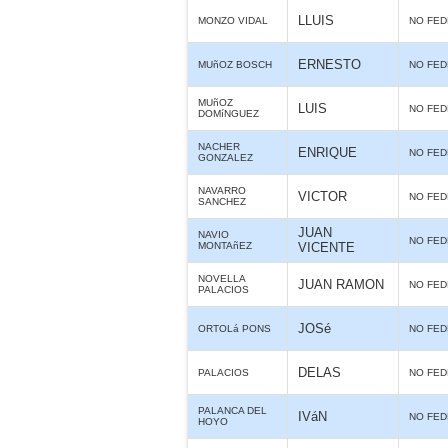
LLUIS
MONZO VIDAL
NO FE
ERNESTO
MUñOZ BOSCH
NO FE
MUñOZ
LUIS
NO FE
DOMíNGUEZ
NACHER
ENRIQUE
NO FE
GONZALEZ
NAVARRO
VICTOR
NO FE
SANCHEZ
JUAN
NAVIO
NO FE
MONTAñEZ
VICENTE
NOVELLA
JUAN RAMON
NO FE
PALACIOS
JOSé
ORTOLá PONS
NO FE
DELAS
PALACIOS
NO FE
PALANCA DEL
IVáN
NO FE
HOYO