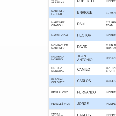
ROBERTO
INDEPE
ALBIñANA
MARTINEZ
ENRIQUE
CC EL 
FERRER
MARTINEZ
C.T. R
RAúL
GRADOLI
TEAM
HECTOR
MATEU VIDAL
INDEPE
MOMPARLER
CLUB T
DAVID
MARTINEZ
GUADA
JUAN
NAVARRO
UNOPO
MORENO
ANTONIO
ORTOLA
C.A. S
CAMILO
MENGUAL
SPORT
PASCUAL
CARLOS
CC EL 
COLOMER
FERNANDO
PEÑA ALCOY
INDEPE
JORGE
PERELLó VILA
INDEPE
PEREZ
CARLOS
INDEPE