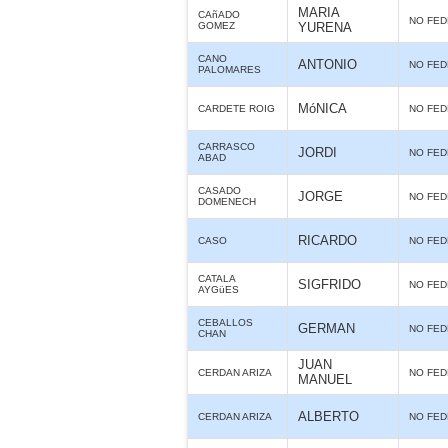
MARIA
CAñADO
NO FE
GOMEZ
YURENA
CANO
ANTONIO
NO FE
PALOMARES
MóNICA
CARDETE ROIG
NO FE
CARRASCO
JORDI
NO FE
ABAD
CASADO
JORGE
NO FE
DOMENECH
RICARDO
CASO
NO FE
CATALA
SIGFRIDO
NO FE
AYGüES
CEBALLOS
GERMAN
NO FE
CHAN
JUAN
CERDAN ARIZA
NO FE
MANUEL
ALBERTO
CERDAN ARIZA
NO FE