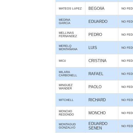
BEGOñA
MATEOS LóPEZ
NO FE
MEDINA
EDUARDO
NO FE
GARCíA
MELLINAS
PEDRO
NO FE
FERNANDEZ
MERELO
LUIS
NO FE
MONTAÑANA
CRISTINA
MICó
NO FE
MILARA
RAFAEL
NO FE
CARBONELL
MINGUEZ
PAOLO
NO FE
WANDER
RICHARD
MITCHELL
NO FE
MONCHO
MONCHO
NO FE
REDONDO
EDUARDO
MONTAGUD
NO FE
GONZALVO
SENEN