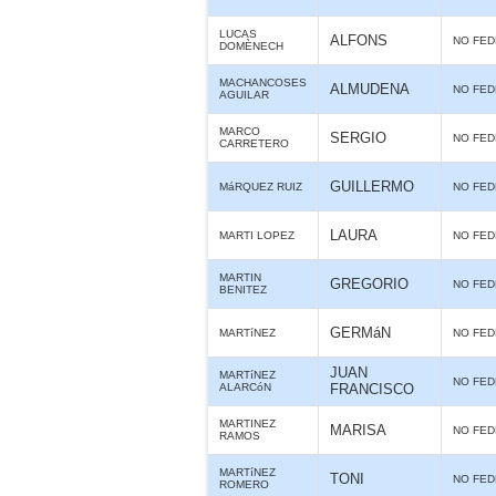
LUCAS
ALFONS
NO FE
DOMÈNECH
MACHANCOSES
ALMUDENA
NO FE
AGUILAR
MARCO
SERGIO
NO FE
CARRETERO
GUILLERMO
MáRQUEZ RUIZ
NO FE
LAURA
MARTI LOPEZ
NO FE
MARTIN
GREGORIO
NO FE
BENITEZ
GERMáN
MARTíNEZ
NO FE
JUAN
MARTíNEZ
NO FE
ALARCóN
FRANCISCO
MARTINEZ
MARISA
NO FE
RAMOS
MARTíNEZ
TONI
NO FE
ROMERO