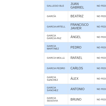
JUAN
GALLEGO BLE
NO FE
GABRIEL
BEATRIZ
GARCÍA
NO FE
FRANCISCO
GARCIA ARTELL
NO FE
JAVIER
GARCíA
ÁNGEL
NO FE
GARCíA-PAZ
GARCíA
PEDRO
NO FE
MARTíNEZ
RAFAEL
GARCíA MOLLá
NO FE
CARLOS
GARCIA PEDRO
NO FE
GARCíA
ÁLEX
NO FE
SáNCHEZ
GARCIA
ANTONIO
NO FE
SANCHEZ
GARCíA
BRUNO
NO FE
SEGOVIA