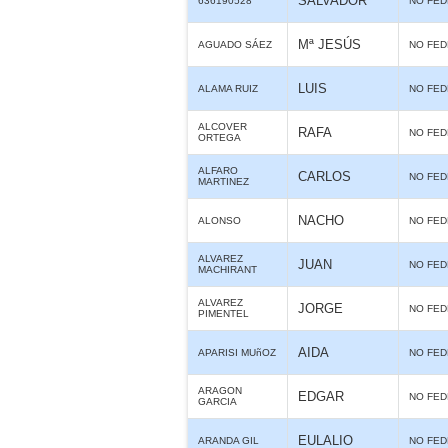
SALVADOR
636190528
NO FE
Mª JESÚS
AGUADO SÁEZ
NO FE
LUIS
ALAMA RUIZ
NO FE
ALCOVER
RAFA
NO FE
ORTEGA
ALFARO
CARLOS
NO FE
MARTINEZ
NACHO
ALONSO
NO FE
ALVAREZ
JUAN
NO FE
MACHIRANT
ALVAREZ
JORGE
NO FE
PIMENTEL
AIDA
APARISI MUñOZ
NO FE
ARAGON
EDGAR
NO FE
GARCIA
EULALIO
ARANDA GIL
NO FE