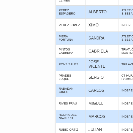
CLIMENT
PEREZ
ATLETI
ALBERTO
ESPADERO
S.SEBA
XIMO
PEREZ LOPEZ
INDEPE
PIERA
ATLETI
SANDRA
FORTUNA
S.SEBA
PINTOS
TRIATL
GABRIELA
CABRERA
MÓSTO
JOSE
PONS SALES
TRILAV
VICENTE
PRADES
CT HUR
SERGIO
LUQUE
HAMME
RABADÁN
CARLOS
INDEPE
GINÉS
MIGUEL
RIVES FRAU
INDEPE
RODRIGUEZ
MARCOS
INDEPE
NAVARRO
JULIAN
RUBIO ORTIZ
INDEPE