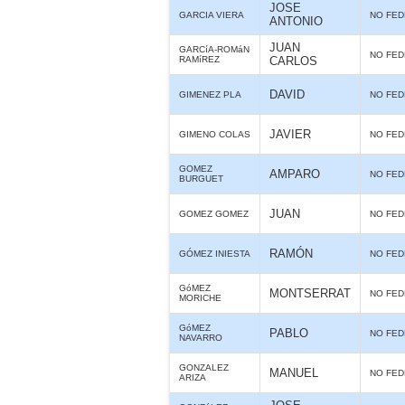
JOSE
GARCIA VIERA
NO FE
ANTONIO
JUAN
GARCíA-ROMáN
NO FE
RAMíREZ
CARLOS
DAVID
GIMENEZ PLA
NO FE
JAVIER
GIMENO COLAS
NO FE
GOMEZ
AMPARO
NO FE
BURGUET
JUAN
GOMEZ GOMEZ
NO FE
RAMÓN
GÓMEZ INIESTA
NO FE
GóMEZ
MONTSERRAT
NO FE
MORICHE
GóMEZ
PABLO
NO FE
NAVARRO
GONZALEZ
MANUEL
NO FE
ARIZA