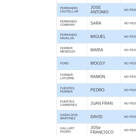
JOSE
FERRANDIS
NO FE
CASTELLAR
ANTONIO
FERRANDO
SARA
NO FE
COMPANY
FERRANDO
MIGUEL
NO FE
NAVALóN
FERRER
MARIA
NO FE
MENDOZA
MOGSY
FORD
NO FE
FORNER
RAMON
NO FE
LATORRE
FUENTES
PEDRO
NO FE
FERRER
FUERTES
JUAN FRAN
NO FE
CARRERES
GABALDON
DAVID
NO FE
MARTINEZ
JOSé
GALLART
NO FE
PEDRO
FRANCISCO