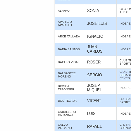
CYCLO
SONIA
ALFARO
ALBAL
APARICIO
JOSÉ LUIS
INDEPE
APARICIO
IGNACIO
ARCE TALLADA
INDEPE
JUAN
BADIA SANTOS
INDEPE
CARLOS
CLUB T
ROSER
BAELLO VIDAL
SPORTS
C.D.E.
BALBASTRE
SERGIO
SEBAST
MORENO
REYES
JOSEP
BIOSCA
INDEPE
TARONGER
MIQUEL
C.A. S
VICENT
BOU TEJADA
SPORT
CABALLERO
LUIS
INDEPE
ONTANAYA
CALVO
C.T. T
RAFAEL
VIZCAINO
CUENC