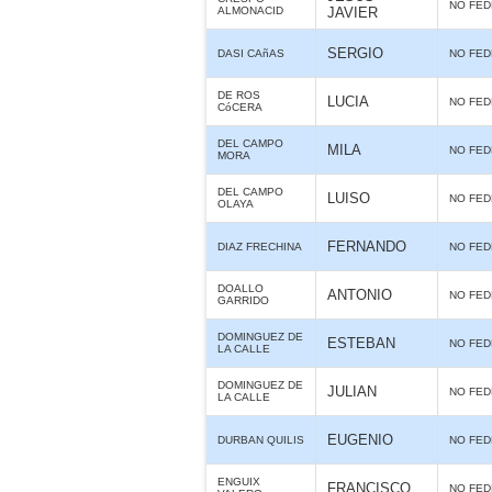
NO FE
ALMONACID
JAVIER
SERGIO
DASI CAñAS
NO FE
DE ROS
LUCIA
NO FE
CóCERA
DEL CAMPO
MILA
NO FE
MORA
DEL CAMPO
LUISO
NO FE
OLAYA
FERNANDO
DIAZ FRECHINA
NO FE
DOALLO
ANTONIO
NO FE
GARRIDO
DOMINGUEZ DE
ESTEBAN
NO FE
LA CALLE
DOMINGUEZ DE
JULIAN
NO FE
LA CALLE
EUGENIO
DURBAN QUILIS
NO FE
ENGUIX
FRANCISCO
NO FE