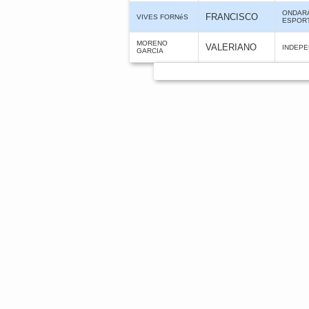
ONDARA
FRANCISCO
VIVES FORNéS
ESPOR
MORENO
VALERIANO
INDEPE
GARCIA