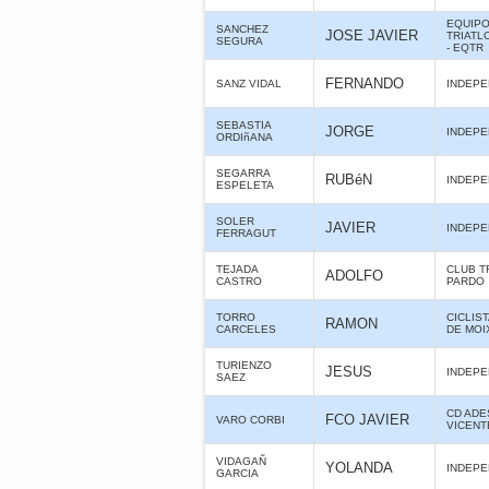
EQUIPO
SANCHEZ
JOSE JAVIER
TRIATL
SEGURA
- EQTR
FERNANDO
SANZ VIDAL
INDEPE
SEBASTIA
JORGE
INDEPE
ORDIñANA
SEGARRA
RUBéN
INDEPE
ESPELETA
SOLER
JAVIER
INDEPE
FERRAGUT
TEJADA
CLUB T
ADOLFO
CASTRO
PARDO
TORRO
CICLIS
RAMON
CARCELES
DE MOI
TURIENZO
JESUS
INDEPE
SAEZ
CD ADE
FCO JAVIER
VARO CORBI
VICENT
VIDAGAÑ
YOLANDA
INDEPE
GARCIA