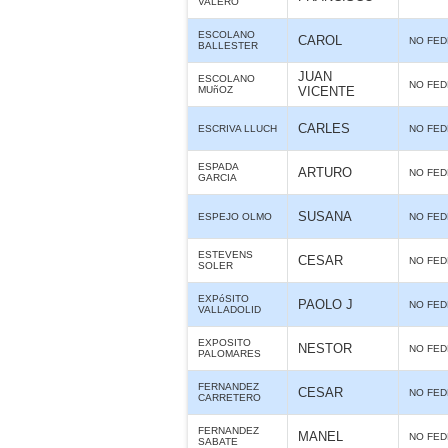
VALERO
ESCOLANO
CAROL
NO FE
BALLESTER
JUAN
ESCOLANO
NO FE
MUñOZ
VICENTE
CARLES
ESCRIVA LLUCH
NO FE
ESPADA
ARTURO
NO FE
GARCIA
SUSANA
ESPEJO OLMO
NO FE
ESTEVENS
CESAR
NO FE
SOLER
EXPóSITO
PAOLO J
NO FE
VALLADOLID
EXPOSITO
NESTOR
NO FE
PALOMARES
FERNANDEZ
CESAR
NO FE
CARRETERO
FERNANDEZ
MANEL
NO FE
SABATE