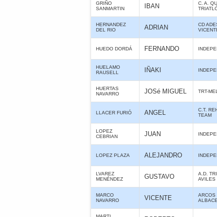
GRIÑO
C. A. Q
IBAN
SANMARTIN
TRIATL
HERNANDEZ
CD ADE
ADRIAN
DEL RIO
VICENT
FERNANDO
HUEDO DORDÁ
INDEPE
HUELAMO
IÑAKI
INDEPE
RAUSELL
HUERTAS
JOSé MIGUEL
TRT-ME
NAVARRO
C.T. R
ANGEL
LLACER FURIÓ
TEAM
LOPEZ
JUAN
INDEPE
CEBRIAN
ALEJANDRO
LOPEZ PLAZA
INDEPE
LVAREZ
A.D. TR
GUSTAVO
MENÉNDEZ
AVILES
MARCO
ARCOS 
VICENTE
NAVARRO
ALBAC
MARTI