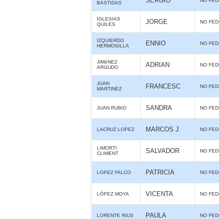
SERGIO
NO FE
BASTIDAS
IGLESIAS
JORGE
NO FE
QUILES
IZQUIERDO
ENNIO
NO FE
HERMOSILLA
JIMéNEZ
ADRIAN
NO FE
ARGUDO
JUAN
FRANCESC
NO FE
MARTINEZ
SANDRA
JUAN RUBIO
NO FE
MARCOS J
LACRUZ LOPEZ
NO FE
LIMORTI
SALVADOR
NO FE
CLIMENT
PATRICIA
LOPEZ FALCO
NO FE
VICENTA
LÓPEZ MOYA
NO FE
PAULA
LORENTE RIUS
NO FE