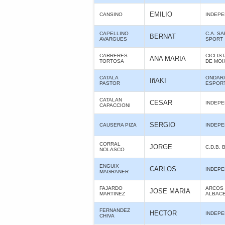
EMILIO
CANSINO
INDEPE
CAPELLINO
C.A. S
BERNAT
AVARGUES
SPORT
CARRERES
CICLIS
ANA MARIA
TORTOSA
DE MOI
CATALA
ONDARA
IñAKI
PASTOR
ESPOR
CATALAN
CESAR
INDEPE
CAPACCIONI
SERGIO
CAUSERA PIZA
INDEPE
CORRAL
JORGE
C.D.B. 
NOLASCO
ENGUIX
CARLOS
INDEPE
MAGRANER
FAJARDO
ARCOS 
JOSE MARIA
MARTINEZ
ALBAC
FERNANDEZ
HECTOR
INDEPE
CHIVA