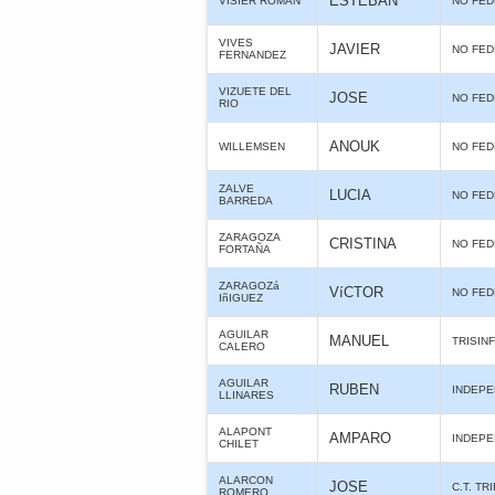
ESTEBAN
VISIER ROMAN
NO FE
VIVES
JAVIER
NO FE
FERNANDEZ
VIZUETE DEL
JOSE
NO FE
RIO
ANOUK
WILLEMSEN
NO FE
ZALVE
LUCIA
NO FE
BARREDA
ZARAGOZA
CRISTINA
NO FE
FORTAÑA
ZARAGOZá
VíCTOR
NO FE
IñIGUEZ
AGUILAR
MANUEL
TRISIN
CALERO
AGUILAR
RUBEN
INDEPE
LLINARES
ALAPONT
AMPARO
INDEPE
CHILET
ALARCON
JOSE
C.T. TR
ROMERO