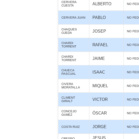
CERVERA
ALBERTO
NO FE
CUESTA
PABLO
CERVERA JUAN
NO FE
CHAQUES
JOSEP
NO FE
OJEDA
CHARDI
RAFAEL
NO FE
TORRENT
CHARDI
JAIME
NO FE
TORRENT
CHUECA
ISAAC
NO FE
PASCUAL
CIVERA
MIQUEL
NO FE
MORATALLA
CLIMENT
VICTOR
NO FE
GIRALT
CONCEJO
ÓSCAR
NO FE
GóMEZ
JORGE
COSTA RUIZ
NO FE
JESUS
CRESPO