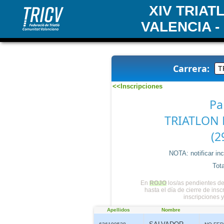
XIV TRIA
VALENCIA -
Carrera:
<<Inscripciones
Pa
TRIATLON 
(2
NOTA: notificar in
Tota
En
ROJO
los/as pendientes de
hasta el día de cierre de ins
inscripciones 
Apellidos
Nombre