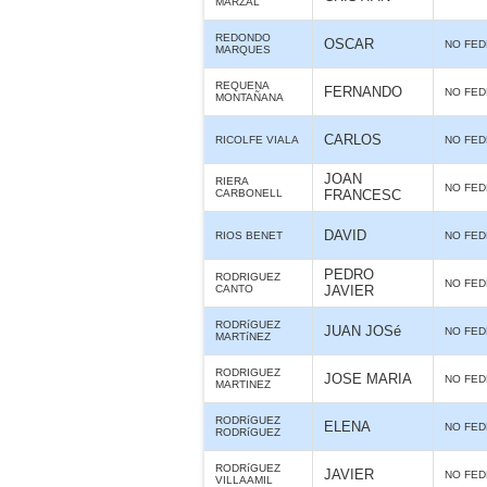
MARZAL
REDONDO
OSCAR
NO FE
MARQUES
REQUENA
FERNANDO
NO FE
MONTAÑANA
CARLOS
RICOLFE VIALA
NO FE
JOAN
RIERA
NO FE
CARBONELL
FRANCESC
DAVID
RIOS BENET
NO FE
PEDRO
RODRIGUEZ
NO FE
CANTO
JAVIER
RODRíGUEZ
JUAN JOSé
NO FE
MARTíNEZ
RODRIGUEZ
JOSE MARIA
NO FE
MARTINEZ
RODRíGUEZ
ELENA
NO FE
RODRíGUEZ
RODRíGUEZ
JAVIER
NO FE
VILLAAMIL