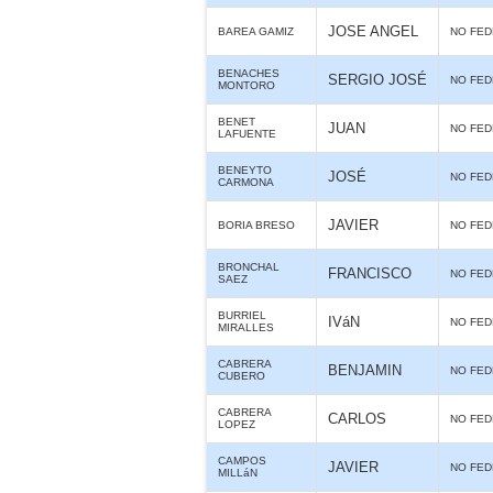
JOSE ANGEL
BAREA GAMIZ
NO FE
BENACHES
SERGIO JOSÉ
NO FE
MONTORO
BENET
JUAN
NO FE
LAFUENTE
BENEYTO
JOSÉ
NO FE
CARMONA
JAVIER
BORIA BRESO
NO FE
BRONCHAL
FRANCISCO
NO FE
SAEZ
BURRIEL
IVáN
NO FE
MIRALLES
CABRERA
BENJAMIN
NO FE
CUBERO
CABRERA
CARLOS
NO FE
LOPEZ
CAMPOS
JAVIER
NO FE
MILLáN