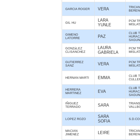
TRICA
VERA
GARCIA ROGER
BERE
LARA
PCM T
GIL HU
YUNLE
MISLA
CLUB 
GIMENO
PAZ
HURAC
LATORRE
SAGUN
LAURA
GONZáLEZ
PCM T
CLISANCHEZ
GABRIELA
MISLA
GUTIERREZ
PCM T
VERA
SANZ
MISLA
CLUB 
EMMA
HERNAN MARTI
CULLE
CLUB 
HERRERA
EVA
HURAC
MARTINEZ
SAGUN
IÑIGUEZ
TRIAN
SARA
TERRADO
VALLB
SARA
LOPEZ ROZO
S.D.C
SOFIA
MACIAN
TRICA
LEIRE
JIMENEZ
BERE