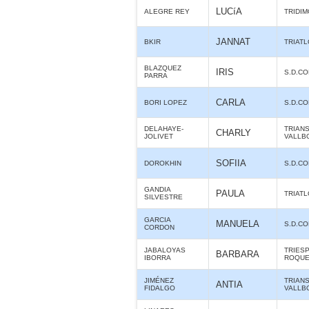
LUCíA
ALEGRE REY
TRIDIM
JANNAT
BKIR
TRIAT
BLAZQUEZ
IRIS
S.D.C
PARRA
CARLA
BORI LOPEZ
S.D.C
DELAHAYE-
TRIAN
CHARLY
JOLIVET
VALLB
SOFIIA
DOROKHIN
S.D.C
GANDIA
PAULA
TRIAT
SILVESTRE
GARCIA
MANUELA
S.D.C
CORDON
JABALOYAS
TRIES
BARBARA
IBORRA
ROQUE
JIMÉNEZ
TRIAN
ANTIA
FIDALGO
VALLB