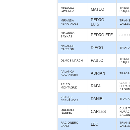
MINGUEZ
TRIES
MATEO
GIMENEZ
ROQUE
PEDRO
MIRANDA
TRIAN
FERNÁNDEZ
LUIS
VALLB
NAVARRO
PEDRO EFE
S.D.C
BAYKAS
NAVARRO
DIEGO
TRIAT
CARRIÓN
TRIES
PABLO
OLMOS MARCH
ROQUE
PALANCA
ADRIÁN
TRAGA
ALCÁNTARA
CLUB 
PEIRO
RAFA
HURAC
MONTAGUD
SAGUN
PLANES
DANIEL
TRAGA
FERNÁNDEZ
CLUB 
QUERALT
CARLES
HURAC
GARCIA
SAGUN
RACIONERO
TRIAN
LEO
CANO
VALLB