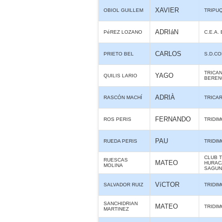
XAVIER
OBIOL GUILLEM
TRIPU
ADRIáN
PéREZ LOZANO
C.E.A.
CARLOS
PRIETO BEL
S.D.C
TRICA
YAGO
QUILIS LARIO
BERE
ADRIÀ
RASCÓN MACHÍ
TRICA
FERNANDO
ROS PERIS
TRIDIM
PAU
RUEDA PERIS
TRIDIM
CLUB 
RUESCAS
MATEO
HURAC
MOLINA
SAGUN
VíCTOR
SALVADOR RUIZ
TRIDIM
SANCHIDRIAN
MATEO
TRIDIM
MARTINEZ