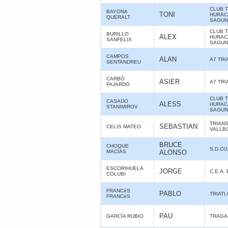
CLUB 
BAYONA
TONI
HURAC
QUERALT
SAGUN
CLUB 
BURILLO
ALEX
HURAC
SANFELIX
SAGUN
CAMPOS
ALAN
A7 TR
SENTANDREU
CARBÓ
ASIER
A7 TR
FAJARDO
CLUB 
CASADO
ALESS
HURAC
STANIMIROV
SAGUN
TRIAN
SEBASTIAN
CELIS MATEO
VALLB
BRUCE
CHOQUE
S.D.C
MACÍAS
ALONSO
ESCORIHUELA
JORGE
C.E.A.
COLUBI
FRANCéS
PABLO
TRIAT
FRANCéS
PAU
GARCÍA RUBIO
TRAGA