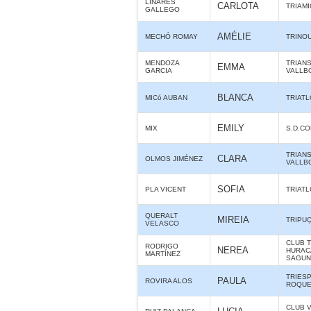
LINARES
CARLOTA
TRIAMI
GALLEGO
AMÉLIE
MECHÓ ROMAY
TRINO
MENDOZA
TRIAN
EMMA
GARCIA
VALLB
BLANCA
MICó AUBAN
TRIAT
EMILY
MIX
S.D.C
TRIAN
CLARA
OLMOS JIMÉNEZ
VALLB
SOFIA
PLA VICENT
TRIAT
QUERALT
MIREIA
TRIPU
VELASCO
CLUB 
RODRIGO
NEREA
HURAC
MARTÍNEZ
SAGUN
TRIES
PAULA
ROVIRA ALOS
ROQUE
CLUB 