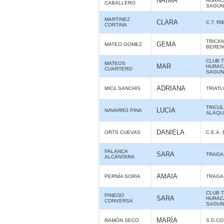
NAIMA
HURAC
CABALLERO
SAGUN
MARTINEZ
CLARA
C.T. R
CORTINA
TRICA
GEMA
MATEO GOMEZ
BERE
CLUB 
MATEOS
MAR
HURAC
CUARTERO
SAGUN
ADRIANA
MICó SANCHIS
TRIAT
TRICU
LUCIA
NAVARRO PINA
ALAQUÀ
DANIELA
ORTS CUEVAS
C.E.A.
PALANCA
SARA
TRAGA
ALCÁNTARA
AMAIA
PERNÍA SORIA
TRAGA
CLUB 
PINEDO
SARA
HURAC
CONVERSA
SAGUN
MARÍA
RAMÓN SECO
S.D.C