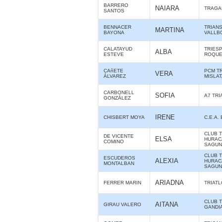
BARRERO
NAIARA
TRAGA
SANTOS
BENNACER
TRIAN
MARTINA
BAYONA
VALLB
CALATAYUD
TRIES
ALBA
ESTEVE
ROQUE
CAñETE
PCM T
VERA
ÁLVAREZ
MISLA
CARBONELL
SOFIA
A7 TR
GONZÁLEZ
IRENE
CHISBERT MOYA
C.E.A.
CLUB 
DE VICENTE
ELSA
HURAC
COMINO
SAGUN
CLUB 
ESCUDEROS
ALEXIA
HURAC
MONTALBAN
SAGUN
ARIADNA
FERRER MARIN
TRIAT
CLUB 
AITANA
GIRAU VALERO
GANDI