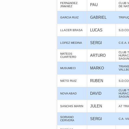
FERNáNDEZ
CLUB 
PAU
JIMéNEZ
DE NA
GABRIEL
GARCIA RUIZ
TRIPU
LUCAS
LLACER BRASA
S.D.C
SERGI
LOPEZ MEDINA
C.E.A.
CLUB 
MATEOS
ARTURO
HURAC
CUARTERO
SAGUN
TRIAN
MARKO
MUSUMECI
VALLB
RUBEN
NIETO RUIZ
S.D.C
CLUB 
DAVID
NOVA ABAD
HURAC
SAGUN
JULEN
SANCHIS MARIN
A7 TR
SORIANO
SERGI
C.A. 
CERVERA