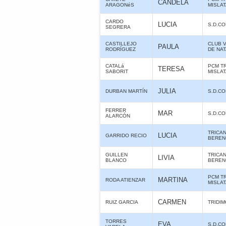
CANDELA
ARAGONéS
MISLA
CARDO
LUCIA
S.D.C
SEGRERA
CASTILLEJO
CLUB 
PAULA
RODRÍGUEZ
DE NA
CATALá
PCM T
TERESA
SABORIT
MISLA
JULIA
DURBAN MARTÍN
S.D.C
FERRER
MAR
S.D.C
ALARCÓN
TRICA
LUCIA
GARRIDO RECIO
BERE
GUILLEN
TRICA
LIVIA
BLANCO
BERE
PCM T
MARTINA
RODA ATIENZAR
MISLA
CARMEN
RUIZ GARCIA
TRIDIM
TORRES
EVA
S.D.C