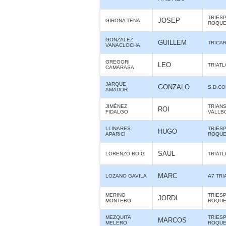
TRIES
JOSEP
GIRONA TENA
ROQUE
GONZALEZ
GUILLEM
TRICA
VANACLOCHA
GREGORI
LEO
TRIAT
CAMARASA
JARQUE
GONZALO
S.D.C
AMADOR
JIMÉNEZ
TRIAN
ROI
FIDALGO
VALLB
LLINARES
TRIES
HUGO
APARICI
ROQUE
SAUL
LORENZO ROIG
TRIAT
MARC
LOZANO GAVILA
A7 TR
MERINO
TRIES
JORDI
MONTERO
ROQUE
MEZQUITA
TRIES
MARCOS
MELERO
ROQUE