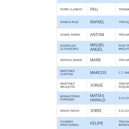
PAU
FERRI CLIMENT
TRIDIM
RAFAEL
GARCIA RUIZ
TRIPU
ANTONI
GOMIS FABRA
TRICA
MIGUEL
GONZALEZ
PCM T
CLISANCHEZ
ANGEL
MISLA
MARK
HERVAS MARIN
TRICA
MARTINEZ
MARCOS
C.T. R
CORTINA
MARTINEZ
TRIES
JORGE
MEZQUITA
ROQUE
MATÍAS
MONASTERIO
S.D.C
FORONDA
HARALD
JORDI
NAVAS NAVIO
S.D.C
OCAMPO
TRICA
FELIPE
ARISTIZABAL
BERE