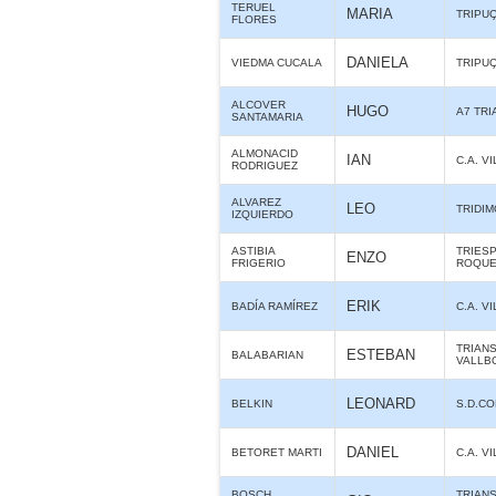
TERUEL
MARIA
TRIPU
FLORES
DANIELA
VIEDMA CUCALA
TRIPU
ALCOVER
HUGO
A7 TR
SANTAMARIA
ALMONACID
IAN
C.A. 
RODRIGUEZ
ALVAREZ
LEO
TRIDIM
IZQUIERDO
ASTIBIA
TRIES
ENZO
FRIGERIO
ROQUE
ERIK
BADÍA RAMÍREZ
C.A. 
TRIAN
ESTEBAN
BALABARIAN
VALLB
LEONARD
BELKIN
S.D.C
DANIEL
BETORET MARTI
C.A. 
BOSCH
TRIAN