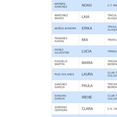
MARMOL
NOAH
C.T. R
SANCHEZ
MARTíNEZ
TRICU
LAIA
IBáñEZ
ALAQUÀ
TRICU
ERIKA
MUÑOZ BONORA
ALAQUÀ
PENADES
MIA
TRIAT
AUñON
PEREZ
LUCIA
TRINO
SILVESTRE
POZUELO
TRICA
MARIA
MARTIN
BERE
CLUB 
LAURA
RUIZ SOLANES
CULLE
SáNCHEZ
TRICA
PAULA
GARCíA
BERE
SANCHIS
CLUB 
IRENE
GARCIA
CULLE
SORIANO
CLARA
C.A. 
CERVERA