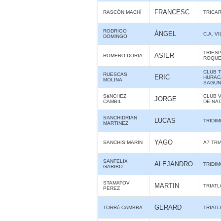
FRANCESC
RASCÓN MACHÍ
TRICA
RODRIGO
ÀNGEL
C.A. 
DOMINGO
TRIES
ASIER
ROMERO DORIA
ROQUE
CLUB 
RUESCAS
ERIC
HURAC
MOLINA
SAGUN
SáNCHEZ
CLUB 
JORGE
CAMBIL
DE NA
SANCHIDRIAN
LUCAS
TRIDIM
MARTINEZ
YAGO
SANCHIS MARIN
A7 TR
SANFELIX
ALEJANDRO
TRIDIM
GARIBO
STAMATOV
MARTIN
TRIAT
PEREZ
GERARD
TORRó CAMBRA
TRIAT