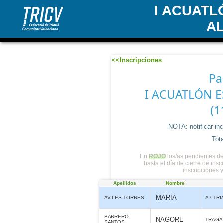
I ACUATL
A
<<Inscripciones
Pa
I ACUATLÓN 
(1
NOTA: notificar in
Tota
En
ROJO
los/as pendientes de
hasta el día de cierre de ins
inscripciones 
Apellidos
Nombre
MARIA
AVILES TORRES
A7 TR
BARRERO
NAGORE
TRAGA
SANTOS