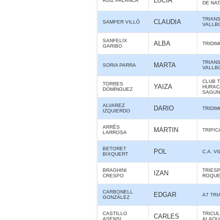
LUCIA
RUIZ PALANCA
DE NA
TRIAN
CLAUDIA
SAMPER VILLÓ
VALLB
SANFELIX
ALBA
TRIDIM
GARIBO
TRIAN
MARTA
SORIA PARRA
VALLB
CLUB 
TORRES
YAIZA
HURAC
DOMÍNGUEZ
SAGUN
ALVAREZ
DARIO
TRIDIM
IZQUIERDO
ARRÉS
MARTIN
TRIPIC
LARROSA
BETORET
POL
C.A. 
BIXQUERT
BRAGHINI
TRIES
IZAN
CRESPO
ROQUE
CARBONELL
EDGAR
A7 TR
GONZÁLEZ
CASTILLO
TRICU
CARLES
ASENSI
ALAQUÀ