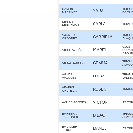
RAMOS
TRIES
SARA
MARTINEZ
ROQUE
RIBERA
CARLA
TRIAT
HERNANDIS
SAMPER
TRICU
GABRIELA
ORDOÑEZ
ALAQUÀ
CLUB 
ISABEL
VIDRE AVILÉS
HURAC
SAGUN
TRICU
GEMMA
VIERA SANCHO
ALAQUÀ
AGUAS
TRIAN
LUCAS
VÁZQUEZ
VALLB
APARICI
RUBEN
TRIAMI
CASTILLA
VICTOR
AVILES TORRES
A7 TR
BARBERÀ
TRICU
DÍDAC
TABERNER
ALAQUÀ
BATALLER
MANEL
A7 TR
TEROL