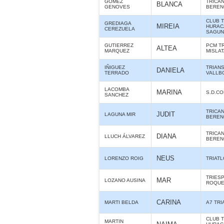
GOMEZ
TRICA
BLANCA
GENOVES
BERE
CLUB 
GREDIAGA
MIREIA
HURAC
CEREZUELA
SAGUN
GUTIERREZ
PCM T
ALTEA
MARQUEZ
MISLA
IÑIGUEZ
TRIAN
DANIELA
TERRADO
VALLB
LACOMBA
MARINA
S.D.C
SANCHEZ
TRICA
JUDIT
LAGUNA MIR
BERE
TRICA
DIANA
LLUCH ÁLVAREZ
BERE
NEUS
LORENZO ROIG
TRIAT
TRIES
MAR
LOZANO AUSINA
ROQUE
CARINA
MARTI BELDA
A7 TR
CLUB 
MARTIN