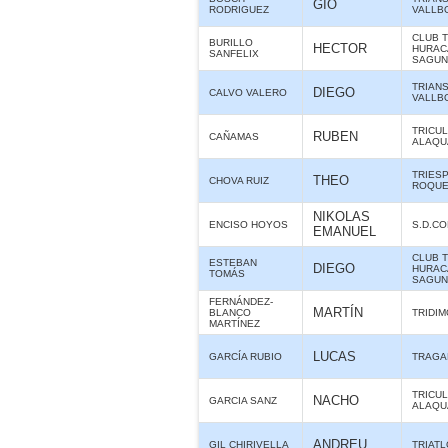
GIO
RODRIGUEZ
VALLB
CLUB 
BURILLO
HECTOR
HURAC
SANFELIX
SAGUN
TRIAN
DIEGO
CALVO VALERO
VALLB
TRICU
RUBEN
CAÑAMAS
ALAQUÀ
TRIES
THEO
CHOVA RUIZ
ROQUE
NIKOLAS
ENCISO HOYOS
S.D.C
EMANUEL
CLUB 
ESTEBAN
DIEGO
HURAC
TOMÁS
SAGUN
FERNÁNDEZ-
MARTÍN
BLANCO
TRIDIM
MARTÍNEZ
LUCAS
GARCÍA RUBIO
TRAGA
TRICU
NACHO
GARCIA SANZ
ALAQUÀ
ANDREU
GIL CHIRIVELLA
TRIAT