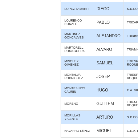
DIEGO
LOPEZ TAMARIT
S.D.C
LOURENCO
PABLO
TRICA
BONAFÉ
MARTINEZ
ALEJANDRO
TRIDIM
GONÇALVES
MARTORELL
ALVARO
TRIAMI
ROMAGUERA
MINGUEZ
TRIES
SAMUEL
GIMENEZ
ROQUE
MONTALVA
TRIES
JOSEP
RODRIGUEZ
ROQUE
MONTESINOS
HUGO
C.A. 
CAURIN
TRIES
GUILLEM
MORENO
ROQUE
MORILLAS
ARTURO
S.D.C
VICENTE
MIGUEL
NAVARRO LóPEZ
C.E.A.