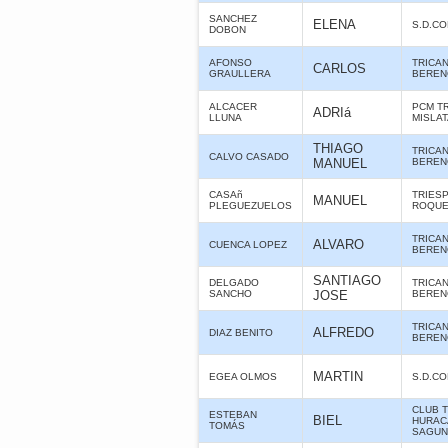
SANCHEZ
ELENA
S.D.C
DOBON
AFONSO
TRICA
CARLOS
GRAULLERA
BERE
ALCACER
PCM T
ADRIá
LLUNA
MISLA
THIAGO
TRICA
CALVO CASADO
MANUEL
BERE
CASAñ
TRIES
MANUEL
PLEGUEZUELOS
ROQUE
TRICA
ALVARO
CUENCA LOPEZ
BERE
SANTIAGO
DELGADO
TRICA
SANCHO
JOSE
BERE
TRICA
ALFREDO
DIAZ BENITO
BERE
MARTIN
EGEA OLMOS
S.D.C
CLUB 
ESTEBAN
BIEL
HURAC
TOMÁS
SAGUN