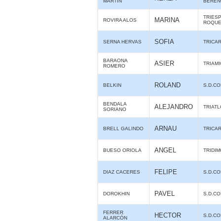
MARTIN
BERE
TRIES
MARINA
ROVIRA ALOS
ROQUE
SOFIA
SERNA HERVAS
TRICA
BARAONA
ASIER
TRIAMI
ROMERO
ROLAND
BELKIN
S.D.C
BENDALA
ALEJANDRO
TRIAT
SORIANO
ARNAU
BRELL GALINDO
TRICA
ANGEL
BUESO ORIOLA
TRIDIM
FELIPE
DIAZ CACERES
S.D.C
PAVEL
DOROKHIN
S.D.C
FERRER
HECTOR
S.D.C
ALARCÓN