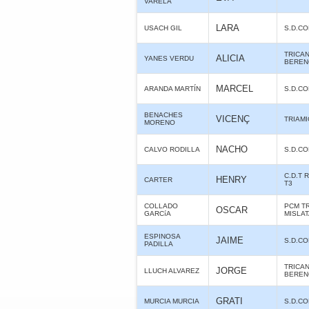
VARELA
LARA
USACH GIL
S.D.C
TRICA
ALICIA
YANES VERDU
BERE
MARCEL
ARANDA MARTÍN
S.D.C
BENACHES
VICENÇ
TRIAMI
MORENO
NACHO
CALVO RODILLA
S.D.C
C.D.T 
HENRY
CARTER
T3
COLLADO
PCM T
OSCAR
GARCíA
MISLA
ESPINOSA
JAIME
S.D.C
PADILLA
TRICA
JORGE
LLUCH ALVAREZ
BERE
GRATI
MURCIA MURCIA
S.D.C