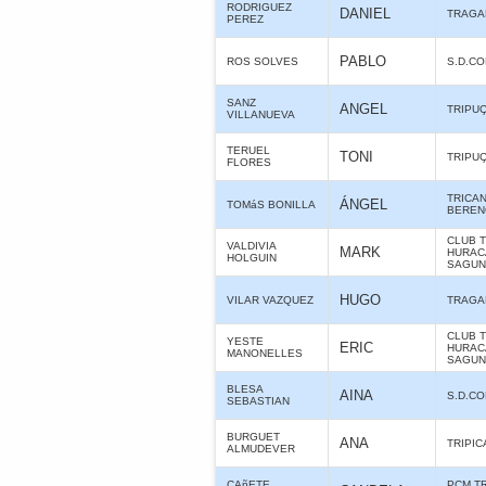
RODRIGUEZ
DANIEL
TRAGA
PEREZ
PABLO
ROS SOLVES
S.D.C
SANZ
ANGEL
TRIPU
VILLANUEVA
TERUEL
TONI
TRIPU
FLORES
TRICA
ÁNGEL
TOMáS BONILLA
BERE
CLUB 
VALDIVIA
MARK
HURAC
HOLGUIN
SAGUN
HUGO
VILAR VAZQUEZ
TRAGA
CLUB 
YESTE
ERIC
HURAC
MANONELLES
SAGUN
BLESA
AINA
S.D.C
SEBASTIAN
BURGUET
ANA
TRIPIC
ALMUDEVER
CAñETE
PCM T