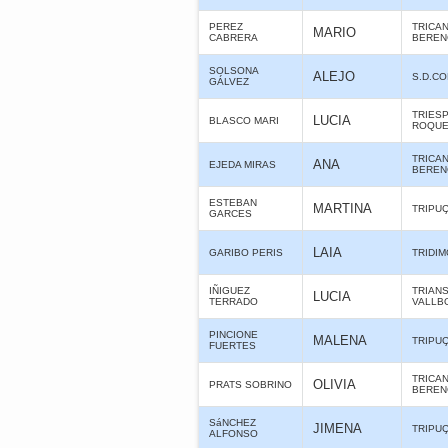
PEREZ
TRICA
MARIO
CABRERA
BERE
SOLSONA
ALEJO
S.D.C
GÁLVEZ
TRIES
LUCIA
BLASCO MARI
ROQUE
TRICA
ANA
EJEDA MIRAS
BERE
ESTEBAN
MARTINA
TRIPU
GARCES
LAIA
GARIBO PERIS
TRIDIM
IÑIGUEZ
TRIAN
LUCIA
TERRADO
VALLB
PINCIONE
MALENA
TRIPU
FUERTES
TRICA
OLIVIA
PRATS SOBRINO
BERE
SáNCHEZ
JIMENA
TRIPU
ALFONSO