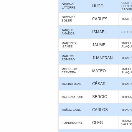
CLUB 
GIMENO
HUGO
HURAC
LATORRE
SAGUN
GIRONES
CARLES
TRIAT
SOLER
JARQUE
ISMAEL
S.D.C
AMADOR
MARTINEZ
TRICU
JAUME
IBAÑEZ
ALAQUÀ
MARTOS
JUANFRAN
TRIAT
ROMERO
MODREGO
TRICU
MATEO
CERVERA
ALAQUÀ
CÉSAR
MOLINA JUAN
TRIAT
SERGIO
MORENO FORT
TRIPU
CARLOS
MUñOZ CANO
TRAGA
TRIAN
OLEG
POPERECHNYI
VALLB