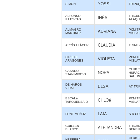
YOSSI
SIMON
TRIPU
ALFONSO
TRICU
INÉS
ILLESCAS
ALAQUÀ
ALMAGRO
PCM T
ADRIANA
MARTINEZ
MISLA
CLAUDIA
ARCÍS LLÁCER
TRIAT
CAñETE
PCM T
VIOLETA
ARAGONES
MISLA
CLUB 
CASADO
NORA
HURAC
STANIMIROVA
SAGUN
DE HAROS
ELSA
A7 TR
VIDAL
ESCALé
PCM T
CHLOé
TAROUENSAID
MISLA
LAIA
FONT MUÑOZ
S.D.C
GUILLEN
TRICA
ALEJANDRA
BLANCO
BERE
CLUB 
HERRERA