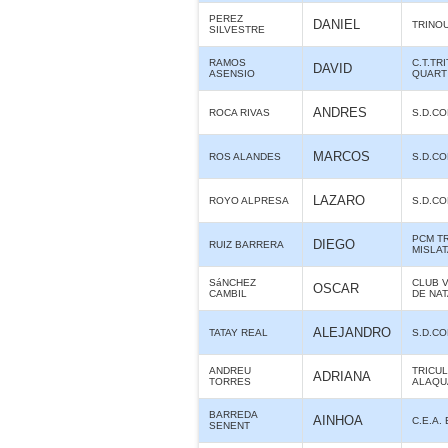
PEREZ
DANIEL
TRINO
SILVESTRE
RAMOS
C.T.T
DAVID
ASENSIO
QUART
ANDRES
ROCA RIVAS
S.D.C
MARCOS
ROS ALANDES
S.D.C
LAZARO
ROYO ALPRESA
S.D.C
PCM T
DIEGO
RUIZ BARRERA
MISLA
SáNCHEZ
CLUB 
OSCAR
CAMBIL
DE NA
ALEJANDRO
TATAY REAL
S.D.C
ANDREU
TRICU
ADRIANA
TORRES
ALAQUÀ
BARREDA
AINHOA
C.E.A.
SENENT