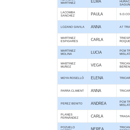
ELMA
HURAC
MARTINEZ
SAGUN
LACOMBA
PAULA
S.D.C
SANCHEZ
ANNA
LOZANO GAVILA
A7 TR
MARTINEZ
TRIES
CARLA
ESPIGARES
ROQUE
MARTINEZ
PCM T
LUCIA
MOLINA
MISLA
MARTINEZ
TRICA
VEGA
MUÑOZ
BERE
ELENA
MOYA ROSELLÓ
TRICA
ANNA
PARRA CLIMENT
TRICA
PCM T
ANDREA
PEREZ BENITO
MISLA
PLANES
CARLA
TRAGA
FERNÁNDEZ
POZUELO
TRICA
NEREA