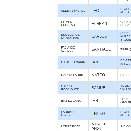
PCM T
LEO
CELDA SáNCHEZ
MISLA
CLIMENT
CLUB 
FERRAN
HUERTAS
DE NA
CLUB 
ESCUDEROS
CARLOS
HURAC
MONTALBAN
SAGUN
FACUNDO
SANTIAGO
TRIPU
GARCIA
PCM T
IAN
FUERTES MARIN
MISLA
MATEO
GARCÍA PARDO
S.D.C
GARCIA
TRIAN
SAMUEL
RODRIGUEZ
VALLB
CLUB 
IAN
IBÁÑEZ CANO
GANDI
LARUMBE
PCM T
ENEKO
LóPEZ
MISLA
MIGUEL
LOPEZ ROZO
S.D.C
ANGEL