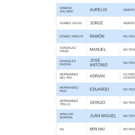
GIMENO
AURELIO
INDEPE
GALINDO
JORGE
GOMEZ CALVO
INDEPE
RAMÓN
GÓMEZ INIESTA
NO FE
GONZALEZ
MANUEL
NO FE
ARIZA
JOSE
GONZáLEZ
NO FE
RIVERA
ANTONIO
HERNANDEZ
CD ADE
ADRIAN
DEL RIO
VICENT
HERNÁNDEZ
EDUARDO
NO FE
RUIZ
HERNANDEZ
SERGIO
NO FE
TRILLO
HIDALGO
JUAN MIGUEL
NO FE
BARONA
MIN HAI
HU
NO FE