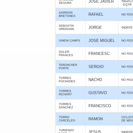
JOSE JAVIER
TRIATL
SEGURA
- EQTR
SARRION
RAFAEL
NO FE
BRETONES
SEBASTIA
JORGE
INDEPE
ORDIñANA
JOSE MIGUEL
SIMON CAMPS
NO FE
SOLER
FRANCESC
NO FE
FRANCES
TARONCHER
SERGIO
NO FE
PORTA
TORRES
NACHO
NO FE
PUCHADES
TORRES
GUSTAVO
NO FE
RICHART
TORRES
FRANCISCO
NO FE
SANCHEZ
TORRO
CICLIS
RAMON
CARCELES
DE MOI
TURIENZO
JESUS
INDEPE