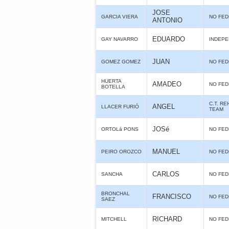
JOSE
GARCIA VIERA
NO FE
ANTONIO
EDUARDO
GAY NAVARRO
INDEPE
JUAN
GOMEZ GOMEZ
NO FE
HUERTA
AMADEO
NO FE
BOTELLA
C.T. R
ANGEL
LLACER FURIÓ
TEAM
JOSé
ORTOLá PONS
NO FE
MANUEL
PEIRO OROZCO
NO FE
CARLOS
SANCHA
NO FE
BRONCHAL
FRANCISCO
NO FE
SAEZ
RICHARD
MITCHELL
NO FE