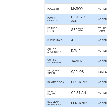
MARCO
POLASTRI
NO FE
ERNESTO
POMAR
NO FE
CEBRIAN
JOSE
PRADES
CT HUR
SERGIO
LUQUE
HAMME
ABEL
PUCHE ROIG
NO FE
QUILEZ
DAVID
NO FE
ARMENTEROS
QUIRóS
JAVIER
NO FE
BALLESTER
RABADÁN
CARLOS
INDEPE
GINÉS
LEONARDO
RAMíREZ ROA
NO FE
RAMOS
CRISTIAN
NO FE
MARZAL
REQUENA
FERNANDO
NO FE
MONTAÑANA