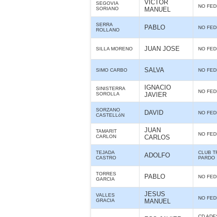
VICTOR
SEGOVIA
NO FE
SORIANO
MANUEL
SERRA
PABLO
NO FE
ROLLANO
JUAN JOSE
SILLA MORENO
NO FE
SALVA
SIMO CARBO
NO FE
IGNACIO
SINISTERRA
NO FE
SOROLLA
JAVIER
SORZANO
DAVID
NO FE
CASTELLóN
JUAN
TAMARIT
NO FE
CARLON
CARLOS
TEJADA
CLUB T
ADOLFO
CASTRO
PARDO
TORRES
PABLO
NO FE
GARCIA
JESUS
VALLES
NO FE
GRACIA
MANUEL
CD ADE