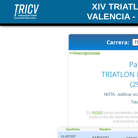
XIV TRIA
VALENCIA -
Carrera:
<<Inscripciones
Pa
TRIATLON 
(2
NOTA: notificar in
Tota
En
ROJO
los/as pendientes de
hasta el día de cierre de ins
inscripciones 
Apellidos
Nombre
ALAPONT