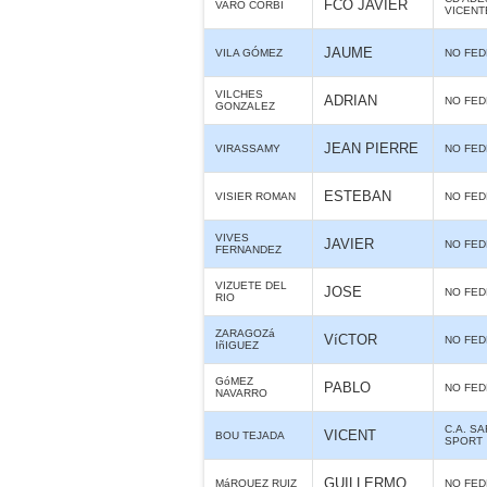
FCO JAVIER
VARO CORBI
VICENT
JAUME
VILA GÓMEZ
NO FE
VILCHES
ADRIAN
NO FE
GONZALEZ
JEAN PIERRE
VIRASSAMY
NO FE
ESTEBAN
VISIER ROMAN
NO FE
VIVES
JAVIER
NO FE
FERNANDEZ
VIZUETE DEL
JOSE
NO FE
RIO
ZARAGOZá
VíCTOR
NO FE
IñIGUEZ
GóMEZ
PABLO
NO FE
NAVARRO
C.A. S
VICENT
BOU TEJADA
SPORT
GUILLERMO
MáRQUEZ RUIZ
NO FE