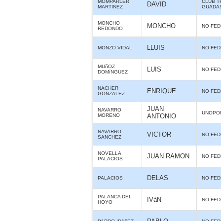
MOMPARLER
CLUB T
DAVID
MARTINEZ
GUADA
MONCHO
MONCHO
NO FE
REDONDO
LLUIS
MONZO VIDAL
NO FE
MUñOZ
LUIS
NO FE
DOMíNGUEZ
NACHER
ENRIQUE
NO FE
GONZALEZ
JUAN
NAVARRO
UNOPO
MORENO
ANTONIO
NAVARRO
VICTOR
NO FE
SANCHEZ
NOVELLA
JUAN RAMON
NO FE
PALACIOS
DELAS
PALACIOS
NO FE
PALANCA DEL
IVáN
NO FE
HOYO