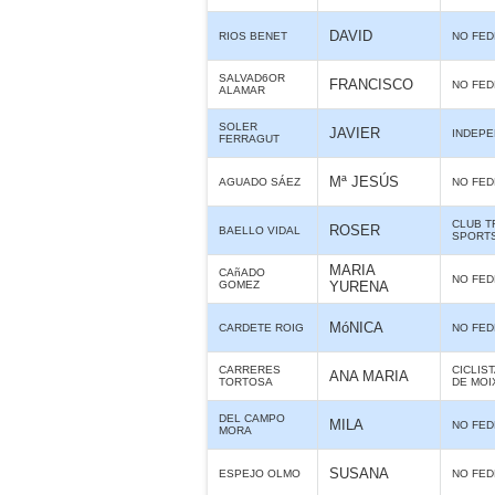
DAVID
RIOS BENET
NO FE
SALVAD6OR
FRANCISCO
NO FE
ALAMAR
SOLER
JAVIER
INDEPE
FERRAGUT
Mª JESÚS
AGUADO SÁEZ
NO FE
CLUB T
ROSER
BAELLO VIDAL
SPORTS
MARIA
CAñADO
NO FE
GOMEZ
YURENA
MóNICA
CARDETE ROIG
NO FE
CARRERES
CICLIS
ANA MARIA
TORTOSA
DE MOI
DEL CAMPO
MILA
NO FE
MORA
SUSANA
ESPEJO OLMO
NO FE