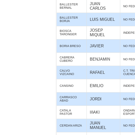
JUAN
BALLESTER
NO FE
BERNAL
CARLOS
BALLESTER
LUIS MIGUEL
NO FE
BORJA
JOSEP
BIOSCA
INDEPE
TARONGER
MIQUEL
JAVIER
BORIA BRESO
NO FE
CABRERA
BENJAMIN
NO FE
CUBERO
CALVO
C.T. T
RAFAEL
VIZCAINO
CUENC
EMILIO
CANSINO
INDEPE
CARRASCO
JORDI
NO FE
ABAD
CATALA
ONDARA
IñAKI
PASTOR
ESPOR
JUAN
CERDAN ARIZA
NO FE
MANUEL