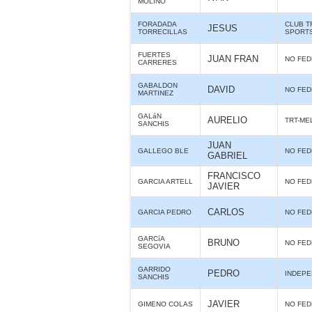
MOLINO
FORADADA
CLUB T
JESUS
TORRECILLAS
SPORTS
FUERTES
JUAN FRAN
NO FE
CARRERES
GABALDON
DAVID
NO FE
MARTINEZ
GALáN
AURELIO
TRT-ME
SANCHIS
JUAN
GALLEGO BLE
NO FE
GABRIEL
FRANCISCO
GARCIA ARTELL
NO FE
JAVIER
CARLOS
GARCIA PEDRO
NO FE
GARCíA
BRUNO
NO FE
SEGOVIA
GARRIDO
PEDRO
INDEPE
SANCHIS
JAVIER
GIMENO COLAS
NO FE