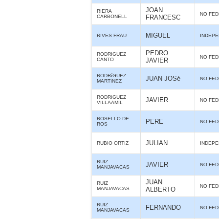
JOAN
RIERA
NO FE
CARBONELL
FRANCESC
MIGUEL
RIVES FRAU
INDEPE
PEDRO
RODRIGUEZ
NO FE
CANTO
JAVIER
RODRíGUEZ
JUAN JOSé
NO FE
MARTíNEZ
RODRíGUEZ
JAVIER
NO FE
VILLAAMIL
ROSELLO DE
PERE
NO FE
ROS
JULIAN
RUBIO ORTIZ
INDEPE
RUIZ
JAVIER
NO FE
MANJAVACAS
JUAN
RUIZ
NO FE
MANJAVACAS
ALBERTO
RUIZ
FERNANDO
NO FE
MANJAVACAS