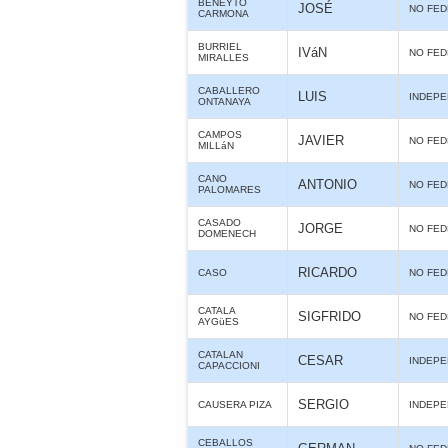
BENEYTO
JOSÉ
NO FE
CARMONA
BURRIEL
IVáN
NO FE
MIRALLES
CABALLERO
LUIS
INDEPE
ONTANAYA
CAMPOS
JAVIER
NO FE
MILLáN
CANO
ANTONIO
NO FE
PALOMARES
CASADO
JORGE
NO FE
DOMENECH
RICARDO
CASO
NO FE
CATALA
SIGFRIDO
NO FE
AYGüES
CATALAN
CESAR
INDEPE
CAPACCIONI
SERGIO
CAUSERA PIZA
INDEPE
CEBALLOS