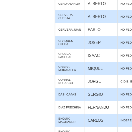
ALBERTO
CERDAN ARIZA
NO FE
CERVERA
ALBERTO
NO FE
CUESTA
PABLO
CERVERA JUAN
NO FE
CHAQUES
JOSEP
NO FE
OJEDA
CHUECA
ISAAC
NO FE
PASCUAL
CIVERA
MIQUEL
NO FE
MORATALLA
CORRAL
JORGE
C.D.B. 
NOLASCO
SERGIO
DASI CAñAS
NO FE
FERNANDO
DIAZ FRECHINA
NO FE
ENGUIX
CARLOS
INDEPE
MAGRANER
ENGUIX