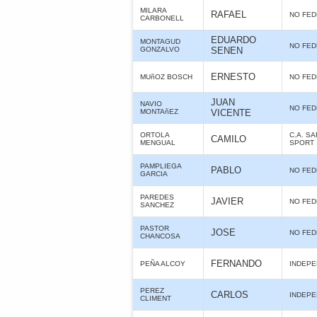
MILARA
RAFAEL
NO FE
CARBONELL
EDUARDO
MONTAGUD
NO FE
GONZALVO
SENEN
ERNESTO
MUñOZ BOSCH
NO FE
JUAN
NAVIO
NO FE
MONTAñEZ
VICENTE
ORTOLA
C.A. S
CAMILO
MENGUAL
SPORT
PAMPLIEGA
PABLO
NO FE
GARCIA
PAREDES
JAVIER
NO FE
SANCHEZ
PASTOR
JOSE
NO FE
CHANCOSA
FERNANDO
PEÑA ALCOY
INDEPE
PEREZ
CARLOS
INDEPE
CLIMENT