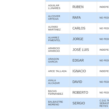
AGUILAR
RUBEN
INDEPE
LLINARES
ALCOVER
RAFA
NO FE
ORTEGA
ALFARO
CARLOS
NO FE
MARTINEZ
ALVAREZ
JORGE
NO FE
PIMENTEL
APARICIO
JOSÉ LUIS
INDEPE
APARICIO
ARAGON
EDGAR
NO FE
GARCIA
IGNACIO
ARCE TALLADA
INDEPE
AYALA
DAVID
NO FE
ALCAZAR
BACAS
ROBERTO
NO FE
FERNANDEZ
C.D.E.
BALBASTRE
SERGIO
SEBAST
MORENO
REYES