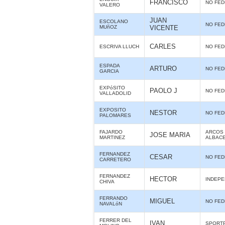
FRANCISCO
NO FE
VALERO
JUAN
ESCOLANO
NO FE
MUñOZ
VICENTE
CARLES
ESCRIVA LLUCH
NO FE
ESPADA
ARTURO
NO FE
GARCIA
EXPóSITO
PAOLO J
NO FE
VALLADOLID
EXPOSITO
NESTOR
NO FE
PALOMARES
FAJARDO
ARCOS 
JOSE MARIA
MARTINEZ
ALBAC
FERNANDEZ
CESAR
NO FE
CARRETERO
FERNANDEZ
HECTOR
INDEPE
CHIVA
FERRANDO
MIGUEL
NO FE
NAVALóN
FERRER DEL
IVAN
SPORT