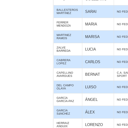
BALLESTEROS
SARAI
NO FE
MARTíNEZ
FERRER
MARIA
NO FE
MENDOZA
MARTINEZ
MARISA
NO FE
RAMOS
ZALVE
LUCIA
NO FE
BARREDA
CABRERA
CARLOS
NO FE
LOPEZ
CAPELLINO
C.A. S
BERNAT
AVARGUES
SPORT
DEL CAMPO
LUISO
NO FE
OLAYA
GARCíA
ÁNGEL
NO FE
GARCíA-PAZ
GARCíA
ÁLEX
NO FE
SáNCHEZ
HERRAIZ
LORENZO
NO FE
ANGUIX