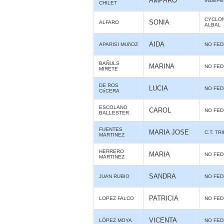
AMPARO
INDEPE
CHILET
CYCLO
SONIA
ALFARO
ALBAL
AIDA
APARISI MUñOZ
NO FE
BAÑULS
MARINA
NO FE
MIRETE
DE ROS
LUCIA
NO FE
CóCERA
ESCOLANO
CAROL
NO FE
BALLESTER
FUENTES
MARIA JOSE
C.T. TR
MARTINEZ
HERRERO
MARIA
NO FE
MARTINEZ
SANDRA
JUAN RUBIO
NO FE
PATRICIA
LOPEZ FALCO
NO FE
VICENTA
LÓPEZ MOYA
NO FE