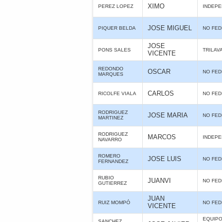
XIMO
PEREZ LOPEZ
INDEPE
JOSE MIGUEL
PIQUER BELDA
NO FE
JOSE
PONS SALES
TRILAV
VICENTE
REDONDO
OSCAR
NO FE
MARQUES
CARLOS
RICOLFE VIALA
NO FE
RODRIGUEZ
JOSE MARIA
NO FE
MARTINEZ
RODRIGUEZ
MARCOS
INDEPE
NAVARRO
ROMERO
JOSE LUIS
NO FE
FERNANDEZ
RUBIO
JUANVI
NO FE
GUTIERREZ
JUAN
RUIZ MOMPÓ
NO FE
VICENTE
EQUIPO
SANCHEZ