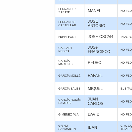
FERNANDEZ
MANEL
NO FE
SABATE
JOSE
FERRANDIS
NO FE
CASTELLAR
ANTONIO
JOSE OSCAR
FERRI FONT
INDEPE
JOSé
GALLART
NO FE
PEDRO
FRANCISCO
GARCíA
PEDRO
NO FE
MARTíNEZ
RAFAEL
GARCíA MOLLá
NO FE
MIQUEL
GARCíA SALES
ELS TA
JUAN
GARCíA-ROMáN
NO FE
RAMíREZ
CARLOS
DAVID
GIMENEZ PLA
NO FE
GRIÑO
C. A. Q
IBAN
SANMARTIN
TRIATL