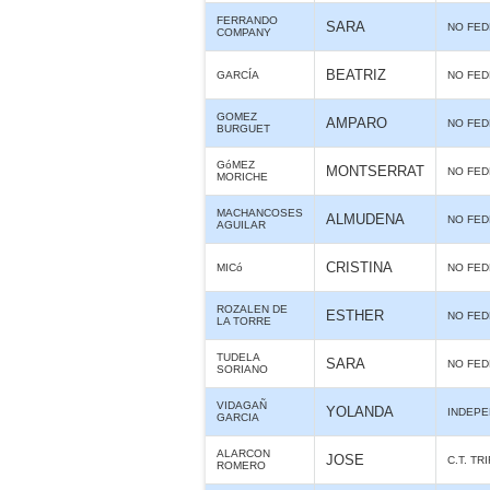
FERRANDO
SARA
NO FE
COMPANY
BEATRIZ
GARCÍA
NO FE
GOMEZ
AMPARO
NO FE
BURGUET
GóMEZ
MONTSERRAT
NO FE
MORICHE
MACHANCOSES
ALMUDENA
NO FE
AGUILAR
CRISTINA
MICó
NO FE
ROZALEN DE
ESTHER
NO FE
LA TORRE
TUDELA
SARA
NO FE
SORIANO
VIDAGAÑ
YOLANDA
INDEPE
GARCIA
ALARCON
JOSE
C.T. TR
ROMERO