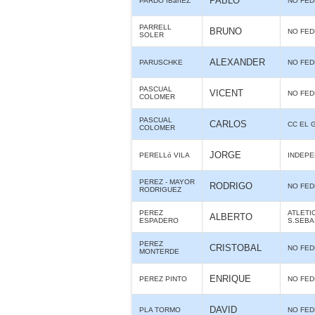
PABLO
PARDO IBáñEZ
NO FE
PARRELL
BRUNO
NO FE
SOLER
ALEXANDER
PARUSCHKE
NO FE
PASCUAL
VICENT
NO FE
COLOMER
PASCUAL
CARLOS
CC EL 
COLOMER
JORGE
PERELLó VILA
INDEPE
PEREZ - MAYOR
RODRIGO
NO FE
RODRIGUEZ
PEREZ
ATLETI
ALBERTO
ESPADERO
S.SEBA
PEREZ
CRISTOBAL
NO FE
MONTERDE
ENRIQUE
PEREZ PINTO
NO FE
DAVID
PLA TORMO
NO FE