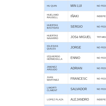
MIN LUI
HU QUIN
NO FE
HUELAMO
IÑAKI
INDEPE
RAUSELL
HUERTAS
SERGIO
NO FE
BASTIDAS
HUERTAS
JOSé MIGUEL
TRT-ME
NAVARRO
IGLESIAS
JORGE
NO FE
QUILES
IZQUIERDO
ENNIO
NO FE
HERMOSILLA
JIMéNEZ
ADRIAN
NO FE
ARGUDO
JUAN
FRANCESC
NO FE
MARTINEZ
LIMORTI
SALVADOR
NO FE
CLIMENT
ALEJANDRO
LOPEZ PLAZA
INDEPE