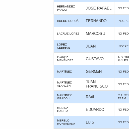
HERNANDEZ
JOSE RAFAEL
NO FE
PARDO
FERNANDO
HUEDO DORDÁ
INDEPE
MARCOS J
LACRUZ LOPEZ
NO FE
LOPEZ
JUAN
INDEPE
CEBRIAN
LVAREZ
A.D. TR
GUSTAVO
MENÉNDEZ
AVILES
GERMáN
MARTíNEZ
NO FE
JUAN
MARTíNEZ
NO FE
ALARCóN
FRANCISCO
MARTINEZ
C.T. R
RAúL
GRADOLI
TEAM
MEDINA
EDUARDO
NO FE
GARCíA
MERELO
LUIS
NO FE
MONTAÑANA