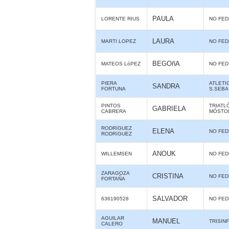
PAULA
LORENTE RIUS
NO FE
LAURA
MARTI LOPEZ
NO FE
BEGOñA
MATEOS LóPEZ
NO FE
PIERA
ATLETI
SANDRA
FORTUNA
S.SEBA
PINTOS
TRIATL
GABRIELA
CABRERA
MÓSTO
RODRíGUEZ
ELENA
NO FE
RODRíGUEZ
ANOUK
WILLEMSEN
NO FE
ZARAGOZA
CRISTINA
NO FE
FORTAÑA
SALVADOR
636190528
NO FE
AGUILAR
MANUEL
TRISIN
CALERO