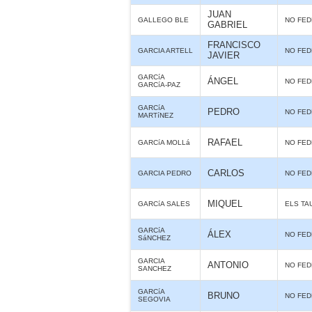
JUAN
GALLEGO BLE
NO FE
GABRIEL
FRANCISCO
GARCIA ARTELL
NO FE
JAVIER
GARCíA
ÁNGEL
NO FE
GARCíA-PAZ
GARCíA
PEDRO
NO FE
MARTíNEZ
RAFAEL
GARCíA MOLLá
NO FE
CARLOS
GARCIA PEDRO
NO FE
MIQUEL
GARCíA SALES
ELS TA
GARCíA
ÁLEX
NO FE
SáNCHEZ
GARCIA
ANTONIO
NO FE
SANCHEZ
GARCíA
BRUNO
NO FE
SEGOVIA