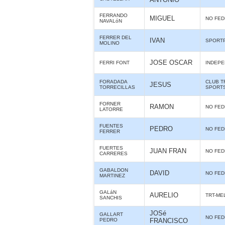
FERRANDO
MIGUEL
NO FE
NAVALóN
FERRER DEL
IVAN
SPORT
MOLINO
JOSE OSCAR
FERRI FONT
INDEPE
FORADADA
CLUB T
JESUS
TORRECILLAS
SPORTS
FORNER
RAMON
NO FE
LATORRE
FUENTES
PEDRO
NO FE
FERRER
FUERTES
JUAN FRAN
NO FE
CARRERES
GABALDON
DAVID
NO FE
MARTINEZ
GALáN
AURELIO
TRT-ME
SANCHIS
JOSé
GALLART
NO FE
PEDRO
FRANCISCO