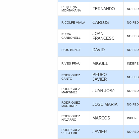
REQUENA
FERNANDO
NO FE
MONTAÑANA
CARLOS
RICOLFE VIALA
NO FE
JOAN
RIERA
NO FE
CARBONELL
FRANCESC
DAVID
RIOS BENET
NO FE
MIGUEL
RIVES FRAU
INDEPE
PEDRO
RODRIGUEZ
NO FE
CANTO
JAVIER
RODRíGUEZ
JUAN JOSé
NO FE
MARTíNEZ
RODRIGUEZ
JOSE MARIA
NO FE
MARTINEZ
RODRIGUEZ
MARCOS
INDEPE
NAVARRO
RODRíGUEZ
JAVIER
NO FE
VILLAAMIL