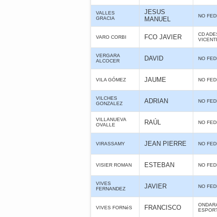
JESUS
VALLES
NO FE
GRACIA
MANUEL
CD ADE
FCO JAVIER
VARO CORBI
VICENT
VERGARA
DAVID
NO FE
ALCOCER
JAUME
VILA GÓMEZ
NO FE
VILCHES
ADRIAN
NO FE
GONZALEZ
VILLANUEVA
RAÚL
NO FE
OVALLE
JEAN PIERRE
VIRASSAMY
NO FE
ESTEBAN
VISIER ROMAN
NO FE
VIVES
JAVIER
NO FE
FERNANDEZ
ONDARA
FRANCISCO
VIVES FORNéS
ESPOR