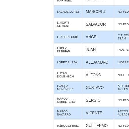
MARTINEZ
MARCOS J
LACRUZ LOPEZ
NO FE
LIMORTI
SALVADOR
NO FE
CLIMENT
C.T. R
ANGEL
LLACER FURIÓ
TEAM
LOPEZ
JUAN
INDEPE
CEBRIAN
ALEJANDRO
LOPEZ PLAZA
INDEPE
LUCAS
ALFONS
NO FE
DOMÈNECH
LVAREZ
A.D. TR
GUSTAVO
MENÉNDEZ
AVILES
MARCO
SERGIO
NO FE
CARRETERO
MARCO
ARCOS 
VICENTE
NAVARRO
ALBAC
GUILLERMO
MáRQUEZ RUIZ
NO FE