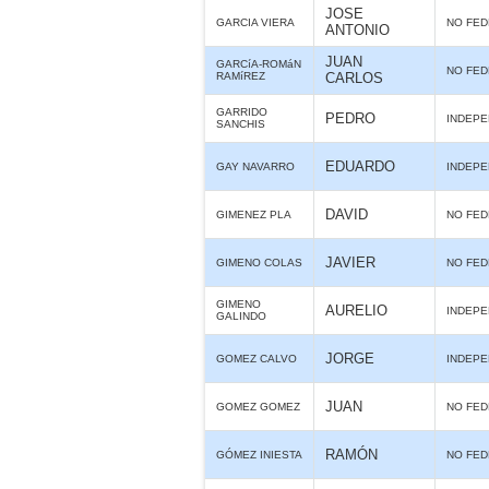
JOSE
GARCIA VIERA
NO FE
ANTONIO
JUAN
GARCíA-ROMáN
NO FE
RAMíREZ
CARLOS
GARRIDO
PEDRO
INDEPE
SANCHIS
EDUARDO
GAY NAVARRO
INDEPE
DAVID
GIMENEZ PLA
NO FE
JAVIER
GIMENO COLAS
NO FE
GIMENO
AURELIO
INDEPE
GALINDO
JORGE
GOMEZ CALVO
INDEPE
JUAN
GOMEZ GOMEZ
NO FE
RAMÓN
GÓMEZ INIESTA
NO FE