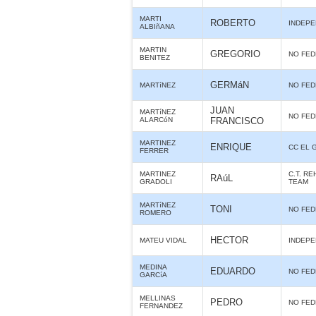
MARTI
ROBERTO
INDEPE
ALBIñANA
MARTIN
GREGORIO
NO FE
BENITEZ
GERMáN
MARTíNEZ
NO FE
JUAN
MARTíNEZ
NO FE
ALARCóN
FRANCISCO
MARTINEZ
ENRIQUE
CC EL 
FERRER
MARTINEZ
C.T. R
RAúL
GRADOLI
TEAM
MARTíNEZ
TONI
NO FE
ROMERO
HECTOR
MATEU VIDAL
INDEPE
MEDINA
EDUARDO
NO FE
GARCíA
MELLINAS
PEDRO
NO FE
FERNANDEZ