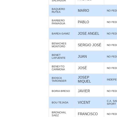
SALVADOR
BAQUERO
MARIO
NO FE
RUTEA
BARBERO
PABLO
NO FE
PANIAGUA
JOSE ANGEL
BAREA GAMIZ
NO FE
BENACHES
SERGIO JOSÉ
NO FE
MONTORO
BENET
JUAN
NO FE
LAFUENTE
BENEYTO
JOSÉ
NO FE
CARMONA
JOSEP
BIOSCA
INDEPE
TARONGER
MIQUEL
JAVIER
BORIA BRESO
NO FE
C.A. S
VICENT
BOU TEJADA
SPORT
BRONCHAL
FRANCISCO
NO FE
SAEZ