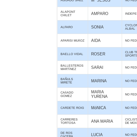
Mª JESÚS
AGUADO SÁEZ
NO FE
ALAPONT
AMPARO
INDEPE
CHILET
CYCLO
SONIA
ALFARO
ALBAL
AIDA
APARISI MUñOZ
NO FE
CLUB T
ROSER
BAELLO VIDAL
SPORTS
BALLESTEROS
SARAI
NO FE
MARTíNEZ
BAÑULS
MARINA
NO FE
MIRETE
MARIA
CAñADO
NO FE
GOMEZ
YURENA
MóNICA
CARDETE ROIG
NO FE
CARRERES
CICLIS
ANA MARIA
TORTOSA
DE MOI
DE ROS
LUCIA
NO FE
CóCERA