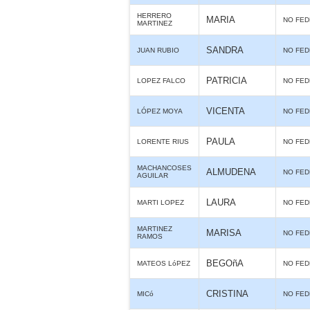
HERRERO
MARIA
NO FE
MARTINEZ
SANDRA
JUAN RUBIO
NO FE
PATRICIA
LOPEZ FALCO
NO FE
VICENTA
LÓPEZ MOYA
NO FE
PAULA
LORENTE RIUS
NO FE
MACHANCOSES
ALMUDENA
NO FE
AGUILAR
LAURA
MARTI LOPEZ
NO FE
MARTINEZ
MARISA
NO FE
RAMOS
BEGOñA
MATEOS LóPEZ
NO FE
CRISTINA
MICó
NO FE