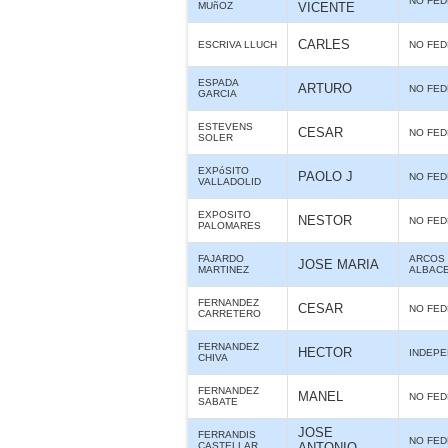
NO FE
MUñOZ
VICENTE
CARLES
ESCRIVA LLUCH
NO FE
ESPADA
ARTURO
NO FE
GARCIA
ESTEVENS
CESAR
NO FE
SOLER
EXPóSITO
PAOLO J
NO FE
VALLADOLID
EXPOSITO
NESTOR
NO FE
PALOMARES
FAJARDO
ARCOS 
JOSE MARIA
MARTINEZ
ALBAC
FERNANDEZ
CESAR
NO FE
CARRETERO
FERNANDEZ
HECTOR
INDEPE
CHIVA
FERNANDEZ
MANEL
NO FE
SABATE
JOSE
FERRANDIS
NO FE
CASTELLAR
ANTONIO