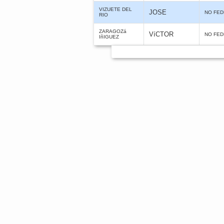
VIZUETE DEL
JOSE
NO FE
RIO
ZARAGOZá
VíCTOR
NO FE
IñIGUEZ