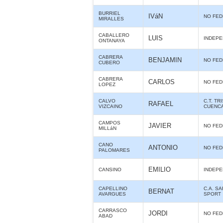
BURRIEL
IVáN
NO FE
MIRALLES
CABALLERO
LUIS
INDEPE
ONTANAYA
CABRERA
BENJAMIN
NO FE
CUBERO
CABRERA
CARLOS
NO FE
LOPEZ
CALVO
C.T. T
RAFAEL
VIZCAINO
CUENC
CAMPOS
JAVIER
NO FE
MILLáN
CANO
ANTONIO
NO FE
PALOMARES
EMILIO
CANSINO
INDEPE
CAPELLINO
C.A. S
BERNAT
AVARGUES
SPORT
CARRASCO
JORDI
NO FE
ABAD