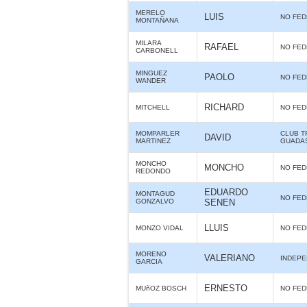
MERELO
LUIS
NO FE
MONTAÑANA
MILARA
RAFAEL
NO FE
CARBONELL
MINGUEZ
PAOLO
NO FE
WANDER
RICHARD
MITCHELL
NO FE
MOMPARLER
CLUB T
DAVID
MARTINEZ
GUADA
MONCHO
MONCHO
NO FE
REDONDO
EDUARDO
MONTAGUD
NO FE
GONZALVO
SENEN
LLUIS
MONZO VIDAL
NO FE
MORENO
VALERIANO
INDEPE
GARCIA
ERNESTO
MUñOZ BOSCH
NO FE