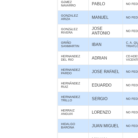
GóMEZ
PABLO
NO FE
NAVARRO
GONZALEZ
MANUEL
NO FE
ARIZA
JOSE
GONZáLEZ
NO FE
RIVERA
ANTONIO
GRIÑO
C. A. Q
IBAN
SANMARTIN
TRIATL
HERNANDEZ
CD ADE
ADRIAN
DEL RIO
VICENT
HERNANDEZ
JOSE RAFAEL
NO FE
PARDO
HERNÁNDEZ
EDUARDO
NO FE
RUIZ
HERNANDEZ
SERGIO
NO FE
TRILLO
HERRAIZ
LORENZO
NO FE
ANGUIX
HIDALGO
JUAN MIGUEL
NO FE
BARONA