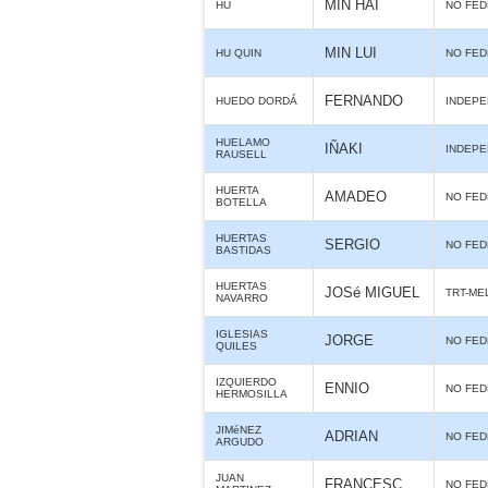
MIN HAI
HU
NO FE
MIN LUI
HU QUIN
NO FE
FERNANDO
HUEDO DORDÁ
INDEPE
HUELAMO
IÑAKI
INDEPE
RAUSELL
HUERTA
AMADEO
NO FE
BOTELLA
HUERTAS
SERGIO
NO FE
BASTIDAS
HUERTAS
JOSé MIGUEL
TRT-ME
NAVARRO
IGLESIAS
JORGE
NO FE
QUILES
IZQUIERDO
ENNIO
NO FE
HERMOSILLA
JIMéNEZ
ADRIAN
NO FE
ARGUDO
JUAN
FRANCESC
NO FE