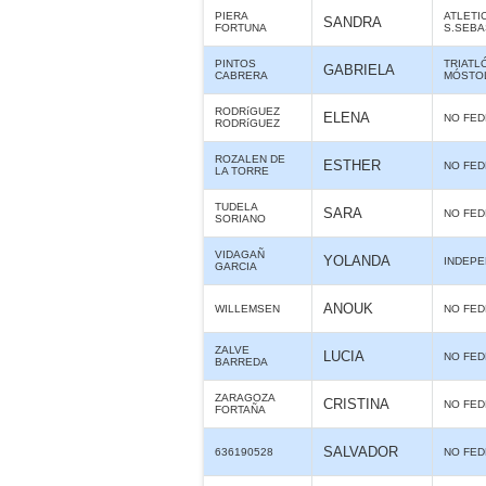
PIERA
ATLETI
SANDRA
FORTUNA
S.SEBA
PINTOS
TRIATL
GABRIELA
CABRERA
MÓSTO
RODRíGUEZ
ELENA
NO FE
RODRíGUEZ
ROZALEN DE
ESTHER
NO FE
LA TORRE
TUDELA
SARA
NO FE
SORIANO
VIDAGAÑ
YOLANDA
INDEPE
GARCIA
ANOUK
WILLEMSEN
NO FE
ZALVE
LUCIA
NO FE
BARREDA
ZARAGOZA
CRISTINA
NO FE
FORTAÑA
SALVADOR
636190528
NO FE