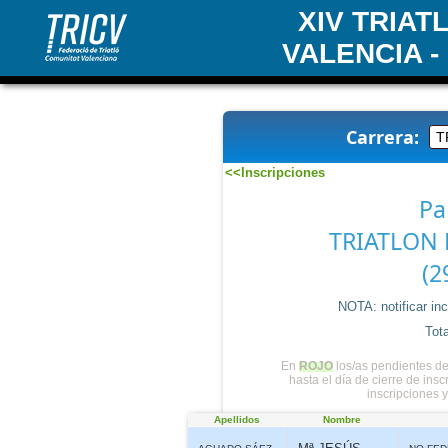
XIV TRIA
VALENCIA -
Carrera:
<<Inscripciones
Pa
TRIATLON 
(2
NOTA: notificar in
Tota
En
ROJO
los/as pendientes de
hasta el día de cierre de ins
inscripciones 
Apellidos
Nombre