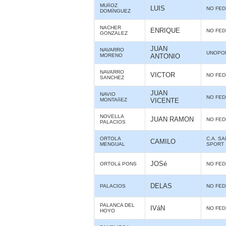
MUñOZ
LUIS
NO FE
DOMíNGUEZ
NACHER
ENRIQUE
NO FE
GONZALEZ
JUAN
NAVARRO
UNOPO
MORENO
ANTONIO
NAVARRO
VICTOR
NO FE
SANCHEZ
JUAN
NAVIO
NO FE
MONTAñEZ
VICENTE
NOVELLA
JUAN RAMON
NO FE
PALACIOS
ORTOLA
C.A. S
CAMILO
MENGUAL
SPORT
JOSé
ORTOLá PONS
NO FE
DELAS
PALACIOS
NO FE
PALANCA DEL
IVáN
NO FE
HOYO