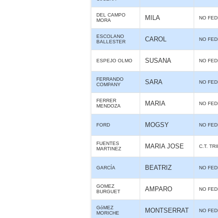
DEL CAMPO
MILA
NO FE
MORA
ESCOLANO
CAROL
NO FE
BALLESTER
SUSANA
ESPEJO OLMO
NO FE
FERRANDO
SARA
NO FE
COMPANY
FERRER
MARIA
NO FE
MENDOZA
MOGSY
FORD
NO FE
FUENTES
MARIA JOSE
C.T. TR
MARTINEZ
BEATRIZ
GARCÍA
NO FE
GOMEZ
AMPARO
NO FE
BURGUET
GóMEZ
MONTSERRAT
NO FE
MORICHE