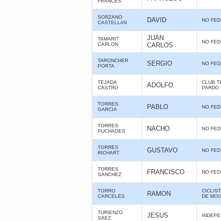
FRANCES
SORZANO
DAVID
NO FE
CASTELLóN
JUAN
TAMARIT
NO FE
CARLON
CARLOS
TARONCHER
SERGIO
NO FE
PORTA
TEJADA
CLUB T
ADOLFO
CASTRO
PARDO
TORRES
PABLO
NO FE
GARCIA
TORRES
NACHO
NO FE
PUCHADES
TORRES
GUSTAVO
NO FE
RICHART
TORRES
FRANCISCO
NO FE
SANCHEZ
TORRO
CICLIS
RAMON
CARCELES
DE MOI
TURIENZO
JESUS
INDEPE
SAEZ