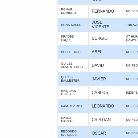
POMAR
FERNANDO
NO FE
DOMINGO
JOSE
PONS SALES
TRILAV
VICENTE
PRADES
CT HUR
SERGIO
LUQUE
HAMME
ABEL
PUCHE ROIG
NO FE
QUILEZ
DAVID
NO FE
ARMENTEROS
QUIRóS
JAVIER
NO FE
BALLESTER
RABADÁN
CARLOS
INDEPE
GINÉS
LEONARDO
RAMíREZ ROA
NO FE
RAMOS
CRISTIAN
NO FE
MARZAL
REDONDO
OSCAR
NO FE
MARQUES