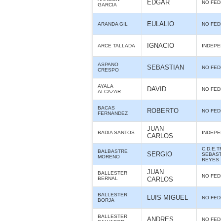
EDGAR
NO FE
GARCIA
EULALIO
ARANDA GIL
NO FE
IGNACIO
ARCE TALLADA
INDEPE
ASPANO
SEBASTIAN
NO FE
CRESPO
AYALA
DAVID
NO FE
ALCAZAR
BACAS
ROBERTO
NO FE
FERNANDEZ
JUAN
BADIA SANTOS
INDEPE
CARLOS
C.D.E.
BALBASTRE
SERGIO
SEBAST
MORENO
REYES
JUAN
BALLESTER
NO FE
BERNAL
CARLOS
BALLESTER
LUIS MIGUEL
NO FE
BORJA
BALLESTER
ANDRES
NO FE