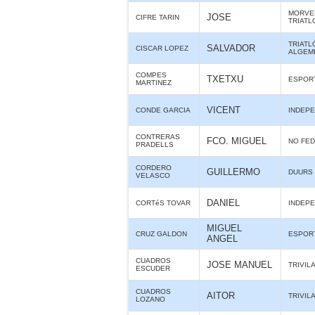
MORVE
JOSE
CIFRE TARIN
TRIATL
TRIATL
SALVADOR
CISCAR LOPEZ
ALGEM
COMPES
TXETXU
ESPORT
MARTINEZ
VICENT
CONDE GARCIA
INDEPE
CONTRERAS
FCO. MIGUEL
NO FE
PRADELLS
CORDERO
GUILLERMO
DUURS
VELASCO
DANIEL
CORTéS TOVAR
INDEPE
MIGUEL
CRUZ GALDON
ESPORT
ANGEL
CUADROS
JOSE MANUEL
TRIVIL
ESCUDER
CUADROS
AITOR
TRIVIL
LOZANO