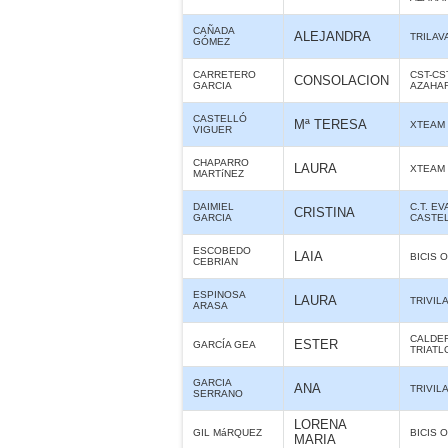
CAÑADA
ALEJANDRA
TRILAV
GÓMEZ
CARRETERO
CST-CS
CONSOLACION
GARCIA
AZAHA
CASTELLÓ
Mª TERESA
XTEAM
VIGUER
CHAPARRO
LAURA
XTEAM
MARTíNEZ
DAIMIEL
C.T. E
CRISTINA
GARCIA
CASTE
ESCOBEDO
LAIA
BICIS O
CEBRIAN
ESPINOSA
LAURA
TRIVIL
ARASA
CALDE
ESTER
GARCÍA GEA
TRIATL
GARCIA
ANA
TRIVIL
SERRANO
LORENA
GIL MáRQUEZ
BICIS O
MARIA