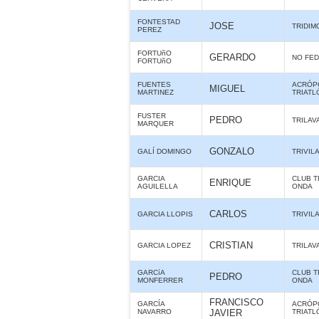
FONTESTAD
JOSE
TRIDIM
PEREZ
FORTUñO
GERARDO
NO FE
FORTUñO
FUENTES
ACRÓP
MIGUEL
MARTINEZ
TRIATL
FUSTER
PEDRO
TRILAV
MARQUER
GONZALO
GALÍ DOMINGO
TRIVIL
GARCIA
CLUB T
ENRIQUE
AGUILELLA
ONDA
CARLOS
GARCIA LLOPIS
TRIVIL
CRISTIAN
GARCIA LOPEZ
TRILAV
GARCíA
CLUB T
PEDRO
MONFERRER
ONDA
FRANCISCO
GARCÍA
ACRÓP
NAVARRO
JAVIER
TRIATL