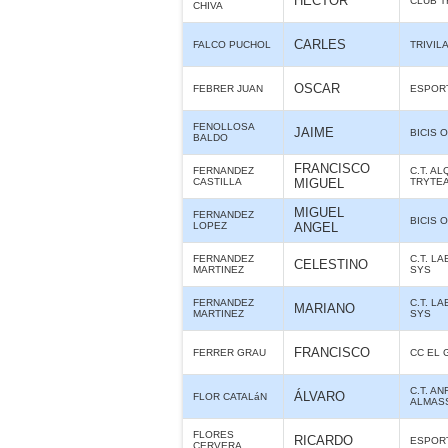
HÉCTOR
CLUB T
CHIVA
CARLES
FALCO PUCHOL
TRIVIL
OSCAR
FEBRER JUAN
ESPORT
FENOLLOSA
JAIME
BICIS O
BALDO
FRANCISCO
FERNANDEZ
C.T. A
CASTILLA
MIGUEL
TRYTE
MIGUEL
FERNANDEZ
BICIS O
LOPEZ
ANGEL
FERNANDEZ
C.T. L
CELESTINO
MARTINEZ
SYS
FERNANDEZ
C.T. L
MARIANO
MARTINEZ
SYS
FRANCISCO
FERRER GRAU
CC EL 
C.T. AN
ÁLVARO
FLOR CATALáN
ALMAS
FLORES
RICARDO
ESPORT
CERVERA