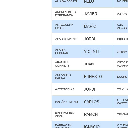
NELO
ALIAGA FOSATI
NO FE
ANDRES DE LA
JAVIER
A300W 
ESPERANZA
ANTEQUERA
C.D.
MARIO
PéREZ
ALCUD
JORDI
APARICI MARTI
BICIS O
APARISI
VICENTE
XTEAM
CEBRIÁN
ARÀMBUL
CST-CS
JUAN
CORREAS
AZAHA
ARLANDES
ERNESTO
DUURS
BAENA
JORDI
AYET TOBIAS
TRIVIL
C.T. E
CARLOS
BAGÁN GIMENO
CASTE
BARRACHINA
RAMON
TRAGA
ABAD
BARRAGAN
C.T. E
IGNACIO