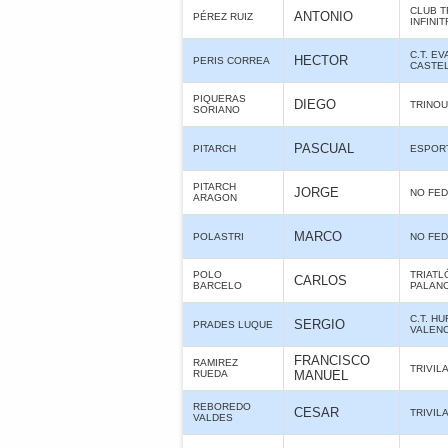
CLUB T
ANTONIO
PÉREZ RUIZ
INFINIT
C.T. E
HECTOR
PERIS CORREA
CASTE
PIQUERAS
DIEGO
TRINO
SORIANO
PASCUAL
PITARCH
ESPORT
PITARCH
JORGE
NO FE
ARAGON
MARCO
POLASTRI
NO FE
POLO
TRIATL
CARLOS
BARCELO
PALANC
C.T. H
SERGIO
PRADES LUQUE
VALENC
FRANCISCO
RAMIREZ
TRIVIL
RUEDA
MANUEL
REBOREDO
CESAR
TRIVIL
VALDES