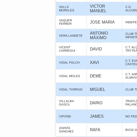
VICTOR
VALLS
C.D.
MORALES
MANUEL
ALCUD
VAQUER
JOSE MARIA
INDEPE
FERRER
ANTONIO
CLUB T
VERA LANDETE
MÁXIMO
INFINIT
VICENT
C.T. A
DAVID
CARREGUI
TRYTE
C.T. E
XAVI
VIDAL FOLCH
CASTE
C.T. AN
DEME
VIDAL MOLES
ALMAS
MIGUEL
VIDAL TORRIJO
CLUB T
VILLALBA
TRIATL
DARIO
GASCó
PALANC
JAMES
VIPOND
NO FE
ZAPATA
RAFA
BICIS O
SANCHEZ