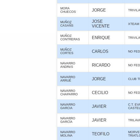
MORA
JORGE
TRIVIL
CHUECOS
JOSE
MUÑOZ
XTEAM
CASAÑS
VICENTE
MUÑOZ
ENRIQUE
TRIVIL
CONTRERAS
MUÑOZ
CARLOS
NO FE
CORTES
NAVARRO
RICARDO
NO FE
ANDRéS
NAVARRO
JORGE
CLUB T
ARRUÉ
NAVARRO
CECILIO
NO FE
CHAPARRO
NAVARRO
C.T. E
JAVIER
GARCIA
CASTE
NAVARRO
JAVIER
TRILAV
GARCÍA
NAVARRO
MORVE
TEOFILO
MOLINA
TRIATL