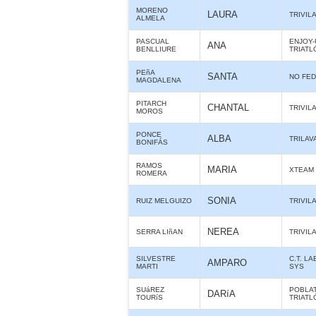
MORENO
LAURA
TRIVIL
ALMELA
PASCUAL
ENJOY-
ANA
BENLLIURE
TRIATL
PEñA
SANTA
NO FE
MAGDALENA
PITARCH
CHANTAL
TRIVIL
MOROS
PONCE
ALBA
TRILAV
BONIFÁS
RAMOS
MARIA
XTEAM
ROMERA
SONIA
RUIZ MELGUIZO
TRIVIL
NEREA
SERRA LIñAN
TRIVIL
SILVESTRE
C.T. L
AMPARO
MARTI
SYS
SUáREZ
POBLAT
DARíA
TOURíS
TRIATL