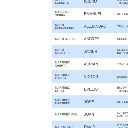
ISIDRO
LORENTE
TRIATL
MARQUéS
EMANUEL
NO FE
SERRA
MARTI
ALEJANDRO
TRIVIL
BARRACHINA
ANDRES
MARTI BELLES
DUURS
MARTí
CLUB T
JAVIER
MIRALLES
INFINIT
MARTINEZ
ADRIAN
TRIVIL
CHERTA
MARTINEZ
VICTOR
DUURS
GARCIA
MARTíNEZ
ENJOY-
EVELIO
LóPEZ
TRIATL
MARTINEZ
JOSE
NO FE
MARTINEZ
C.T. E
JOAN
MARTÍNEZ MAS
CASTE
C.T. AN
DAVID
MATA MUñOZ