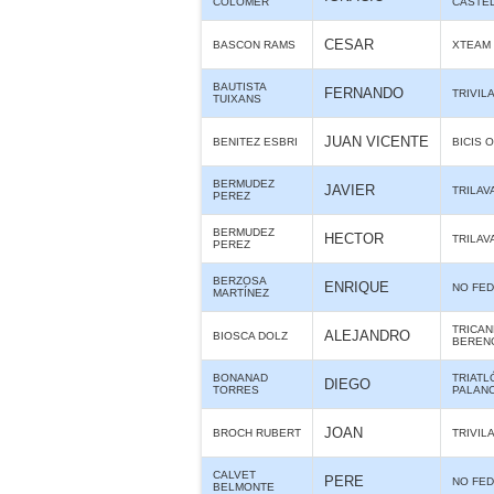
COLOMER
CASTE
CESAR
BASCON RAMS
XTEAM
BAUTISTA
FERNANDO
TRIVIL
TUIXANS
JUAN VICENTE
BENITEZ ESBRI
BICIS O
BERMUDEZ
JAVIER
TRILAV
PEREZ
BERMUDEZ
HECTOR
TRILAV
PEREZ
BERZOSA
ENRIQUE
NO FE
MARTÍNEZ
TRICAN
ALEJANDRO
BIOSCA DOLZ
BEREN
BONANAD
TRIATL
DIEGO
TORRES
PALANC
JOAN
BROCH RUBERT
TRIVIL
CALVET
PERE
NO FE
BELMONTE