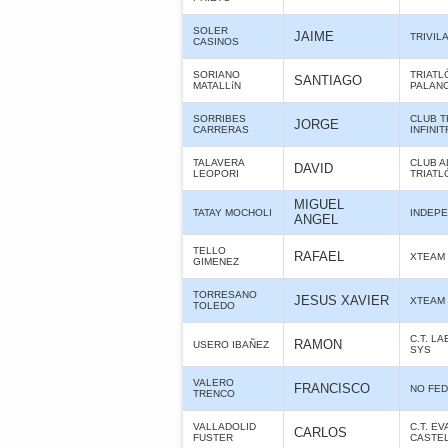
SOLER
JAIME
TRIVIL
CASINOS
SORIANO
TRIATL
SANTIAGO
MATALLíN
PALANC
SORRIBES
CLUB T
JORGE
CARRERAS
INFINIT
TALAVERA
CLUB 
DAVID
LEOPORI
TRIATL
MIGUEL
TATAY MOCHOLI
INDEPE
ANGEL
TELLO
RAFAEL
XTEAM
GIMENEZ
TORRESANO
JESUS XAVIER
XTEAM
TOLEDO
C.T. L
RAMON
USERO IBAÑEZ
SYS
VALERO
FRANCISCO
NO FE
TRENCO
VALLADOLID
C.T. E
CARLOS
FUSTER
CASTE