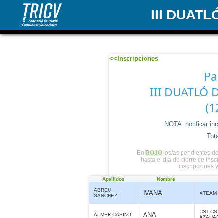
III DUAT
<<Inscripciones
Pa
III DUATLÓ 
(1
NOTA: notificar in
Tota
En
ROJO
los/as pendientes de
hasta el día de cierre de ins
inscripciones 
Apellidos
Nombre
ABREU
IVANA
XTEAM
SANCHEZ
CST-CS
ANA
ALMER CASINO
AZAHA