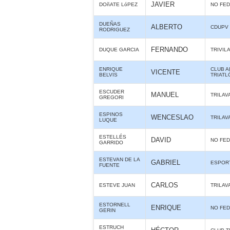
JAVIER
DOñATE LóPEZ
NO FE
DUEÑAS
ALBERTO
CDUPV 
RODRIGUEZ
FERNANDO
DUQUE GARCIA
TRIVIL
ENRIQUE
CLUB 
VICENTE
BELVIS
TRIATL
ESCUDER
MANUEL
TRILAV
GREGORI
ESPINOS
WENCESLAO
TRILAV
LUQUE
ESTELLÉS
DAVID
NO FE
GARRIDO
ESTEVAN DE LA
GABRIEL
ESPORT
FUENTE
CARLOS
ESTEVE JUAN
TRILAV
ESTORNELL
ENRIQUE
NO FE
GERIN
ESTRUCH