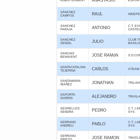
ANASTASIO
RUBIO GISBERT
ESPORT
SÁNCHEZ
RAUL
INDEPE
CAMPOS
SANCHEZ
C.T. E
ANTONIO
PARAJA
CASTE
SANCHEZ
CLUB T
JULIO
SENDIL
BASILI
SANCHIS
JOSE RAMóN
S.D.C
BENAVENT
SANTACATALINA
CARLOS
XTEAM
TEJERINA
SANTAMARIA
JONATHAN
TRILAV
IBAÑEZ
SAPORTA
ALEJANDRO
TRIVIL
GORRIS
SEGRELLES
C.T. L
PEDRO
SENDRA
SYS
SERRANO
C.T. L
PABLO
ANDREU
SYS
SERRANO
JOSE RAMON
TRIATL
PRIETO