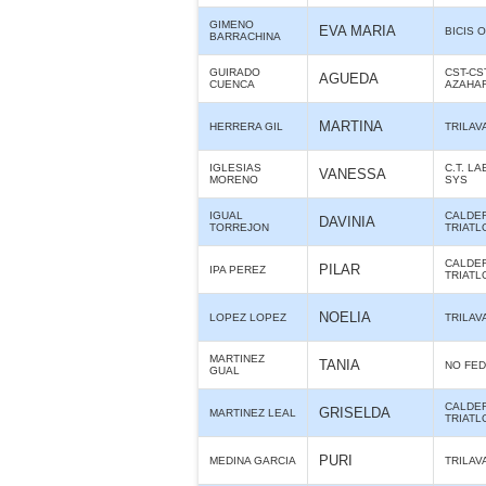
GIMENO
EVA MARIA
BICIS O
BARRACHINA
GUIRADO
CST-CS
AGUEDA
CUENCA
AZAHA
MARTINA
HERRERA GIL
TRILAV
IGLESIAS
C.T. L
VANESSA
MORENO
SYS
IGUAL
CALDE
DAVINIA
TORREJON
TRIATL
CALDE
PILAR
IPA PEREZ
TRIATL
NOELIA
LOPEZ LOPEZ
TRILAV
MARTINEZ
TANIA
NO FE
GUAL
CALDE
GRISELDA
MARTINEZ LEAL
TRIATL
PURI
MEDINA GARCIA
TRILAV