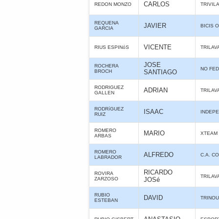
CARLOS
REDON MONZO
TRIVIL
REQUENA
JAVIER
BICIS O
GARCIA
VICENTE
RIUS ESPINóS
TRILAV
JOSE
ROCHERA
NO FE
BROCH
SANTIAGO
RODRIGUEZ
ADRIAN
TRILAV
GALLEN
RODRíGUEZ
ISAAC
INDEPE
RUIZ
ROMERO
MARIO
XTEAM
ARBAS
ROMERO
ALFREDO
C.A. C
LABRADOR
RICARDO
ROVIRA
TRILAV
ZARZOSO
JOSé
RUBIO
DAVID
TRINO
ESTEBAN