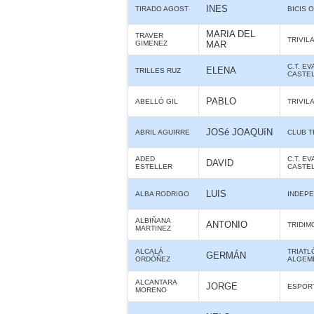
INES
TIRADO AGOST
BICIS O
MARIA DEL
TRAVER
TRIVIL
GIMENEZ
MAR
C.T. E
ELENA
TRILLES RUZ
CASTE
PABLO
ABELLÓ GIL
TRIVIL
JOSé JOAQUíN
ABRIL AGUIRRE
CLUB T
ADED
C.T. E
DAVID
ESTELLER
CASTE
LUIS
ALBA RODRIGO
INDEPE
ALBIÑANA
ANTONIO
TRIDIM
MARTINEZ
ALCALÁ
TRIATL
GERMÁN
ORDÓÑEZ
ALGEM
ALCANTARA
JORGE
ESPORT
MORENO