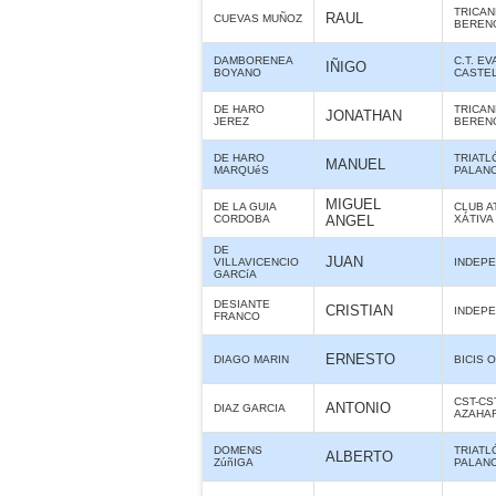
TRICAN
RAUL
CUEVAS MUÑOZ
BEREN
DAMBORENEA
C.T. E
IÑIGO
BOYANO
CASTE
DE HARO
TRICAN
JONATHAN
JEREZ
BEREN
DE HARO
TRIATL
MANUEL
MARQUéS
PALANC
MIGUEL
DE LA GUIA
CLUB A
CORDOBA
ANGEL
XÁTIVA
DE
JUAN
VILLAVICENCIO
INDEPE
GARCíA
DESIANTE
CRISTIAN
INDEPE
FRANCO
ERNESTO
DIAGO MARIN
BICIS O
CST-CS
ANTONIO
DIAZ GARCIA
AZAHA
DOMENS
TRIATL
ALBERTO
ZúñIGA
PALANC