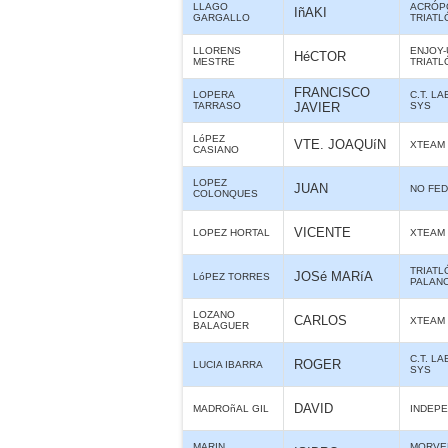
LLAGO
ACRÓP
IñAKI
GARGALLO
TRIATL
LLORENS
ENJOY-
HéCTOR
MESTRE
TRIATL
FRANCISCO
LOPERA
C.T. L
TARRASO
JAVIER
SYS
LóPEZ
VTE. JOAQUíN
XTEAM
CASIANO
LOPEZ
JUAN
NO FE
COLONQUES
VICENTE
LOPEZ HORTAL
XTEAM
TRIATL
JOSé MARíA
LóPEZ TORRES
PALANC
LOZANO
CARLOS
XTEAM
BALAGUER
C.T. L
ROGER
LUCIA IBARRA
SYS
DAVID
MADROñAL GIL
INDEPE
MARIN
MORVE