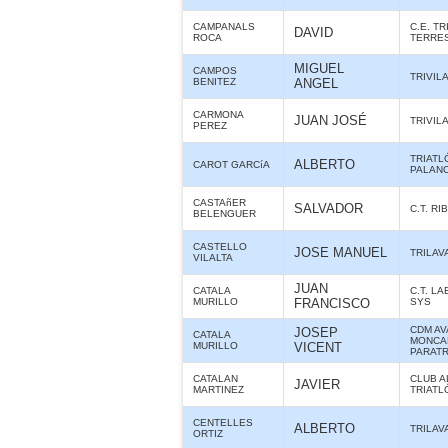
CAMPANALS
C.E. T
DAVID
ROCA
TERRES
MIGUEL
CAMPOS
TRIVIL
BENITEZ
ANGEL
CARMONA
JUAN JOSÉ
TRIVIL
PEREZ
TRIATL
ALBERTO
CAROT GARCíA
PALANC
CASTAñER
SALVADOR
C.T. RI
BELENGUER
CASTELLO
JOSE MANUEL
TRILAV
VILALTA
JUAN
CATALA
C.T. L
MURILLO
FRANCISCO
SYS
CDM AV
JOSEP
CATALA
MONCAD
MURILLO
VICENT
PARATR
CATALAN
CLUB 
JAVIER
MARTINEZ
TRIATL
CENTELLES
ALBERTO
TRILAV
ORTIZ