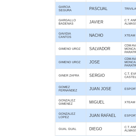
GARCIA
PASCUAL
TRIVIL
SEGURA
GARGALLO
C.T. AN
JAVIER
BADENAS
ALMAS
GAVIDIA
NACHO
XTEAM
CANTOS
CDM AV
SALVADOR
GIMENO UROZ
MONCAD
PARATR
CDM AV
JOSE
GIMENO UROZ
MONCAD
PARATR
C.T. E
SERGIO
GINER ZAFRA
CASTE
GOMEZ
JUAN JOSE
ESPORT
FERNANDEZ
GONZALEZ
MIGUEL
XTEAM
GIMENEZ
GONZALEZ
JUAN RAFAEL
ESPORT
LOPEZ
C.T. AN
DIEGO
GUAL GUAL
ALMAS