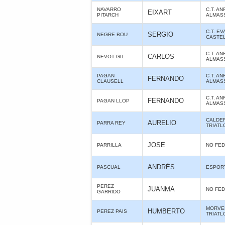
NAVARRO
C.T. AN
EIXART
PITARCH
ALMAS
C.T. E
SERGIO
NEGRE BOU
CASTE
C.T. AN
CARLOS
NEVOT GIL
ALMAS
PAGAN
C.T. AN
FERNANDO
CLAUSELL
ALMAS
C.T. AN
FERNANDO
PAGAN LLOP
ALMAS
CALDE
AURELIO
PARRA REY
TRIATL
JOSE
PARRILLA
NO FE
ANDRÉS
PASCUAL
ESPORT
PEREZ
JUANMA
NO FE
GARRIDO
MORVE
HUMBERTO
PEREZ PAIS
TRIATL