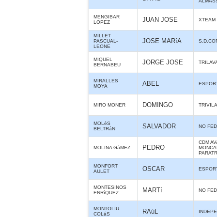
ALMAS
MENGIBAR
JUAN JOSE
XTEAM
LOPEZ
MILLET
JOSE MARíA
PASCUAL-
S.D.C
LEONE
MIQUEL
JORGE JOSE
TRILAV
BERNABEU
MIRALLES
ABEL
ESPORT
MOYA
DOMINGO
MIRO MONER
TRIVIL
MOLéS
SALVADOR
NO FE
BELTRáN
CDM AV
PEDRO
MOLINA GáMEZ
MONCAD
PARATR
MONFORT
OSCAR
ESPORT
AULET
MONTESINOS
MARTí
NO FE
ENRíQUEZ
MONTOLIU
RAúL
INDEPE
COLáS