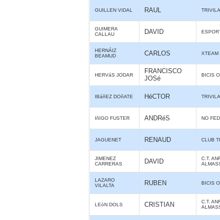
RAUL
GUILLEN VIDAL
TRIVIL
GUIMERA
DAVID
ESPORT
CALLAU
HERNÁIZ
CARLOS
XTEAM
BEAMUD
FRANCISCO
HERVáS JODAR
BICIS O
JOSé
HéCTOR
IBáñEZ DOñATE
TRIVIL
ANDRéS
IñIGO FUSTER
NO FE
RENAUD
JAGUENET
CLUB T
JIMENEZ
C.T. AN
DAVID
CARRERAS
ALMAS
LAZARO
RUBEN
BICIS O
VILALTA
C.T. AN
CRISTIAN
LEóN DOLS
ALMAS