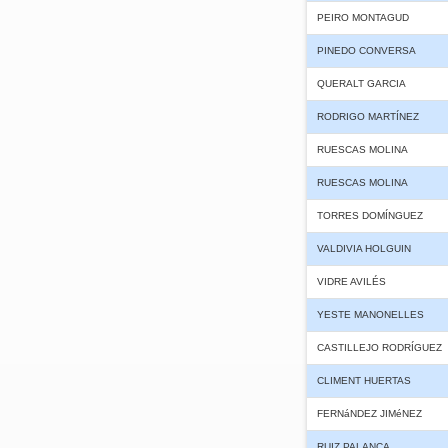
PEIRO MONTAGUD
PINEDO CONVERSA
QUERALT GARCIA
RODRIGO MARTÍNEZ
RUESCAS MOLINA
RUESCAS MOLINA
TORRES DOMÍNGUEZ
VALDIVIA HOLGUIN
VIDRE AVILÉS
YESTE MANONELLES
CASTILLEJO RODRÍGUEZ
CLIMENT HUERTAS
FERNáNDEZ JIMéNEZ
RUIZ PALANCA