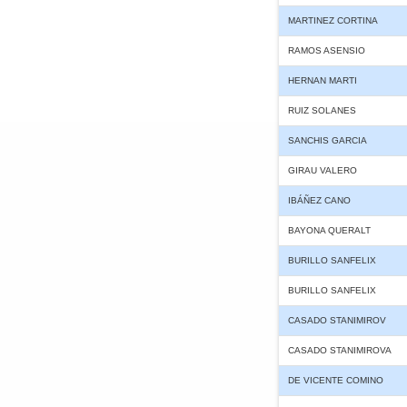
MARTINEZ CORTINA
RAMOS ASENSIO
HERNAN MARTI
RUIZ SOLANES
SANCHIS GARCIA
GIRAU VALERO
IBÁÑEZ CANO
BAYONA QUERALT
BURILLO SANFELIX
BURILLO SANFELIX
CASADO STANIMIROV
CASADO STANIMIROVA
DE VICENTE COMINO