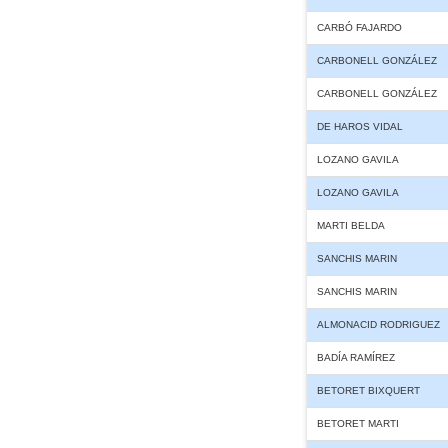
CARBÓ FAJARDO
CARBONELL GONZÁLEZ
CARBONELL GONZÁLEZ
DE HAROS VIDAL
LOZANO GAVILA
LOZANO GAVILA
MARTI BELDA
SANCHIS MARIN
SANCHIS MARIN
ALMONACID RODRIGUEZ
BADÍA RAMÍREZ
BETORET BIXQUERT
BETORET MARTI