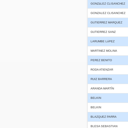
GONZáLEZ CLISANCHEZ
GONZALEZ CLISANCHEZ
GUTIERREZ MARQUEZ
GUTIERREZ SANZ
LARUMBE LóPEZ
MARTINEZ MOLINA
PEREZ BENITO
RODA ATIENZAR
RUIZ BARRERA
ARANDA MARTÍN
BELKIN
BELKIN
BLAZQUEZ PARRA
BLESA SEBASTIAN