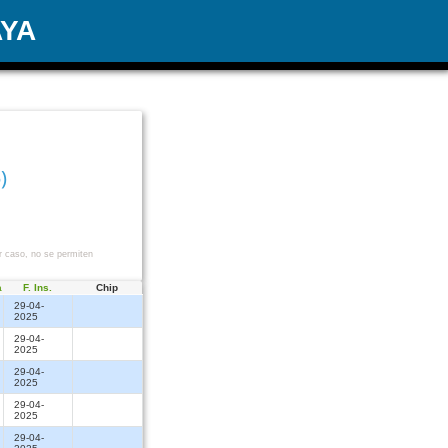
AYA
)
r caso, no se permiten
a
F. Ins.
Chip
29-04-
2025
29-04-
2025
29-04-
2025
29-04-
2025
29-04-