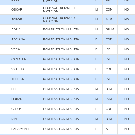
NATACION
CLUB VALENCIANO DE
OSCAR
M
CDM
NO
NATACION
CLUB VALENCIANO DE
JORGE
M
ALM
NO
NATACION
ADRIá
PCM TRIATLÓN MISLATA
M
PBJM
NO
ADRIANA
PCM TRIATLÓN MISLATA
F
CDF
NO
VERA
PCM TRIATLÓN MISLATA
F
IFF
NO
CANDELA
PCM TRIATLÓN MISLATA
F
JVF
NO
VIOLETA
PCM TRIATLÓN MISLATA
F
CDF
NO
TERESA
PCM TRIATLÓN MISLATA
F
JVF
NO
LEO
PCM TRIATLÓN MISLATA
M
BJM
NO
OSCAR
PCM TRIATLÓN MISLATA
M
JVM
NO
CHLOé
PCM TRIATLÓN MISLATA
F
CDF
NO
IAN
PCM TRIATLÓN MISLATA
M
BJM
NO
LARA YUNLE
PCM TRIATLÓN MISLATA
F
ALF
NO