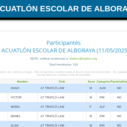
ACUATLÓN ESCOLAR DE ALBOR
Participantes
I ACUATLÓN ESCOLAR DE ALBORAYA (11/05/2025
NOTA: notificar incidencias a:
triatlocv@triatlocv.org
Total Inscritos/as: 319
entes de confirmar el pago - Solo se permiten cambios hasta el día de cierre de inscripciones - En cualquie
inscripciones y/o cambios el día de la prueba
Nombre
Club
Sexo
Categoria
Paratriatlet
HUGO
A7 TRIATLÓ LAW
M
ALM
NO
VICTOR
A7 TRIATLÓ LAW
M
IFM
NO
MARIA
A7 TRIATLÓ LAW
F
ALF
NO
MANEL
A7 TRIATLÓ LAW
M
IFM
NO
ALAN
A7 TRIATLÓ LAW
M
IFM
NO