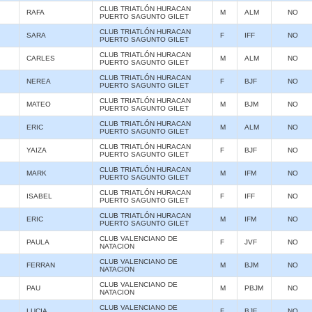
CLUB TRIATLÓN HURACAN
RAFA
M
ALM
NO
PUERTO SAGUNTO GILET
CLUB TRIATLÓN HURACAN
SARA
F
IFF
NO
PUERTO SAGUNTO GILET
CLUB TRIATLÓN HURACAN
CARLES
M
ALM
NO
PUERTO SAGUNTO GILET
CLUB TRIATLÓN HURACAN
NEREA
F
BJF
NO
PUERTO SAGUNTO GILET
CLUB TRIATLÓN HURACAN
MATEO
M
BJM
NO
PUERTO SAGUNTO GILET
CLUB TRIATLÓN HURACAN
ERIC
M
ALM
NO
PUERTO SAGUNTO GILET
CLUB TRIATLÓN HURACAN
YAIZA
F
BJF
NO
PUERTO SAGUNTO GILET
CLUB TRIATLÓN HURACAN
MARK
M
IFM
NO
PUERTO SAGUNTO GILET
CLUB TRIATLÓN HURACAN
ISABEL
F
IFF
NO
PUERTO SAGUNTO GILET
CLUB TRIATLÓN HURACAN
ERIC
M
IFM
NO
PUERTO SAGUNTO GILET
CLUB VALENCIANO DE
PAULA
F
JVF
NO
NATACION
CLUB VALENCIANO DE
FERRAN
M
BJM
NO
NATACION
CLUB VALENCIANO DE
PAU
M
PBJM
NO
NATACION
CLUB VALENCIANO DE
LUCIA
F
BJF
NO