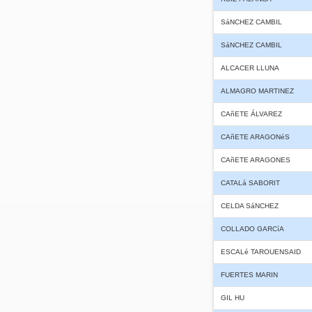
SáNCHEZ CAMBIL
SáNCHEZ CAMBIL
ALCACER LLUNA
ALMAGRO MARTINEZ
CAñETE ÁLVAREZ
CAñETE ARAGONéS
CAñETE ARAGONES
CATALá SABORIT
CELDA SáNCHEZ
COLLADO GARCíA
ESCALé TAROUENSAID
FUERTES MARIN
GIL HU