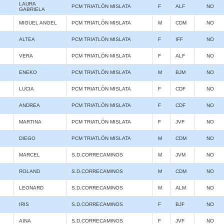
LAURA
PCM TRIATLÓN MISLATA
F
ALF
NO
GABRIELA
MIGUEL ANGEL
PCM TRIATLÓN MISLATA
M
CDM
NO
ALTEA
PCM TRIATLÓN MISLATA
F
IFF
NO
VERA
PCM TRIATLÓN MISLATA
F
ALF
NO
ENEKO
PCM TRIATLÓN MISLATA
M
BJM
NO
LUCIA
PCM TRIATLÓN MISLATA
F
CDF
NO
ANDREA
PCM TRIATLÓN MISLATA
F
CDF
NO
MARTINA
PCM TRIATLÓN MISLATA
F
JVF
NO
DIEGO
PCM TRIATLÓN MISLATA
M
CDM
NO
MARCEL
S.D.CORRECAMINOS
M
JVM
NO
ROLAND
S.D.CORRECAMINOS
M
CDM
NO
LEONARD
S.D.CORRECAMINOS
M
ALM
NO
IRIS
S.D.CORRECAMINOS
F
BJF
NO
AINA
S.D.CORRECAMINOS
F
JVF
NO