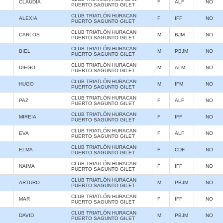
CLAUDIA
F
ALF
NO
PUERTO SAGUNTO GILET
CLUB TRIATLÓN HURACAN
ALEXIA
F
IFF
NO
PUERTO SAGUNTO GILET
CLUB TRIATLÓN HURACAN
CARLOS
M
BJM
NO
PUERTO SAGUNTO GILET
CLUB TRIATLÓN HURACAN
BIEL
M
PBJM
NO
PUERTO SAGUNTO GILET
CLUB TRIATLÓN HURACAN
DIEGO
M
ALM
NO
PUERTO SAGUNTO GILET
CLUB TRIATLÓN HURACAN
HUGO
M
IFM
NO
PUERTO SAGUNTO GILET
CLUB TRIATLÓN HURACAN
PAZ
F
ALF
NO
PUERTO SAGUNTO GILET
CLUB TRIATLÓN HURACAN
MIREIA
F
IFF
NO
PUERTO SAGUNTO GILET
CLUB TRIATLÓN HURACAN
EVA
F
ALF
NO
PUERTO SAGUNTO GILET
CLUB TRIATLÓN HURACAN
ELMA
F
CDF
NO
PUERTO SAGUNTO GILET
CLUB TRIATLÓN HURACAN
NAIMA
F
IFF
NO
PUERTO SAGUNTO GILET
CLUB TRIATLÓN HURACAN
ARTURO
M
PBJM
NO
PUERTO SAGUNTO GILET
CLUB TRIATLÓN HURACAN
MAR
F
IFF
NO
PUERTO SAGUNTO GILET
CLUB TRIATLÓN HURACAN
DAVID
M
PBJM
NO
PUERTO SAGUNTO GILET