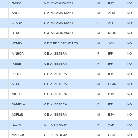
HUGO
C.A. VILAMARXANT
M
BJM
NO
ÀNGEL
C.A. VILAMARXANT
M
ALM
NO
CLARA
C.A. VILAMARXANT
F
ALF
NO
SERGI
C.A. VILAMARXANT
M
PBJM
NO
HENRY
C.D.T RESISTENTIA T3
M
JVM
NO
AINHOA
C.E.A. BETERA
F
IFF
NO
IRENE
C.E.A. BETERA
F
IFF
NO
JORGE
C.E.A. BETERA
M
IFM
NO
SERGI
C.E.A. BETERA
M
PBJM
NO
MIGUEL
C.E.A. BETERA
M
BJM
NO
DANIELA
C.E.A. BETERA
F
IFF
NO
ADRIáN
C.E.A. BETERA
M
BJM
NO
NOAH
C.T. RIBA-ROJA
F
ALF
NO
MARCOS
C.T. RIBA-ROJA
M
CDM
NO