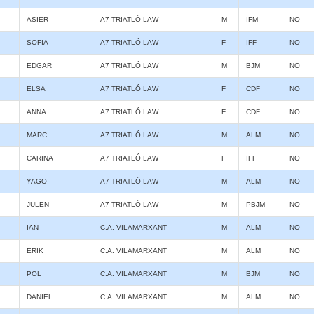
ASIER
A7 TRIATLÓ LAW
M
IFM
NO
SOFIA
A7 TRIATLÓ LAW
F
IFF
NO
EDGAR
A7 TRIATLÓ LAW
M
BJM
NO
ELSA
A7 TRIATLÓ LAW
F
CDF
NO
ANNA
A7 TRIATLÓ LAW
F
CDF
NO
MARC
A7 TRIATLÓ LAW
M
ALM
NO
CARINA
A7 TRIATLÓ LAW
F
IFF
NO
YAGO
A7 TRIATLÓ LAW
M
ALM
NO
JULEN
A7 TRIATLÓ LAW
M
PBJM
NO
IAN
C.A. VILAMARXANT
M
ALM
NO
ERIK
C.A. VILAMARXANT
M
ALM
NO
POL
C.A. VILAMARXANT
M
BJM
NO
DANIEL
C.A. VILAMARXANT
M
ALM
NO