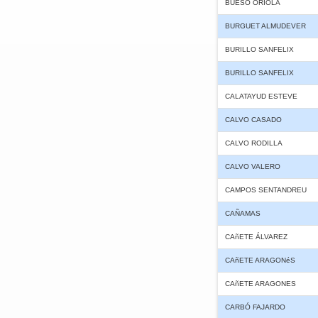
BUESO ORIOLA
BURGUET ALMUDEVER
BURILLO SANFELIX
BURILLO SANFELIX
CALATAYUD ESTEVE
CALVO CASADO
CALVO RODILLA
CALVO VALERO
CAMPOS SENTANDREU
CAÑAMAS
CAñETE ÁLVAREZ
CAñETE ARAGONéS
CAñETE ARAGONES
CARBÓ FAJARDO