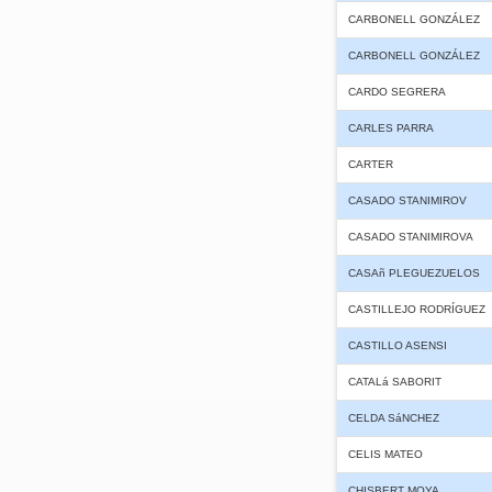
CARBONELL GONZÁLEZ
CARBONELL GONZÁLEZ
CARDO SEGRERA
CARLES PARRA
CARTER
CASADO STANIMIROV
CASADO STANIMIROVA
CASAñ PLEGUEZUELOS
CASTILLEJO RODRÍGUEZ
CASTILLO ASENSI
CATALá SABORIT
CELDA SáNCHEZ
CELIS MATEO
CHISBERT MOYA