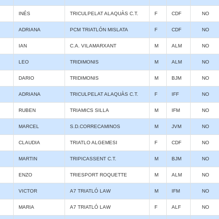
INÉS
TRICULPELAT ALAQUÀS C.T.
F
CDF
NO
ADRIANA
PCM TRIATLÓN MISLATA
F
CDF
NO
IAN
C.A. VILAMARXANT
M
ALM
NO
LEO
TRIDIMONIS
M
ALM
NO
DARIO
TRIDIMONIS
M
BJM
NO
ADRIANA
TRICULPELAT ALAQUÀS C.T.
F
IFF
NO
RUBEN
TRIAMICS SILLA
M
IFM
NO
MARCEL
S.D.CORRECAMINOS
M
JVM
NO
CLAUDIA
TRIATLO ALGEMESI
F
CDF
NO
MARTIN
TRIPICASSENT C.T.
M
BJM
NO
ENZO
TRIESPORT ROQUETTE
M
ALM
NO
VICTOR
A7 TRIATLÓ LAW
M
IFM
NO
MARIA
A7 TRIATLÓ LAW
F
ALF
NO