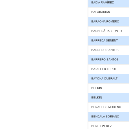
BADÍA RAMÍREZ
BALABARIAN
BARAONA ROMERO
BARBERÀ TABERNER
BARREDA SENENT
BARRERO SANTOS
BARRERO SANTOS
BATALLER TEROL
BAYONA QUERALT
BELKIN
BELKIN
BENACHES MORENO
BENDALA SORIANO
BENET PEREZ