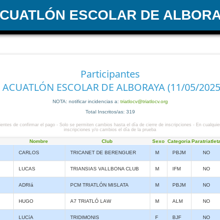
ACUATLÓN ESCOLAR DE ALBOR
Participantes
I ACUATLÓN ESCOLAR DE ALBORAYA (11/05/2025
NOTA: notificar incidencias a:
triatlocv@triatlocv.org
Total Inscritos/as: 319
entes de confirmar el pago - Solo se permiten cambios hasta el día de cierre de inscripciones - En cualquie
inscripciones y/o cambios el día de la prueba
Nombre
Club
Sexo
Categoria
Paratriatlet
CARLOS
TRICANET DE BERENGUER
M
PBJM
NO
LUCAS
TRIANSIAS VALLBONA CLUB
M
IFM
NO
ADRIá
PCM TRIATLÓN MISLATA
M
PBJM
NO
HUGO
A7 TRIATLÓ LAW
M
ALM
NO
LUCíA
TRIDIMONIS
F
BJF
NO