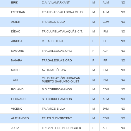
ERIK
C.A. VILAMARXANT
M
ALM
NO
ESTEBAN
TRIANSIAS VALLBONA CLUB
M
ALM
NO
ASIER
TRIAMICS SILLA
M
CDM
NO
DÍDAC
TRICULPELAT ALAQUÀS C.T.
M
IFM
NO
AINHOA
C.E.A. BETERA
F
IFF
NO
NAGORE
TRAGALEGUAS.ORG
F
ALF
NO
NAIARA
TRAGALEGUAS.ORG
F
IFF
NO
MANEL
A7 TRIATLÓ LAW
M
IFM
NO
CLUB TRIATLÓN HURACAN
TONI
M
IFM
NO
PUERTO SAGUNTO GILET
ROLAND
S.D.CORRECAMINOS
M
CDM
NO
LEONARD
S.D.CORRECAMINOS
M
ALM
NO
VICENÇ
TRIAMICS SILLA
M
JVM
NO
ALEJANDRO
TRIATLÓ ONTINYENT
M
CDM
NO
JULIA
TRICANET DE BERENGUER
F
ALF
NO