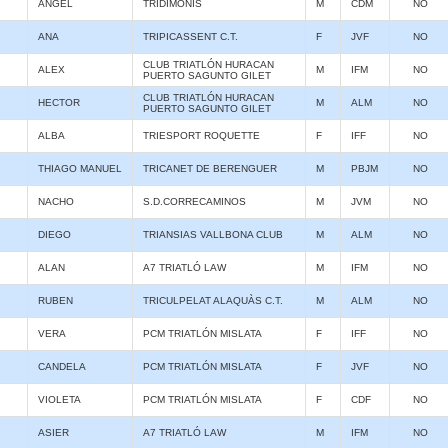
ANGEL
TRIDIMONIS
M
CDM
NO
ANA
TRIPICASSENT C.T.
F
JVF
NO
CLUB TRIATLÓN HURACAN
ALEX
M
IFM
NO
PUERTO SAGUNTO GILET
CLUB TRIATLÓN HURACAN
HECTOR
M
ALM
NO
PUERTO SAGUNTO GILET
ALBA
TRIESPORT ROQUETTE
F
IFF
NO
THIAGO MANUEL
TRICANET DE BERENGUER
M
PBJM
NO
NACHO
S.D.CORRECAMINOS
M
JVM
NO
DIEGO
TRIANSIAS VALLBONA CLUB
M
ALM
NO
ALAN
A7 TRIATLÓ LAW
M
IFM
NO
RUBEN
TRICULPELAT ALAQUÀS C.T.
M
ALM
NO
VERA
PCM TRIATLÓN MISLATA
F
IFF
NO
CANDELA
PCM TRIATLÓN MISLATA
F
JVF
NO
VIOLETA
PCM TRIATLÓN MISLATA
F
CDF
NO
ASIER
A7 TRIATLÓ LAW
M
IFM
NO