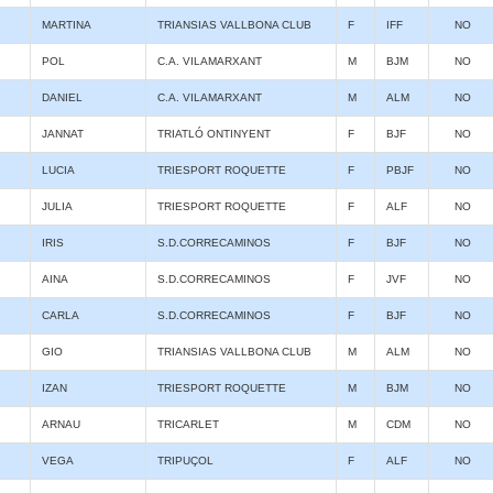
MARTINA
TRIANSIAS VALLBONA CLUB
F
IFF
NO
POL
C.A. VILAMARXANT
M
BJM
NO
DANIEL
C.A. VILAMARXANT
M
ALM
NO
JANNAT
TRIATLÓ ONTINYENT
F
BJF
NO
LUCIA
TRIESPORT ROQUETTE
F
PBJF
NO
JULIA
TRIESPORT ROQUETTE
F
ALF
NO
IRIS
S.D.CORRECAMINOS
F
BJF
NO
AINA
S.D.CORRECAMINOS
F
JVF
NO
CARLA
S.D.CORRECAMINOS
F
BJF
NO
GIO
TRIANSIAS VALLBONA CLUB
M
ALM
NO
IZAN
TRIESPORT ROQUETTE
M
BJM
NO
ARNAU
TRICARLET
M
CDM
NO
VEGA
TRIPUÇOL
F
ALF
NO