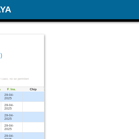
AYA
)
r caso, no se permiten
a
F. Ins.
Chip
29-04-
2025
29-04-
2025
29-04-
2025
29-04-
2025
29-04-