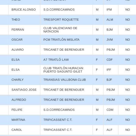
BRUCE ALONSO
S.D.CORRECAMINOS
M
IFM
NO
THEO
TRIESPORT ROQUETTE
M
ALM
NO
CLUB VALENCIANO DE
FERRAN
M
BJM
NO
NATACION
OSCAR
PCM TRIATLÓN MISLATA
M
JVM
NO
ALVARO
TRICANET DE BERENGUER
M
PBJM
NO
ELSA
A7 TRIATLÓ LAW
F
CDF
NO
CLUB TRIATLÓN HURACAN
ELSA
F
IFF
NO
PUERTO SAGUNTO GILET
CHARLY
TRIANSIAS VALLBONA CLUB
F
BJF
NO
SANTIAGO JOSE
TRICANET DE BERENGUER
M
PBJM
NO
ALFREDO
TRICANET DE BERENGUER
M
PBJM
NO
FELIPE
S.D.CORRECAMINOS
M
CDM
NO
MARTINA
TRIPICASSENT C.T.
F
ALF
NO
CAROL
TRIPICASSENT C.T.
F
ALF
NO