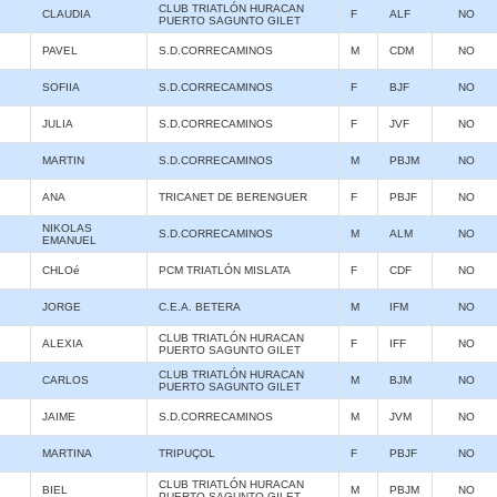
CLUB TRIATLÓN HURACAN
CLAUDIA
F
ALF
NO
PUERTO SAGUNTO GILET
PAVEL
S.D.CORRECAMINOS
M
CDM
NO
SOFIIA
S.D.CORRECAMINOS
F
BJF
NO
JULIA
S.D.CORRECAMINOS
F
JVF
NO
MARTIN
S.D.CORRECAMINOS
M
PBJM
NO
ANA
TRICANET DE BERENGUER
F
PBJF
NO
NIKOLAS
S.D.CORRECAMINOS
M
ALM
NO
EMANUEL
CHLOé
PCM TRIATLÓN MISLATA
F
CDF
NO
JORGE
C.E.A. BETERA
M
IFM
NO
CLUB TRIATLÓN HURACAN
ALEXIA
F
IFF
NO
PUERTO SAGUNTO GILET
CLUB TRIATLÓN HURACAN
CARLOS
M
BJM
NO
PUERTO SAGUNTO GILET
JAIME
S.D.CORRECAMINOS
M
JVM
NO
MARTINA
TRIPUÇOL
F
PBJF
NO
CLUB TRIATLÓN HURACAN
BIEL
M
PBJM
NO
PUERTO SAGUNTO GILET