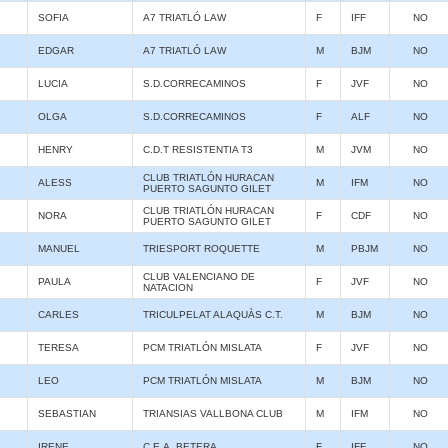
SOFIA
A7 TRIATLÓ LAW
F
IFF
NO
EDGAR
A7 TRIATLÓ LAW
M
BJM
NO
LUCIA
S.D.CORRECAMINOS
F
JVF
NO
OLGA
S.D.CORRECAMINOS
F
ALF
NO
HENRY
C.D.T RESISTENTIA T3
M
JVM
NO
CLUB TRIATLÓN HURACAN
ALESS
M
IFM
NO
PUERTO SAGUNTO GILET
CLUB TRIATLÓN HURACAN
NORA
F
CDF
NO
PUERTO SAGUNTO GILET
MANUEL
TRIESPORT ROQUETTE
M
PBJM
NO
CLUB VALENCIANO DE
PAULA
F
JVF
NO
NATACION
CARLES
TRICULPELAT ALAQUÀS C.T.
M
BJM
NO
TERESA
PCM TRIATLÓN MISLATA
F
JVF
NO
LEO
PCM TRIATLÓN MISLATA
M
BJM
NO
SEBASTIAN
TRIANSIAS VALLBONA CLUB
M
IFM
NO
IRENE
C.E.A. BETERA
F
IFF
NO