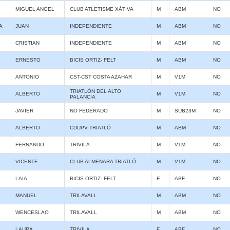
MIGUEL ANGEL
CLUB ATLETISME XÁTIVA
M
ABM
NO
A
JUAN
INDEPENDIENTE
M
ABM
NO
CRISTIAN
INDEPENDIENTE
M
ABM
NO
ERNESTO
BICIS ORTIZ- FELT
M
ABM
NO
ANTONIO
CST-CST COSTA AZAHAR
M
V1M
NO
TRIATLÓN DEL ALTO
ALBERTO
M
V1M
NO
PALANCIA
JAVIER
NO FEDERADO
M
SUB23M
NO
ALBERTO
CDUPV TRIATLÓ
M
ABM
NO
FERNANDO
TRIVILA
M
V1M
NO
VICENTE
CLUB ALMENARA TRIATLÓ
M
V1M
NO
LAIA
BICIS ORTIZ- FELT
F
ABF
NO
MANUEL
TRILAVALL
M
ABM
NO
WENCESLAO
TRILAVALL
M
ABM
NO
LAURA
TRIVILA
F
ABF
NO