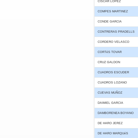
CISCAR LOPEZ
COMPES MARTINEZ
CONDE GARCIA
CONTRERAS PRADELLS
CORDERO VELASCO
CORTéS TOVAR
CRUZ GALDON
CUADROS ESCUDER
CUADROS LOZANO
CUEVAS MUÑOZ
DAIMIEL GARCIA
DAMBORENEA BOYANO
DE HARO JEREZ
DE HARO MARQUéS