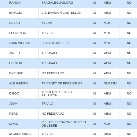
RAMON
TRAGALEGUAS.ORG
M
ABM
NO
IGNACIO
C.T. EVASION CASTELLON
M
ABM
NO
CESAR
XTEAM
M
V1M
NO
FERNANDO
TRIVILA
M
V1M
NO
JUAN VICENTE
BICIS ORTIZ- FELT
M
V1M
NO
JAVIER
TRILAVALL
M
ABM
NO
HECTOR
TRILAVALL
M
ABM
NO
ENRIQUE
NO FEDERADO
M
ABM
NO
ALEJANDRO
TRICANET DE BERENGUER
M
SUB23M
NO
TRIATLÓN DEL ALTO
DIEGO
M
ABM
NO
PALANCIA
JOAN
TRIVILA
M
ABM
NO
PERE
NO FEDERADO
M
ABM
NO
C.E. TRILERCAVONS TERRES
DAVID
M
V1M
NO
DE LEBRE
MIGUEL ANGEL
TRIVILA
M
ABM
NO