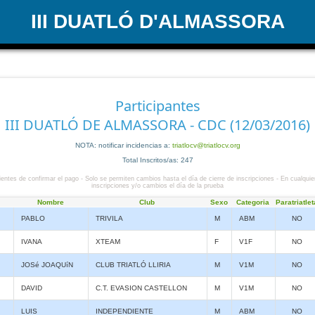
III DUATLÓ D'ALMASSORA
Participantes
III DUATLÓ DE ALMASSORA - CDC (12/03/2016)
NOTA: notificar incidencias a:
triatlocv@triatlocv.org
Total Inscritos/as: 247
entes de confirmar el pago - Solo se permiten cambios hasta el día de cierre de inscripciones - En cualquie
inscripciones y/o cambios el día de la prueba
Nombre
Club
Sexo
Categoria
Paratriatlet
PABLO
TRIVILA
M
ABM
NO
IVANA
XTEAM
F
V1F
NO
JOSé JOAQUíN
CLUB TRIATLÓ LLIRIA
M
V1M
NO
DAVID
C.T. EVASION CASTELLON
M
V1M
NO
LUIS
INDEPENDIENTE
M
ABM
NO