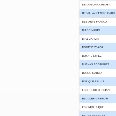
DE LA GUIA CORDOBA
DE VILLAVICENCIO GARCí
DESIANTE FRANCO
DIAGO MARIN
DIAZ GARCIA
DOMENS ZúñIGA
DOñATE LóPEZ
DUEÑAS RODRIGUEZ
DUQUE GARCIA
ENRIQUE BELVIS
ESCOBEDO CEBRIAN
ESCUDER GREGORI
ESPINOS LUQUE
ESPINOSA ARASA