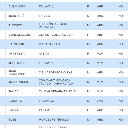
ALEJANDRA
TRILAVALL
F
ABF
NO
JUAN JOSÉ
TRIVILA
M
ABM
NO
TRIATLÓN DEL ALTO
ALBERTO
M
ABM
NO
PALANCIA
CONSOLACION
CST-CST COSTA AZAHAR
F
ABF
NO
SALVADOR
C.T. RIBA-ROJA
M
ABM
NO
Mª TERESA
XTEAM
F
V1F
NO
JOSE MANUEL
TRILAVALL
M
V1M
NO
JUAN
C.T. LABORATORIO SYS
M
ABM
NO
FRANCISCO
CDM AVANT MONCADA
JOSEP VICENT
M
V1M
NO
TRIATLO I PARATRIATLO
JAVIER
CLUB ALMENARA TRIATLÓ
M
V1M
NO
ALBERTO
TRILAVALL
M
JNM
NO
LAURA
XTEAM
F
ABF
NO
JOSE
MORVEDRE TRIATLON
M
ABM
NO
TRIATLÓ VIALTERRA