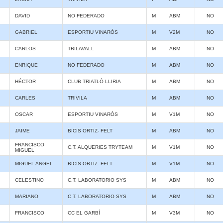
DAVID
NO FEDERADO
M
ABM
NO
GABRIEL
ESPORTIU VINARÒS
M
V2M
NO
CARLOS
TRILAVALL
M
ABM
NO
ENRIQUE
NO FEDERADO
M
ABM
NO
HÉCTOR
CLUB TRIATLÓ LLIRIA
M
ABM
NO
CARLES
TRIVILA
M
ABM
NO
OSCAR
ESPORTIU VINARÒS
M
V1M
NO
JAIME
BICIS ORTIZ- FELT
M
ABM
NO
FRANCISCO
C.T. ALQUERIES TRYTEAM
M
V1M
NO
MIGUEL
MIGUEL ANGEL
BICIS ORTIZ- FELT
M
V1M
NO
CELESTINO
C.T. LABORATORIO SYS
M
ABM
NO
MARIANO
C.T. LABORATORIO SYS
M
ABM
NO
FRANCISCO
CC EL GARBÍ
M
V3M
NO