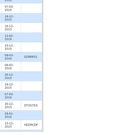
2016
07-03-
2016
18-12-
2015
16-12-
2015
12-02-
2016
23-12-
2015
09-03-
DZ8B8S1
2016
08-02-
2016
30-12-
2015
29-12-
2015
07-03-
2016
30-12-
DT3S7ES
2015
29-01-
2016
15-12-
HD2RCDF
2015