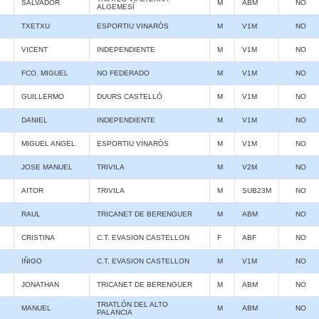
SALVADOR
M
ABM
NO
ALGEMESÍ
TXETXU
ESPORTIU VINARÒS
M
V1M
NO
VICENT
INDEPENDIENTE
M
V1M
NO
FCO. MIGUEL
NO FEDERADO
M
V1M
NO
GUILLERMO
DUURS CASTELLÓ
M
V1M
NO
DANIEL
INDEPENDIENTE
M
V1M
NO
MIGUEL ANGEL
ESPORTIU VINARÒS
M
V1M
NO
JOSE MANUEL
TRIVILA
M
V2M
NO
AITOR
TRIVILA
M
SUB23M
NO
RAUL
TRICANET DE BERENGUER
M
ABM
NO
CRISTINA
C.T. EVASION CASTELLON
F
ABF
NO
IÑIGO
C.T. EVASION CASTELLON
M
V1M
NO
JONATHAN
TRICANET DE BERENGUER
M
ABM
NO
TRIATLÓN DEL ALTO
MANUEL
M
ABM
NO
PALANCIA