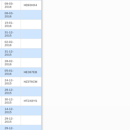
09-03-
HD93HX4
2016
08-03-
2016
15-01-
2016
31-12-
2015
02-02-
2016
31-12-
2015
28-02-
2016
05-01-
HE367EB
2016
24-12-
HZ3T6CM
2015
28-12-
2015
30-12-
HT2X8YS
2015
14-12-
2015
29-12-
2015
29-12-