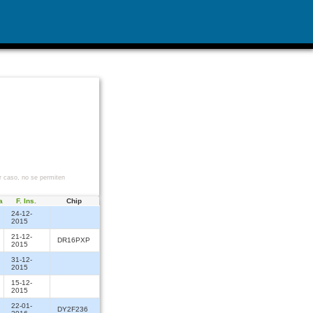
r caso, no se permiten
a
F. Ins.
Chip
24-12-
2015
21-12-
DR16PXP
2015
31-12-
2015
15-12-
2015
22-01-
DY2F236