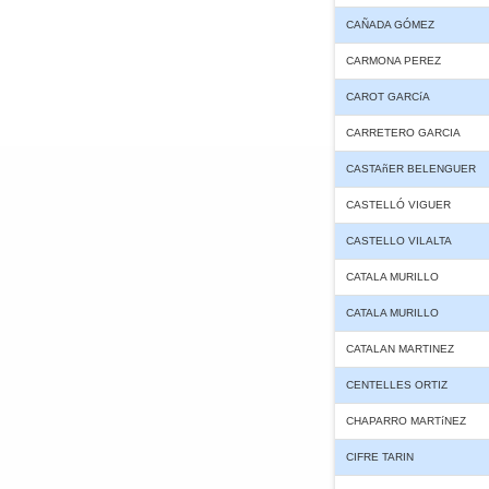
CAÑADA GÓMEZ
CARMONA PEREZ
CAROT GARCíA
CARRETERO GARCIA
CASTAñER BELENGUER
CASTELLÓ VIGUER
CASTELLO VILALTA
CATALA MURILLO
CATALA MURILLO
CATALAN MARTINEZ
CENTELLES ORTIZ
CHAPARRO MARTíNEZ
CIFRE TARIN