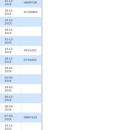
31-12-
HD0R7DK
2015
29-12-
DY30MNV
2015
15-12-
2015
29-12-
2015
31-12-
2015
15-12-
HT2XZZX
2015
28-12-
DT3S95Z
2015
29-02-
2016
02-03-
2016
29-02-
2016
30-12-
2015
08-03-
2016
07-03-
DR9Y5ZS
2016
24-12-
2015