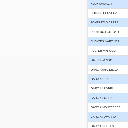
FLOR CATALáN
FLORES CERVERA
FONTESTAD PEREZ
FORTUñO FORTUñO
FUENTES MARTINEZ
FUSTER MARQUER
GALÍ DOMINGO
GARCIA AGUILELLA
GARCÍA GEA
GARCIA LLOPIS
GARCIA LOPEZ
GARCíA MONFERRER
GARCÍA NAVARRO
GARCIA SEGURA