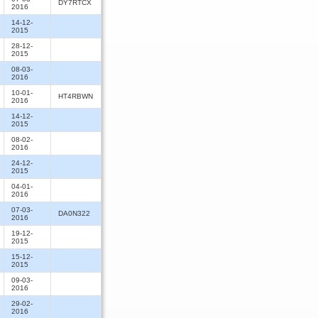
DY7RTCX
2016
14-12-
2015
28-12-
2015
08-03-
2016
10-01-
HT4RBWN
2016
14-12-
2015
08-02-
2016
24-12-
2015
04-01-
2016
07-03-
DA0N322
2016
19-12-
2015
15-12-
2015
09-03-
2016
29-02-
2016