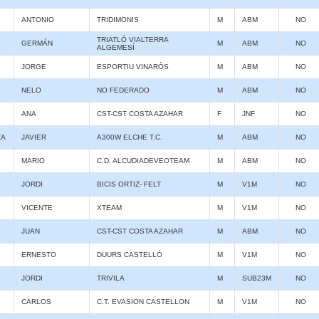
ANTONIO
TRIDIMONIS
M
ABM
NO
TRIATLÓ VIALTERRA
GERMÁN
M
ABM
NO
ALGEMESÍ
JORGE
ESPORTIU VINARÒS
M
ABM
NO
NELO
NO FEDERADO
M
ABM
NO
ANA
CST-CST COSTA AZAHAR
F
JNF
NO
ZA
JAVIER
A300W ELCHE T.C.
M
ABM
NO
MARIO
C.D. ALCUDIADEVEOTEAM
M
ABM
NO
JORDI
BICIS ORTIZ- FELT
M
V1M
NO
VICENTE
XTEAM
M
V1M
NO
JUAN
CST-CST COSTA AZAHAR
M
ABM
NO
ERNESTO
DUURS CASTELLÓ
M
V1M
NO
JORDI
TRIVILA
M
SUB23M
NO
CARLOS
C.T. EVASION CASTELLON
M
V1M
NO