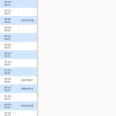
30-12-
2015
14-12-
2015
08-01-
DX6VGKB
2016
29-02-
2016
05-01-
2016
29-12-
2015
29-12-
2015
31-12-
2015
21-01-
2016
29-02-
DG7ZR6T
2016
16-12-
DR9A6K3
2015
31-12-
2015
06-03-
DT4G0SB
2016
24-12-
2015