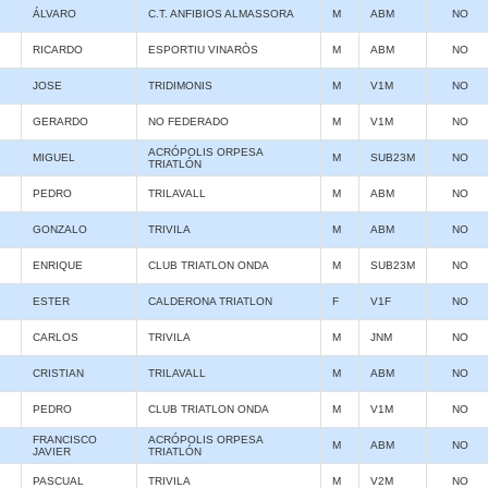
ÁLVARO
C.T. ANFIBIOS ALMASSORA
M
ABM
NO
RICARDO
ESPORTIU VINARÒS
M
ABM
NO
JOSE
TRIDIMONIS
M
V1M
NO
GERARDO
NO FEDERADO
M
V1M
NO
ACRÓPOLIS ORPESA
MIGUEL
M
SUB23M
NO
TRIATLÓN
PEDRO
TRILAVALL
M
ABM
NO
GONZALO
TRIVILA
M
ABM
NO
ENRIQUE
CLUB TRIATLON ONDA
M
SUB23M
NO
ESTER
CALDERONA TRIATLON
F
V1F
NO
CARLOS
TRIVILA
M
JNM
NO
CRISTIAN
TRILAVALL
M
ABM
NO
PEDRO
CLUB TRIATLON ONDA
M
V1M
NO
FRANCISCO
ACRÓPOLIS ORPESA
M
ABM
NO
JAVIER
TRIATLÓN
PASCUAL
TRIVILA
M
V2M
NO