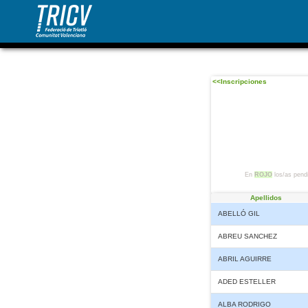
<<Inscripciones
En
ROJO
los/as pendi
Apellidos
ABELLÓ GIL
ABREU SANCHEZ
ABRIL AGUIRRE
ADED ESTELLER
ALBA RODRIGO