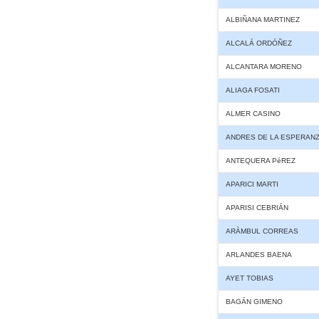
ALBIÑANA MARTINEZ
ALCALÁ ORDÓÑEZ
ALCANTARA MORENO
ALIAGA FOSATI
ALMER CASINO
ANDRES DE LA ESPERAN
ANTEQUERA PéREZ
APARICI MARTI
APARISI CEBRIÁN
ARÀMBUL CORREAS
ARLANDES BAENA
AYET TOBIAS
BAGÁN GIMENO