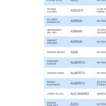
ABEL
PUCHE ROIG
NO FE
TEJADA
CLUB T
ADOLFO
CASTRO
PARDO
VILCHES
ADRIAN
NO FE
GONZALEZ
HERNANDEZ
CD ADE
ADRIAN
DEL RIO
VICENT
JIMéNEZ
ADRIAN
NO FE
ARGUDO
AIDA
APARISI MUñOZ
NO FE
CERVERA
ALBERTO
NO FE
CUESTA
ALBERTO
CERDAN ARIZA
NO FE
PEREZ
ATLETI
ALBERTO
ESPADERO
S.SEBA
ALEJANDRO
LOPEZ PLAZA
INDEPE
GARCíA
ÁLEX
NO FE
SáNCHEZ