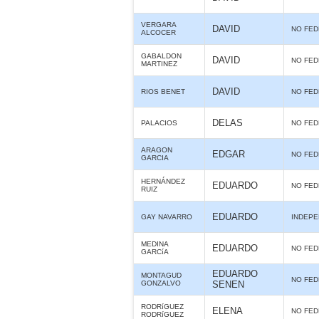
VERGARA
DAVID
NO FE
ALCOCER
GABALDON
DAVID
NO FE
MARTINEZ
DAVID
RIOS BENET
NO FE
DELAS
PALACIOS
NO FE
ARAGON
EDGAR
NO FE
GARCIA
HERNÁNDEZ
EDUARDO
NO FE
RUIZ
EDUARDO
GAY NAVARRO
INDEPE
MEDINA
EDUARDO
NO FE
GARCíA
EDUARDO
MONTAGUD
NO FE
GONZALVO
SENEN
RODRíGUEZ
ELENA
NO FE
RODRíGUEZ