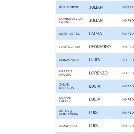
JULIAN
RUBIO ORTIZ
INDEPE
DOMINGUEZ DE
JULIAN
NO FE
LA CALLE
LAURA
MARTI LOPEZ
NO FE
LEONARDO
RAMíREZ ROA
NO FE
LLUIS
MONZO VIDAL
NO FE
HERRAIZ
LORENZO
NO FE
ANGUIX
ZALVE
LUCIA
NO FE
BARREDA
DE ROS
LUCIA
NO FE
CóCERA
MERELO
LUIS
NO FE
MONTAÑANA
LUIS
ALAMA RUIZ
NO FE