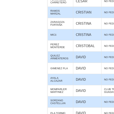
CESAR
NO FE
CARRETERO
RAMOS
CRISTIAN
NO FE
MARZAL
ZARAGOZA
CRISTINA
NO FE
FORTAÑA
CRISTINA
MICó
NO FE
PEREZ
CRISTOBAL
NO FE
MONTERDE
QUILEZ
DAVID
NO FE
ARMENTEROS
DAVID
GIMENEZ PLA
NO FE
AYALA
DAVID
NO FE
ALCAZAR
MOMPARLER
CLUB T
DAVID
MARTINEZ
GUADA
SORZANO
DAVID
NO FE
CASTELLóN
DAVID
PLA TORMO
NO FE