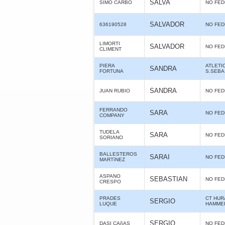
SALVA
SIMO CARBO
NO FE
SALVADOR
636190528
NO FE
LIMORTI
SALVADOR
NO FE
CLIMENT
PIERA
ATLETI
SANDRA
FORTUNA
S.SEBA
SANDRA
JUAN RUBIO
NO FE
FERRANDO
SARA
NO FE
COMPANY
TUDELA
SARA
NO FE
SORIANO
BALLESTEROS
SARAI
NO FE
MARTíNEZ
ASPANO
SEBASTIAN
NO FE
CRESPO
PRADES
CT HUR
SERGIO
LUQUE
HAMME
SERGIO
DASI CAñAS
NO FE