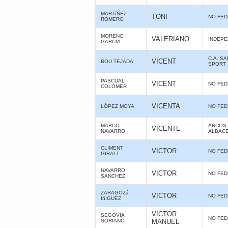
MARTíNEZ
TONI
NO FE
ROMERO
MORENO
VALERIANO
INDEPE
GARCIA
C.A. S
VICENT
BOU TEJADA
SPORT
PASCUAL
VICENT
NO FE
COLOMER
VICENTA
LÓPEZ MOYA
NO FE
MARCO
ARCOS 
VICENTE
NAVARRO
ALBAC
CLIMENT
VICTOR
NO FE
GIRALT
NAVARRO
VICTOR
NO FE
SANCHEZ
ZARAGOZá
VíCTOR
NO FE
IñIGUEZ
VICTOR
SEGOVIA
NO FE
SORIANO
MANUEL