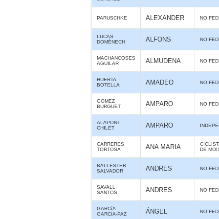
ALEXANDER
PARUSCHKE
NO FE
LUCAS
ALFONS
NO FE
DOMÈNECH
MACHANCOSES
ALMUDENA
NO FE
AGUILAR
HUERTA
AMADEO
NO FE
BOTELLA
GOMEZ
AMPARO
NO FE
BURGUET
ALAPONT
AMPARO
INDEPE
CHILET
CARRERES
CICLIS
ANA MARIA
TORTOSA
DE MOI
BALLESTER
ANDRES
NO FE
SALVADOR
SAVALL
ANDRES
NO FE
SANTOS
GARCíA
ÁNGEL
NO FE
GARCíA-PAZ