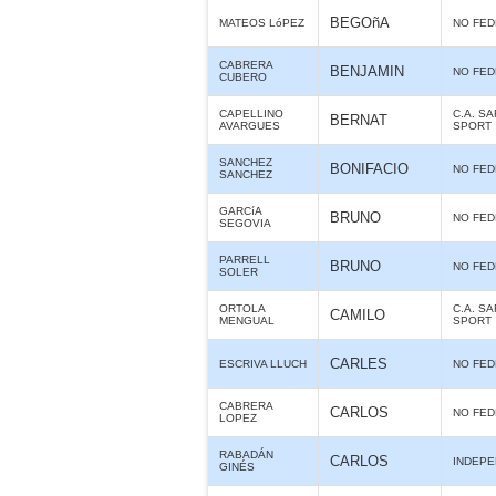
BEGOñA
MATEOS LóPEZ
NO FE
CABRERA
BENJAMIN
NO FE
CUBERO
CAPELLINO
C.A. S
BERNAT
AVARGUES
SPORT
SANCHEZ
BONIFACIO
NO FE
SANCHEZ
GARCíA
BRUNO
NO FE
SEGOVIA
PARRELL
BRUNO
NO FE
SOLER
ORTOLA
C.A. S
CAMILO
MENGUAL
SPORT
CARLES
ESCRIVA LLUCH
NO FE
CABRERA
CARLOS
NO FE
LOPEZ
RABADÁN
CARLOS
INDEPE
GINÉS