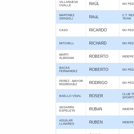
VILLANUEVA
RAÚL
NO FE
OVALLE
MARTINEZ
C.T. R
RAúL
GRADOLI
TEAM
RICARDO
CASO
NO FE
RICHARD
MITCHELL
NO FE
MARTI
ROBERTO
INDEPE
ALBIñANA
BACAS
ROBERTO
NO FE
FERNANDEZ
PEREZ - MAYOR
RODRIGO
NO FE
RODRIGUEZ
CLUB T
ROSER
BAELLO VIDAL
SPORTS
SEGARRA
RUBéN
INDEPE
ESPELETA
AGUILAR
RUBEN
INDEPE
LLINARES