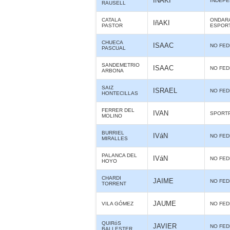
IÑAKI
INDEPE
RAUSELL
CATALA
ONDARA
IñAKI
PASTOR
ESPOR
CHUECA
ISAAC
NO FE
PASCUAL
SANDEMETRIO
ISAAC
NO FE
ARBONA
SAIZ
ISRAEL
NO FE
HONTECILLAS
FERRER DEL
IVAN
SPORT
MOLINO
BURRIEL
IVáN
NO FE
MIRALLES
PALANCA DEL
IVáN
NO FE
HOYO
CHARDI
JAIME
NO FE
TORRENT
JAUME
VILA GÓMEZ
NO FE
QUIRóS
JAVIER
NO FE
BALLESTER