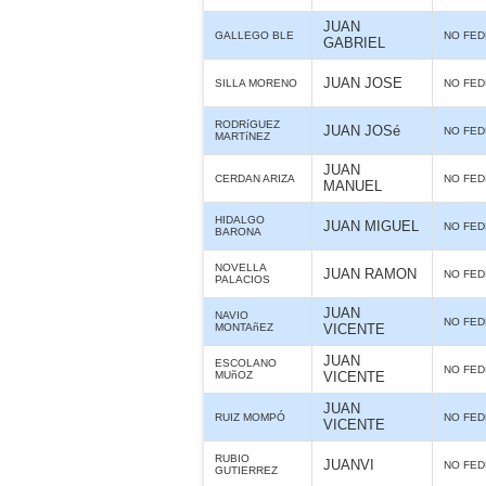
JUAN
GALLEGO BLE
NO FE
GABRIEL
JUAN JOSE
SILLA MORENO
NO FE
RODRíGUEZ
JUAN JOSé
NO FE
MARTíNEZ
JUAN
CERDAN ARIZA
NO FE
MANUEL
HIDALGO
JUAN MIGUEL
NO FE
BARONA
NOVELLA
JUAN RAMON
NO FE
PALACIOS
JUAN
NAVIO
NO FE
MONTAñEZ
VICENTE
JUAN
ESCOLANO
NO FE
MUñOZ
VICENTE
JUAN
RUIZ MOMPÓ
NO FE
VICENTE
RUBIO
JUANVI
NO FE
GUTIERREZ