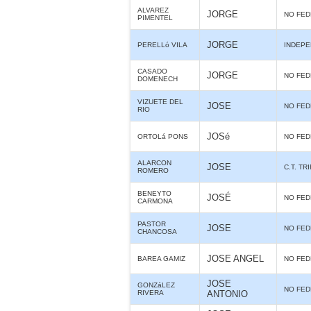
ALVAREZ
JORGE
NO FE
PIMENTEL
JORGE
PERELLó VILA
INDEPE
CASADO
JORGE
NO FE
DOMENECH
VIZUETE DEL
JOSE
NO FE
RIO
JOSé
ORTOLá PONS
NO FE
ALARCON
JOSE
C.T. TR
ROMERO
BENEYTO
JOSÉ
NO FE
CARMONA
PASTOR
JOSE
NO FE
CHANCOSA
JOSE ANGEL
BAREA GAMIZ
NO FE
JOSE
GONZáLEZ
NO FE
RIVERA
ANTONIO