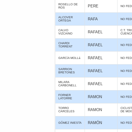
ROSELLO DE
PERE
NO FE
ROS
ALCOVER
RAFA
NO FE
ORTEGA
CALVO
C.T. T
RAFAEL
VIZCAINO
CUENC
CHARDI
RAFAEL
NO FE
TORRENT
RAFAEL
GARCíA MOLLá
NO FE
SARRION
RAFAEL
NO FE
BRETONES
MILARA
RAFAEL
NO FE
CARBONELL
FORNER
RAMON
NO FE
LATORRE
TORRO
CICLIS
RAMON
CARCELES
DE MOI
RAMÓN
GÓMEZ INIESTA
NO FE