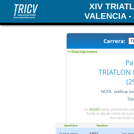
XIV TRIA
VALENCIA -
Carrera:
<<Inscripciones
Pa
TRIATLON 
(2
NOTA: notificar in
Tota
En
ROJO
los/as pendientes de
hasta el día de cierre de ins
inscripciones 
Apellidos
Nombre