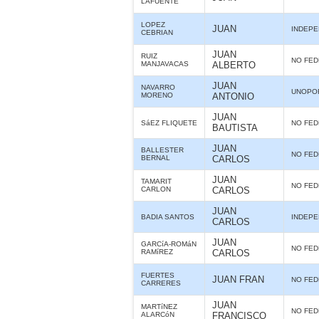
LAFUENTE
LOPEZ
JUAN
INDEPE
CEBRIAN
JUAN
RUIZ
NO FE
MANJAVACAS
ALBERTO
JUAN
NAVARRO
UNOPO
MORENO
ANTONIO
JUAN
SáEZ FLIQUETE
NO FE
BAUTISTA
JUAN
BALLESTER
NO FE
BERNAL
CARLOS
JUAN
TAMARIT
NO FE
CARLON
CARLOS
JUAN
BADIA SANTOS
INDEPE
CARLOS
JUAN
GARCíA-ROMáN
NO FE
RAMíREZ
CARLOS
FUERTES
JUAN FRAN
NO FE
CARRERES
JUAN
MARTíNEZ
NO FE
ALARCóN
FRANCISCO