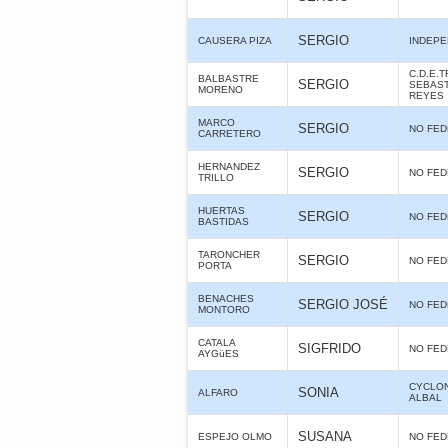
SERGIO
CAUSERA PIZA
INDEPE
C.D.E.
BALBASTRE
SERGIO
SEBAST
MORENO
REYES
MARCO
SERGIO
NO FE
CARRETERO
HERNANDEZ
SERGIO
NO FE
TRILLO
HUERTAS
SERGIO
NO FE
BASTIDAS
TARONCHER
SERGIO
NO FE
PORTA
BENACHES
SERGIO JOSÉ
NO FE
MONTORO
CATALA
SIGFRIDO
NO FE
AYGüES
CYCLO
SONIA
ALFARO
ALBAL
SUSANA
ESPEJO OLMO
NO FE