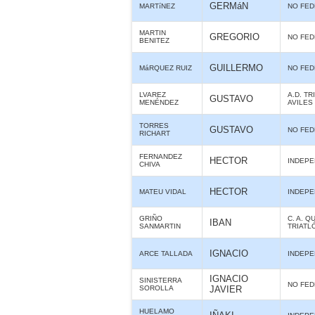
GERMáN
MARTíNEZ
NO FE
MARTIN
GREGORIO
NO FE
BENITEZ
GUILLERMO
MáRQUEZ RUIZ
NO FE
LVAREZ
A.D. TR
GUSTAVO
MENÉNDEZ
AVILES
TORRES
GUSTAVO
NO FE
RICHART
FERNANDEZ
HECTOR
INDEPE
CHIVA
HECTOR
MATEU VIDAL
INDEPE
GRIÑO
C. A. Q
IBAN
SANMARTIN
TRIATL
IGNACIO
ARCE TALLADA
INDEPE
IGNACIO
SINISTERRA
NO FE
SOROLLA
JAVIER
HUELAMO