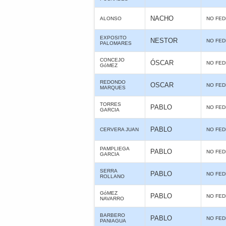
NACHO
ALONSO
NO FE
EXPOSITO
NESTOR
NO FE
PALOMARES
CONCEJO
ÓSCAR
NO FE
GóMEZ
REDONDO
OSCAR
NO FE
MARQUES
TORRES
PABLO
NO FE
GARCIA
PABLO
CERVERA JUAN
NO FE
PAMPLIEGA
PABLO
NO FE
GARCIA
SERRA
PABLO
NO FE
ROLLANO
GóMEZ
PABLO
NO FE
NAVARRO
BARBERO
PABLO
NO FE
PANIAGUA