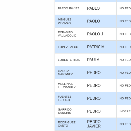
PABLO
PARDO IBáñEZ
NO FE
MINGUEZ
PAOLO
NO FE
WANDER
EXPóSITO
PAOLO J
NO FE
VALLADOLID
PATRICIA
LOPEZ FALCO
NO FE
PAULA
LORENTE RIUS
NO FE
GARCíA
PEDRO
NO FE
MARTíNEZ
MELLINAS
PEDRO
NO FE
FERNANDEZ
FUENTES
PEDRO
NO FE
FERRER
GARRIDO
PEDRO
INDEPE
SANCHIS
PEDRO
RODRIGUEZ
NO FE
CANTO
JAVIER