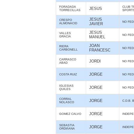
FORADADA
CLUB T
JESUS
TORRECILLAS
SPORTS
JESUS
CRESPO
NO FE
ALMONACID
JAVIER
JESUS
VALLES
NO FE
GRACIA
MANUEL
JOAN
RIERA
NO FE
CARBONELL
FRANCESC
CARRASCO
JORDI
NO FE
ABAD
JORGE
COSTA RUIZ
NO FE
IGLESIAS
JORGE
NO FE
QUILES
CORRAL
JORGE
C.D.B. 
NOLASCO
JORGE
GOMEZ CALVO
INDEPE
SEBASTIA
JORGE
INDEPE
ORDIñANA