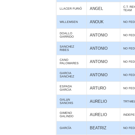
C.T. R
ANGEL
LLACER FURIÓ
TEAM
ANOUK
WILLEMSEN
NO FE
DOALLO
ANTONIO
NO FE
GARRIDO
SANCHEZ
ANTONIO
NO FE
RIBES
CANO
ANTONIO
NO FE
PALOMARES
GARCIA
ANTONIO
NO FE
SANCHEZ
ESPADA
ARTURO
NO FE
GARCIA
GALáN
AURELIO
TRT-ME
SANCHIS
GIMENO
AURELIO
INDEPE
GALINDO
BEATRIZ
GARCÍA
NO FE