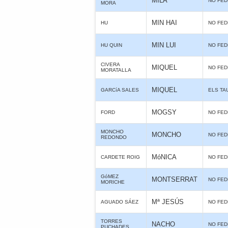
MILA
NO FE
MORA
MIN HAI
HU
NO FE
MIN LUI
HU QUIN
NO FE
CIVERA
MIQUEL
NO FE
MORATALLA
MIQUEL
GARCíA SALES
ELS TA
MOGSY
FORD
NO FE
MONCHO
MONCHO
NO FE
REDONDO
MóNICA
CARDETE ROIG
NO FE
GóMEZ
MONTSERRAT
NO FE
MORICHE
Mª JESÚS
AGUADO SÁEZ
NO FE
TORRES
NACHO
NO FE
PUCHADES