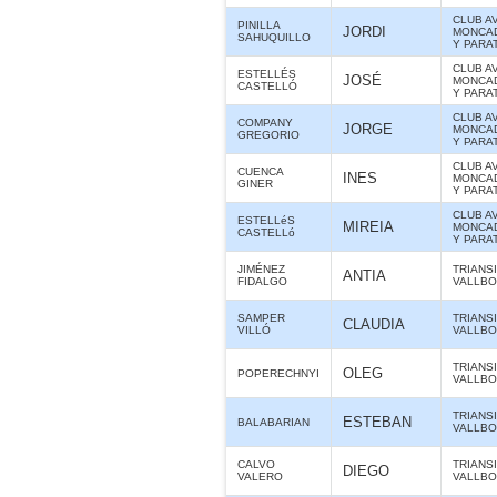
CLUB A
PINILLA
JORDI
MONCAD
SAHUQUILLO
Y PARA
CLUB A
ESTELLÉS
JOSÉ
MONCAD
CASTELLÓ
Y PARA
CLUB A
COMPANY
JORGE
MONCAD
GREGORIO
Y PARA
CLUB A
CUENCA
INES
MONCAD
GINER
Y PARA
CLUB A
ESTELLéS
MIREIA
MONCAD
CASTELLó
Y PARA
JIMÉNEZ
TRIANS
ANTIA
FIDALGO
VALLBO
SAMPER
TRIANS
CLAUDIA
VILLÓ
VALLBO
TRIANS
OLEG
POPERECHNYI
VALLBO
TRIANS
ESTEBAN
BALABARIAN
VALLBO
CALVO
TRIANS
DIEGO
VALERO
VALLBO