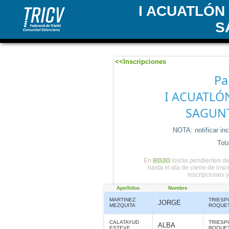
I ACUATLÓN
S
<<Inscripciones
Pa
I ACUATLÓ
SAGUNT
NOTA: notificar in
Tota
En
ROJO
los/as pendientes de
hasta el día de cierre de ins
inscripciones 
Apellidos
Nombre
MARTINEZ
TRIESP
JORGE
MEZQUITA
ROQUE
CALATAYUD
TRIESP
ALBA
ESTEVE
ROQUE