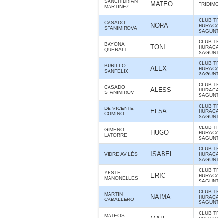
SANCHIDRIAN
MATEO
TRIDIM
MARTINEZ
CLUB T
CASADO
NORA
HURAC
STANIMIROVA
SAGUNT
CLUB T
BAYONA
TONI
HURAC
QUERALT
SAGUNT
CLUB T
BURILLO
ALEX
HURAC
SANFELIX
SAGUNT
CLUB T
CASADO
ALESS
HURAC
STANIMIROV
SAGUNT
CLUB T
DE VICENTE
ELSA
HURAC
COMINO
SAGUNT
CLUB T
GIMENO
HUGO
HURAC
LATORRE
SAGUNT
CLUB T
ISABEL
VIDRE AVILÉS
HURAC
SAGUNT
CLUB T
YESTE
ERIC
HURAC
MANONELLES
SAGUNT
CLUB T
MARTIN
NAIMA
HURAC
CABALLERO
SAGUNT
CLUB T
MATEOS