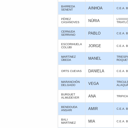
BARREDA
AINHOA
C.E.A.
SENENT
PÈREZ
L\\\\\\\\
NÚRIA
CASANOVES
TRIATL
CERNUDA
PABLO
C.E.A.
SERRANO
ESCORIHUELA
JORGE
C.E.A.
COLUBI
MARTíNEZ
TRIESP
MANEL
ÚBEDA
ROQUE
DANIELA
ORTS CUEVAS
C.E.A.
MARANCHÓN
TRICUL
VEGA
DELGADO
ALAQUÀ
BURGUET
ANA
TRIPICA
ALMUDEVER
BENDOUDA
AMIR
C.E.A.
ANSARI
BALI
MIA
C.E.A.
MARTINEZ