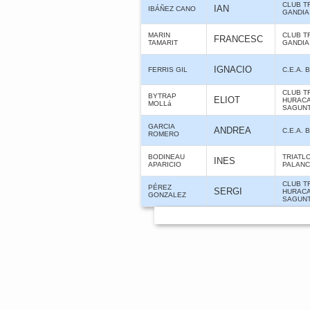
CLUB T
IAN
IBÁÑEZ CANO
GANDIA
MARIN
CLUB T
FRANCESC
TAMARIT
GANDIA
IGNACIO
FERRIS GIL
C.E.A.
CLUB T
BYTRAP
ELIOT
HURAC
MOLLá
SAGUNT
GARCIA
ANDREA
C.E.A.
ROMERO
BODINEAU
TRIATL
INES
APARICIO
PALANC
CLUB T
PÉREZ
SERGI
HURAC
GONZALEZ
SAGUNT