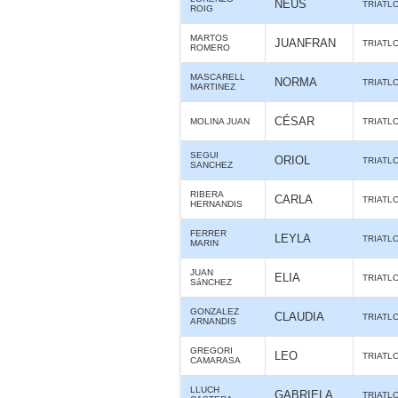
NEUS
TRIATL
ROIG
MARTOS
JUANFRAN
TRIATL
ROMERO
MASCARELL
NORMA
TRIATL
MARTINEZ
CÉSAR
MOLINA JUAN
TRIATL
SEGUI
ORIOL
TRIATL
SANCHEZ
RIBERA
CARLA
TRIATL
HERNANDIS
FERRER
LEYLA
TRIATL
MARIN
JUAN
ELIA
TRIATL
SáNCHEZ
GONZALEZ
CLAUDIA
TRIATL
ARNANDIS
GREGORI
LEO
TRIATL
CAMARASA
LLUCH
GABRIELA
TRIATL