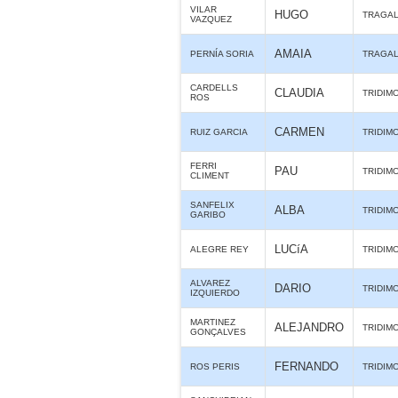
VILAR
HUGO
TRAGA
VAZQUEZ
AMAIA
PERNÍA SORIA
TRAGA
CARDELLS
CLAUDIA
TRIDIM
ROS
CARMEN
RUIZ GARCIA
TRIDIM
FERRI
PAU
TRIDIM
CLIMENT
SANFELIX
ALBA
TRIDIM
GARIBO
LUCíA
ALEGRE REY
TRIDIM
ALVAREZ
DARIO
TRIDIM
IZQUIERDO
MARTINEZ
ALEJANDRO
TRIDIM
GONÇALVES
FERNANDO
ROS PERIS
TRIDIM