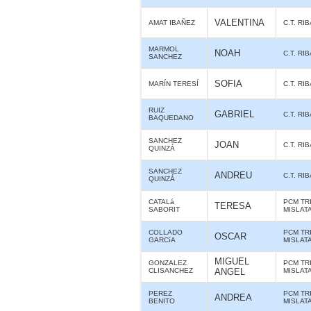
VALENTINA
AMAT IBAÑEZ
C.T. RI
MARMOL
NOAH
C.T. RI
SANCHEZ
SOFIA
MARÍN TERESÍ
C.T. RI
RUIZ
GABRIEL
C.T. RI
BAQUEDANO
SANCHEZ
JOAN
C.T. RI
QUINZÁ
SANCHEZ
ANDREU
C.T. RI
QUINZÁ
CATALá
PCM TR
TERESA
SABORIT
MISLAT
COLLADO
PCM TR
OSCAR
GARCíA
MISLAT
MIGUEL
GONZALEZ
PCM TR
CLISANCHEZ
ANGEL
MISLAT
PEREZ
PCM TR
ANDREA
BENITO
MISLAT