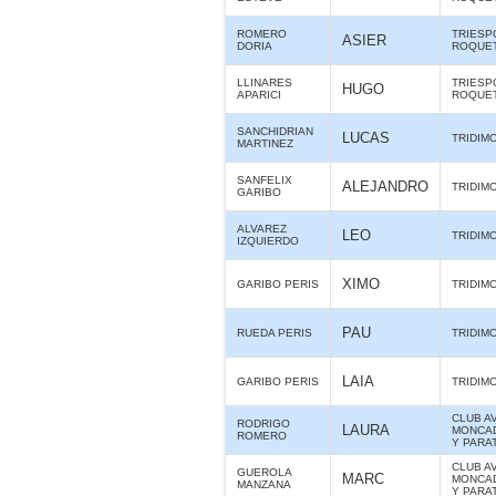
ROMERO
TRIESP
ASIER
DORIA
ROQUE
LLINARES
TRIESP
HUGO
APARICI
ROQUE
SANCHIDRIAN
LUCAS
TRIDIM
MARTINEZ
SANFELIX
ALEJANDRO
TRIDIM
GARIBO
ALVAREZ
LEO
TRIDIM
IZQUIERDO
XIMO
GARIBO PERIS
TRIDIM
PAU
RUEDA PERIS
TRIDIM
LAIA
GARIBO PERIS
TRIDIM
CLUB A
RODRIGO
LAURA
MONCAD
ROMERO
Y PARA
CLUB A
GUEROLA
MARC
MONCAD
MANZANA
Y PARA