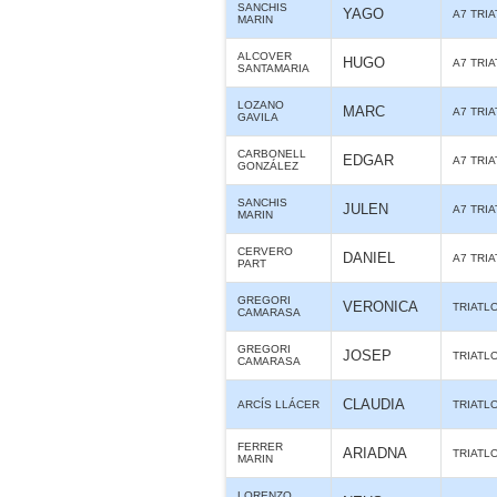
SANCHIS
YAGO
A7 TRI
MARIN
ALCOVER
HUGO
A7 TRI
SANTAMARIA
LOZANO
MARC
A7 TRI
GAVILA
CARBONELL
EDGAR
A7 TRI
GONZÁLEZ
SANCHIS
JULEN
A7 TRI
MARIN
CERVERO
DANIEL
A7 TRI
PART
GREGORI
VERONICA
TRIATL
CAMARASA
GREGORI
JOSEP
TRIATL
CAMARASA
CLAUDIA
ARCÍS LLÁCER
TRIATL
FERRER
ARIADNA
TRIATL
MARIN
LORENZO