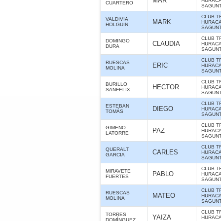
MAR
HURAC
CUARTERO
SAGUNT
CLUB T
VALDIVIA
MARK
HURAC
HOLGUIN
SAGUNT
CLUB T
DOMINGO
CLAUDIA
HURAC
DURA
SAGUNT
CLUB T
RUESCAS
ERIC
HURAC
MOLINA
SAGUNT
CLUB T
BURILLO
HECTOR
HURAC
SANFELIX
SAGUNT
CLUB T
ESTEBAN
DIEGO
HURAC
TOMÁS
SAGUNT
CLUB T
GIMENO
PAZ
HURAC
LATORRE
SAGUNT
CLUB T
QUERALT
CARLES
HURAC
GARCIA
SAGUNT
CLUB T
MIRAVETE
PABLO
HURAC
FUERTES
SAGUNT
CLUB T
RUESCAS
MATEO
HURAC
MOLINA
SAGUNT
CLUB T
TORRES
YAIZA
HURAC
DOMÍNGUEZ