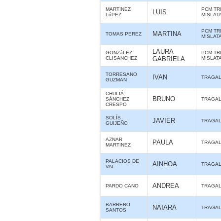
MARTíNEZ
PCM TR
LUIS
LóPEZ
MISLAT
PCM TR
MARTINA
TOMAS PEREZ
MISLAT
LAURA
GONZáLEZ
PCM TR
CLISANCHEZ
GABRIELA
MISLAT
TORRESANO
IVAN
TRAGA
GUZMAN
CHULIÁ
BRUNO
SÁNCHEZ
TRAGA
CRESPO
SOLÍS
JAVIER
TRAGA
GUIJEÑO
AZNAR
PAULA
TRAGA
MARTINEZ
PALACIOS DE
AINHOA
TRAGA
VAL
ANDREA
PARDO CANO
TRAGA
BARRERO
NAIARA
TRAGA
SANTOS