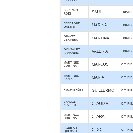
CASTERA
LORENZO
SAUL
TRIATL
ROIG
FERRAGUD
MARINA
TRIATL
GALBIS
GUAYTA
MARTINA
TRIATL
CERVERO
GONZALEZ
VALERIA
TRIATL
ARNANDIS
MARTINEZ
MARCOS
C.T. RI
CORTINA
MARTÍNEZ
MARÍA
C.T. RI
SANÍA
GUILLERMO
AMAT IBAÑEZ
C.T. RI
CANDEL
CLAUDIA
C.T. RI
ARVELO
MARTINEZ
CLARA
C.T. RI
CORTINA
AGUILAR
CESC
C.T. RI
QUIROGA