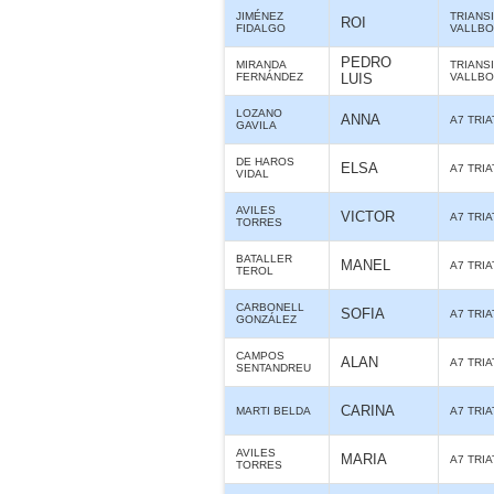
JIMÉNEZ
TRIANS
ROI
FIDALGO
VALLBO
PEDRO
MIRANDA
TRIANS
FERNÁNDEZ
LUIS
VALLBO
LOZANO
ANNA
A7 TRI
GAVILA
DE HAROS
ELSA
A7 TRI
VIDAL
AVILES
VICTOR
A7 TRI
TORRES
BATALLER
MANEL
A7 TRI
TEROL
CARBONELL
SOFIA
A7 TRI
GONZÁLEZ
CAMPOS
ALAN
A7 TRI
SENTANDREU
CARINA
MARTI BELDA
A7 TRI
AVILES
MARIA
A7 TRI
TORRES