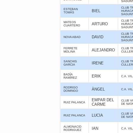
SAGUNT
CLUB T
ESTEBAN
BIEL
HURAC
TOMÁS
SAGUNT
CLUB T
MATEOS
ARTURO
HURAC
CUARTERO
SAGUNT
CLUB T
DAVID
NOVA ABAD
HURAC
SAGUNT
FERRETE
CLUB T
ALEJANDRO
MOLINA
CULLE
SANCHIS
CLUB T
IRENE
GARCIA
CULLE
BADÍA
ERIK
C.A. V
RAMÍREZ
RODRIGO
ÀNGEL
C.A. V
DOMINGO
EMPAR DEL
CLUB V
RUIZ PALANCA
CARME
DE NAT
CLUB V
LUCIA
RUIZ PALANCA
DE NAT
ALMONACID
IAN
C.A. V
RODRIGUEZ