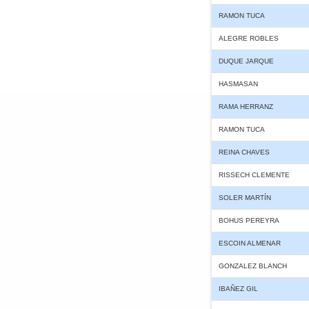
RAMON TUCA
ALEGRE ROBLES
DUQUE JARQUE
HASMASAN
RAMA HERRANZ
RAMON TUCA
REINA CHAVES
RISSECH CLEMENTE
SOLER MARTÍN
BOHUS PEREYRA
ESCOIN ALMENAR
GONZALEZ BLANCH
IBAÑEZ GIL