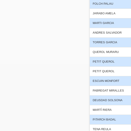
FOLCH PALAU
JARABO AMELA
MARTI GARCIA
ANDRES SALVADOR
TORRES GARCIA
QUEROL MURARU
PETIT QUEROL
PETIT QUEROL
ESCUIN MONFORT
FABREGAT MIRALLES
DEUSDAD SOLSONA
MARTÍ RIERA
PITARCH BADAL
TENA REULA