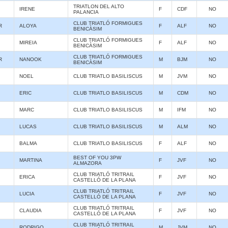
TRIATLON DEL ALTO
IRENE
F
CDF
NO
PALANCIA
CLUB TRIATLÓ FORMIGUES
R
ALOYA
F
ALF
NO
BENICÀSIM
CLUB TRIATLÓ FORMIGUES
MIREIA
F
ALF
NO
BENICÀSIM
CLUB TRIATLÓ FORMIGUES
R
NANOOK
M
BJM
NO
BENICÀSIM
NOEL
CLUB TRIATLO BASILISCUS
M
JVM
NO
ERIC
CLUB TRIATLO BASILISCUS
M
CDM
NO
MARC
CLUB TRIATLO BASILISCUS
M
IFM
NO
LUCAS
CLUB TRIATLO BASILISCUS
M
ALM
NO
BALMA
CLUB TRIATLO BASILISCUS
F
ALF
NO
BEST OF YOU 3PW
MARTINA
F
JVF
NO
ALMAZORA
CLUB TRIATLÓ TRITRAIL
ERICA
F
JVF
NO
CASTELLÓ DE LA PLANA
CLUB TRIATLÓ TRITRAIL
LUCIA
F
JVF
NO
CASTELLÓ DE LA PLANA
CLUB TRIATLÓ TRITRAIL
CLAUDIA
F
JVF
NO
CASTELLÓ DE LA PLANA
CLUB TRIATLÓ TRITRAIL
RODRIGO
M
JVM
NO