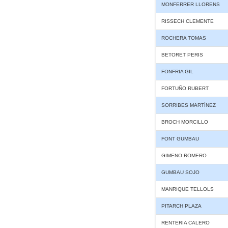
MONFERRER LLORENS
RISSECH CLEMENTE
ROCHERA TOMAS
BETORET PERIS
FONFRIA GIL
FORTUÑO RUBERT
SORRIBES MARTÍNEZ
BROCH MORCILLO
FONT GUMBAU
GIMENO ROMERO
GUMBAU SOJO
MANRIQUE TELLOLS
PITARCH PLAZA
RENTERIA CALERO