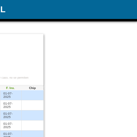
AL
r caso, no se permiten
F. Ins.
Chip
01-07-
2025
01-07-
2025
01-07-
2025
01-07-
2025
01-07-