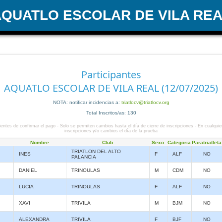
QUATLO ESCOLAR DE VILA RE
Participantes
AQUATLO ESCOLAR DE VILA REAL (12/07/2025)
NOTA: notificar incidencias a:
triatlocv@triatlocv.org
Total Inscritos/as: 130
entes de confirmar el pago - Solo se permiten cambios hasta el día de cierre de inscripciones - En cualquie
inscripciones y/o cambios el día de la prueba
Nombre
Club
Sexo
Categoria
Paratriatleta
TRIATLON DEL ALTO
INES
F
ALF
NO
PALANCIA
DANIEL
TRINOULAS
M
CDM
NO
LUCIA
TRINOULAS
F
ALF
NO
XAVI
TRIVILA
M
BJM
NO
ALEXANDRA
TRIVILA
F
BJF
NO