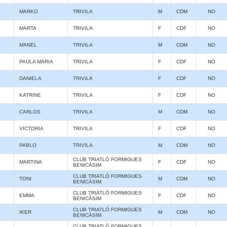
MARKO
TRIVILA
M
CDM
NO
MARTA
TRIVILA
F
CDF
NO
MANEL
TRIVILA
M
CDM
NO
PAULA MARIA
TRIVILA
F
CDF
NO
DANIELA
TRIVILA
F
CDF
NO
KATRINE
TRIVILA
F
CDF
NO
CARLOS
TRIVILA
M
CDM
NO
VICTORIA
TRIVILA
F
CDF
NO
PABLO
TRIVILA
M
CDM
NO
CLUB TRIATLÓ FORMIGUES
MARTINA
F
CDF
NO
BENICÀSIM
CLUB TRIATLÓ FORMIGUES
TONI
M
CDM
NO
BENICÀSIM
CLUB TRIATLÓ FORMIGUES
EMMA
F
CDF
NO
BENICÀSIM
CLUB TRIATLÓ FORMIGUES
IKER
M
CDM
NO
BENICÀSIM
CLUB TRIATLÓ FORMIGUES