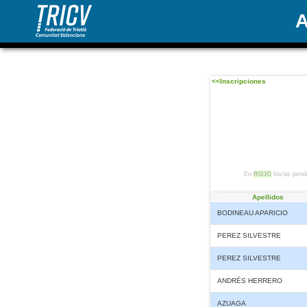
A
<<Inscripciones
En
ROJO
los/as pendi
Apellidos
BODINEAU APARICIO
PEREZ SILVESTRE
PEREZ SILVESTRE
ANDRÉS HERRERO
AZUAGA