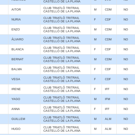
CASTELLÓ DE LA PLANA
CLUB TRIATLÓ TRITRAIL
AITOR
M
CDM
NO
CASTELLÓ DE LA PLANA
CLUB TRIATLÓ TRITRAIL
NURIA
F
CDF
NO
CASTELLÓ DE LA PLANA
CLUB TRIATLÓ TRITRAIL
ENZO
M
CDM
NO
CASTELLÓ DE LA PLANA
CLUB TRIATLÓ TRITRAIL
ÁLVARO
M
CDM
NO
CASTELLÓ DE LA PLANA
CLUB TRIATLÓ TRITRAIL
BLANCA
F
CDF
NO
CASTELLÓ DE LA PLANA
CLUB TRIATLÓ TRITRAIL
BERNAT
M
CDM
NO
CASTELLÓ DE LA PLANA
CLUB TRIATLÓ TRITRAIL
BALMA
F
CDF
NO
CASTELLÓ DE LA PLANA
CLUB TRIATLÓ TRITRAIL
VEGA
F
CDF
NO
CASTELLÓ DE LA PLANA
CLUB TRIATLÓ TRITRAIL
IRENE
F
IFF
NO
CASTELLÓ DE LA PLANA
CLUB TRIATLÓ TRITRAIL
YAGO
M
IFM
NO
CASTELLÓ DE LA PLANA
CLUB TRIATLÓ TRITRAIL
ANNA
F
IFF
NO
CASTELLÓ DE LA PLANA
CLUB TRIATLÓ TRITRAIL
GUILLEM
M
ALM
NO
CASTELLÓ DE LA PLANA
CLUB TRIATLÓ TRITRAIL
HUGO
M
ALM
NO
CASTELLÓ DE LA PLANA