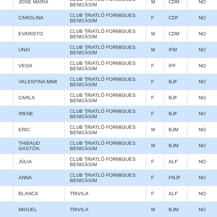
JOSE MARIA
M
CDM
NO
BENICÀSIM
CLUB TRIATLÓ FORMIGUES
CAROLINA
F
CDF
NO
BENICÀSIM
CLUB TRIATLÓ FORMIGUES
EVARISTO
M
CDM
NO
BENICÀSIM
CLUB TRIATLÓ FORMIGUES
UNAI
M
IFM
NO
BENICÀSIM
CLUB TRIATLÓ FORMIGUES
VEGA
F
IFF
NO
BENICÀSIM
CLUB TRIATLÓ FORMIGUES
VALENTINA MIMI
F
BJF
NO
BENICÀSIM
CLUB TRIATLÓ FORMIGUES
CARLA
F
BJF
NO
BENICÀSIM
CLUB TRIATLÓ FORMIGUES
IRENE
F
BJF
NO
BENICÀSIM
CLUB TRIATLÓ FORMIGUES
ERIC
M
BJM
NO
BENICÀSIM
THIBAUD
CLUB TRIATLÓ FORMIGUES
M
BJM
NO
GASTÓN
BENICÀSIM
CLUB TRIATLÓ FORMIGUES
JÚLIA
F
ALF
NO
BENICÀSIM
CLUB TRIATLÓ FORMIGUES
ANNA
F
PBJF
NO
BENICÀSIM
BLANCA
TRIVILA
F
ALF
NO
MIGUEL
TRIVILA
M
BJM
NO