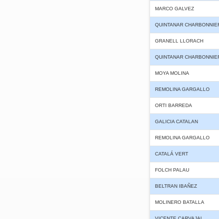
MARCO GALVEZ
QUINTANAR CHARBONNIE
GRANELL LLORACH
QUINTANAR CHARBONNIE
MOYA MOLINA
REMOLINA GARGALLO
ORTI BARREDA
GALICIA CATALAN
REMOLINA GARGALLO
CATALÁ VERT
FOLCH PALAU
BELTRAN IBAÑEZ
MOLINERO BATALLA
VICENTE CARVAJAL