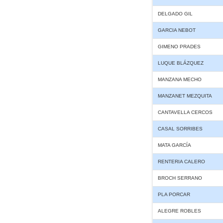
DELGADO GIL
GARCIA NEBOT
GIMENO PRADES
LUQUE BLÁZQUEZ
MANZANA MECHO
MANZANET MEZQUITA
CANTAVELLA CERCOS
CASAL SORRIBES
MATA GARCÍA
RENTERIA CALERO
BROCH SERRANO
PLA PORCAR
ALEGRE ROBLES