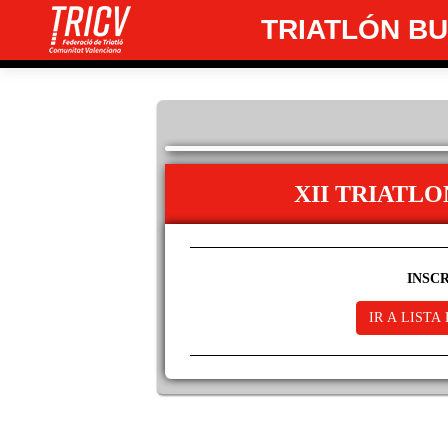
TRIATLÓN B
XII TRIATLO
INSC
IR A LISTA